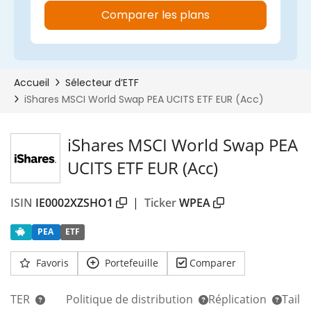
iShares MSCI World Swap PEA
UCITS ETF EUR (Acc)
ISIN
IE0002XZSHO1
|
Ticker
WPEA
PEA
ETF
Favoris
Portefeuille
Comparer
TER
Politique de distribution
Réplication
Taill