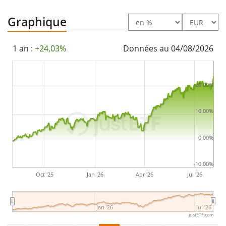
Graphique
1 an :
+24,03%
Données au 04/08/2026
20.00%
10.00%
0.00%
-10.00%
Oct '25
Jan '26
Apr '26
Jul '26
Jan '26
Jul '26
justETF.com