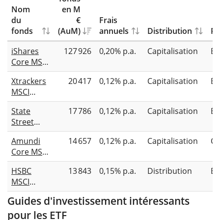
Nom
en M
du
€
Frais
fonds
(AuM)
annuels
Distribution
Ré
iShares
127 926
0,20% p.a.
Capitalisation
Éc
Core MSCI
World
Xtrackers
20 417
0,12% p.a.
Capitalisation
Éc
UCITS ETF
MSCI
USD (Acc)
World
State
17 786
0,12% p.a.
Capitalisation
Éc
UCITS ETF
Street
1C
SPDR
Amundi
14 657
0,12% p.a.
Capitalisation
Co
MSCI
Core MSCI
World
World
UCITS ETF
HSBC
13 843
0,15% p.a.
Distribution
Éc
UCITS ETF
USD
MSCI
Acc
Unhedged
World
Guides d'investissement intéressants
UCITS ETF
pour les ETF
USD