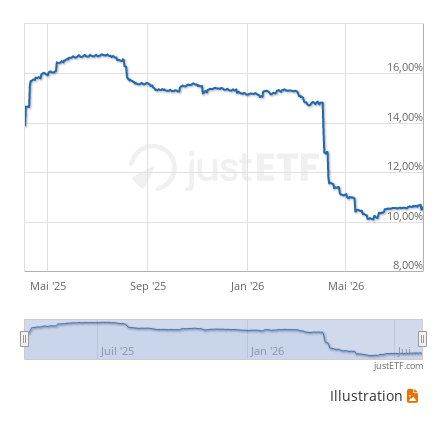
16,00%
14,00%
12,00%
10,00%
8,00%
Mai '25
Sep '25
Jan '26
Mai '26
Juil '25
Jan '26
Jui…
justETF.com
Illustration