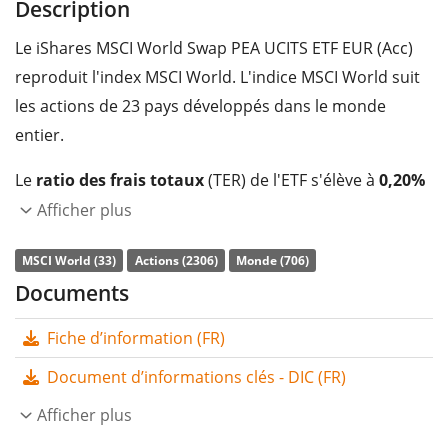
Description
Le iShares MSCI World Swap PEA UCITS ETF EUR (Acc)
reproduit l'index MSCI World. L'indice MSCI World suit
les actions de 23 pays développés dans le monde
entier.
Le
ratio des frais totaux
(TER) de l'ETF s'élève à
0,20%
p.a.
. L'ETF
reproduit synthétiquement
la
Afficher plus
performance de l’indice sous-jacent au moyen d’un
MSCI World (33)
Actions (2306)
Monde (706)
swap. Les dividendes de l'ETF sont
capitalisés
et
Documents
réinvestis dans l'ETF.
Fiche d’information (FR)
Le iShares MSCI World Swap PEA UCITS ETF EUR (Acc)
est un très grand ETF avec des
actifs sous gestion à
Document d’informations clés - DIC (FR)
hauteur de 1 947 M d'EUR
. L'ETF a été
lancé le 26
Afficher plus
mars 2024
et est
domicilié en Irlande
.