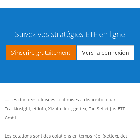
Suivez vos stratégies ETF en ligne
S’inscrire gratuitement
Vers la connexion
— Les données utilisées sont mises à disposition par
Trackinsight
,
etfinfo
,
Xignite Inc.
,
gettex
,
FactSet
et justETF
GmbH.
Les cotations sont des cotations en temps réel (gettex), des