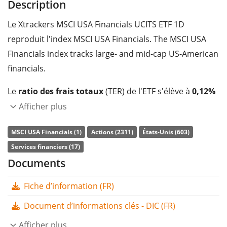
Description
Le Xtrackers MSCI USA Financials UCITS ETF 1D
reproduit l'index MSCI USA Financials. The MSCI USA
Financials index tracks large- and mid-cap US-American
financials.
Le
ratio des frais totaux
(TER) de l'ETF s'élève à
0,12%
p.a.
. Le Xtrackers MSCI USA Financials UCITS ETF 1D est
Afficher plus
le seul ETF qui suit l'indice MSCI USA Financials. L'ETF
MSCI USA Financials (1)
Actions (2311)
États-Unis (603)
reproduit la performance de l’indice sous-jacent en
Services financiers (17)
achetant toutes les composantes de l’indice
Documents
(réplication complète). Les dividendes de l'ETF sont
distribués
aux investisseurs (une fois par semestre).
Fiche d’information (FR)
Le Xtrackers MSCI USA Financials UCITS ETF 1D est un
Document d’informations clés - DIC (FR)
grand ETF avec des
actifs sous gestion à hauteur de
Afficher plus