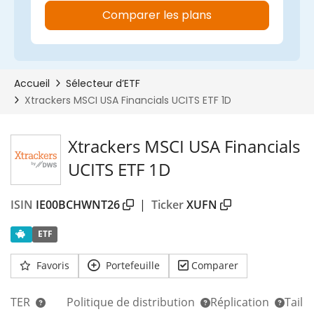
Xtrackers MSCI USA Financials
UCITS ETF 1D
ISIN
IE00BCHWNT26
|
Ticker
XUFN
ETF
Favoris
Portefeuille
Comparer
TER
Politique de distribution
Réplication
Taill