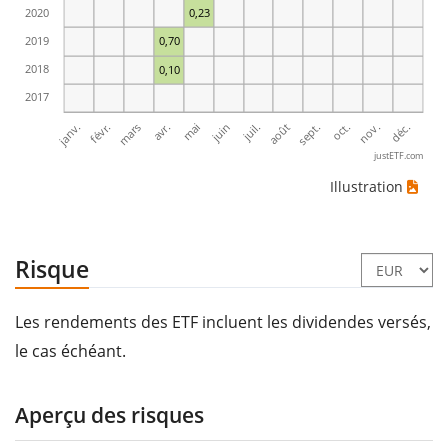
2020
0,23
2019
0,70
2018
0,10
2017
janv.
avr.
juil.
oct.
mars
juin
sept.
déc.
févr.
mai
août
nov.
justETF.com
Illustration
Risque
Les rendements des ETF incluent les dividendes versés,
le cas échéant.
Aperçu des risques