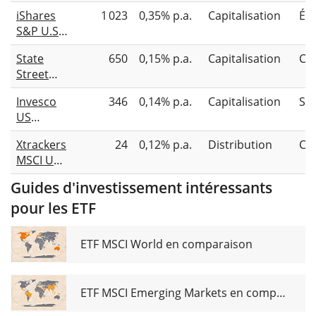
Financials
iShares
1 023
0,35% p.a.
Capitalisation
Éc
Sector
S&P U.S.
UCITS ETF
Banks
(Acc)
State
650
0,15% p.a.
Capitalisation
Co
UCITS ETF
Street
USD (Acc)
SPDR
Invesco
346
0,14% p.a.
Capitalisation
Sy
S&P U.S.
US
Financials
Financials
Select
Xtrackers
24
0,12% p.a.
Distribution
Co
Sector
Sector
MSCI USA
UCITS ETF
UCITS ETF
Banks
USD
Guides d'investissement intéressants
UCITS ETF
pour les ETF
1D
ETF MSCI World en comparaison
ETF MSCI Emerging Markets en comparaison