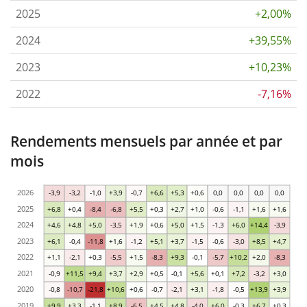
2025
+2,00%
2024
+39,55%
2023
+10,23%
2022
-7,16%
Rendements mensuels par année et par
mois
2026
-3,9
-3,2
-1,0
+3,9
-0,7
+6,6
+5,3
+0,6
0,0
0,0
0,0
0,0
2025
+6,8
+0,4
-8,4
-6,8
+5,5
+0,3
+2,7
+1,0
-0,6
-1,1
+1,6
+1,6
2024
+4,6
+4,8
+5,0
-3,5
+1,9
+0,6
+5,0
+1,5
-1,3
+6,0
+14,4
-3,9
2023
+6,1
-0,4
-11,8
+1,6
-1,2
+5,1
+3,7
-1,5
-0,6
-3,0
+8,5
+4,7
2022
+1,1
-2,1
+0,3
-5,5
+1,5
-8,3
+9,3
-0,1
-5,7
+10,2
+2,0
-8,3
2021
-0,9
+11,5
+9,4
+3,7
+2,9
+0,5
-0,1
+5,6
+0,1
+7,2
-3,2
+3,0
2020
-0,8
-10,7
-21,8
+10,6
+0,6
-0,7
-2,1
+3,1
-1,8
-0,5
+13,9
+3,9
2019
+9,9
+3,3
-1,1
+8,9
-6,5
+4,5
+4,8
-4,0
+6,0
-0,3
+6,7
+0,3