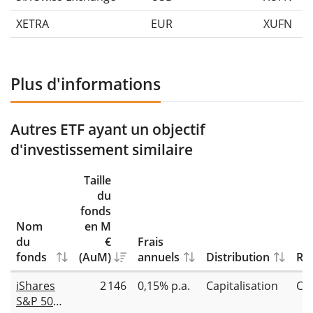
XETRA
EUR
XUFN
Plus d'informations
Autres ETF ayant un objectif
d'investissement similaire
Taille
du
fonds
Nom
en M
du
€
Frais
fonds
(AuM)
annuels
Distribution
Rép
iShares
2 146
0,15% p.a.
Capitalisation
Co
S&P 500