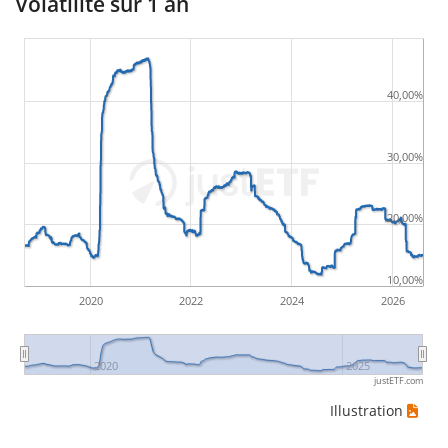
Volatilité sur 1 an
40,00%
30,00%
20,00%
10,00%
2020
2022
2024
2026
2020
2025
justETF.com
Illustration