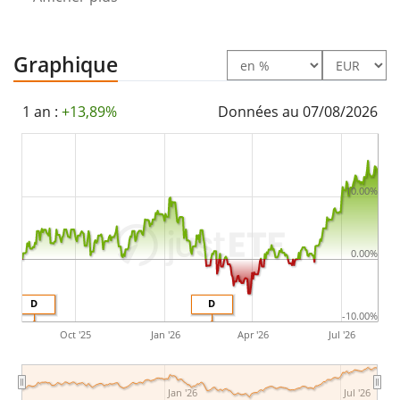
702 M d'EUR
. L'ETF a été
lancé le 12 septembre 2017
et
est
domicilié en Irlande
.
Graphique
1 an :
+13,89%
Données au 07/08/2026
10.00%
0.00%
D
D
-10.00%
Oct '25
Jan '26
Apr '26
Jul '26
Jan '26
Jul '26