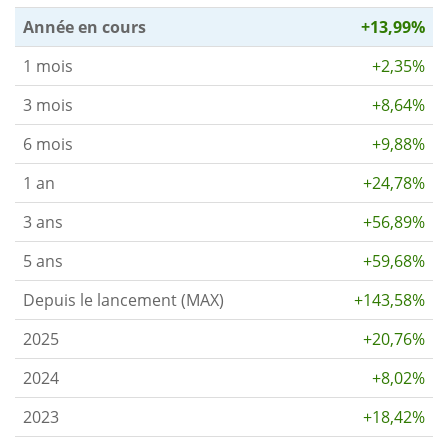
Année en cours
+13,99%
1 mois
+2,35%
3 mois
+8,64%
6 mois
+9,88%
1 an
+24,78%
3 ans
+56,89%
5 ans
+59,68%
Depuis le lancement (MAX)
+143,58%
2025
+20,76%
2024
+8,02%
2023
+18,42%