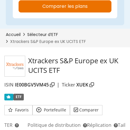
00%
Xtrackers S&P Europe ex UK
UCITS ETF
ISIN
IE00BGV5VM45
|
Ticker
XUEK
ETF
Favoris
Portefeuille
Comparer
TER
Politique de distribution
Réplication
Taill