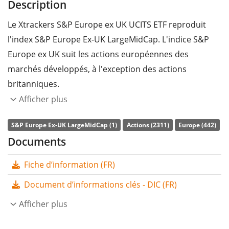
Description
Le Xtrackers S&P Europe ex UK UCITS ETF reproduit
l'index S&P Europe Ex-UK LargeMidCap. L'indice S&P
Europe ex UK suit les actions européennes des
marchés développés, à l'exception des actions
britanniques.
Afficher plus
Le
ratio des frais totaux
(TER) de l'ETF s'élève à
0,09%
p.a.
. Le Xtrackers S&P Europe ex UK UCITS ETF est le
S&P Europe Ex-UK LargeMidCap (1)
Actions (2311)
Europe (442)
seul ETF qui suit l'indice S&P Europe Ex-UK
Documents
LargeMidCap. L'ETF reproduit la performance de
Fiche d’information (FR)
l’indice sous-jacent en achetant toutes les
composantes de l’indice (réplication complète). Les
Document d’informations clés - DIC (FR)
dividendes de l'ETF sont
distribués
aux investisseurs
Afficher plus
(une fois par trimestre).