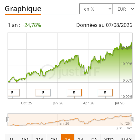
Le Xtrackers S&P Europe ex UK UCITS ETF a des
actifs
Graphique
sous gestion à hauteur de 304 M d'EUR
. L'ETF a été
lancé le 14 janvier 2019
et est
domicilié en Irlande
.
1 an :
+24,78%
Données au 07/08/2026
20.00%
10.00%
0.00%
D
D
D
D
-10.00%
Oct '25
Jan '26
Apr '26
Jul '26
Jan '26
Jul '26
justETF.com
1J
1M
3M
6M
1A
3A
5A
YTD
MAX