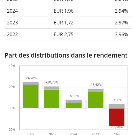
2024
EUR 1,96
2,94%
2023
EUR 1,72
2,97%
2022
EUR 2,75
3,96%
Part des distributions dans le rendement
40%
+24,78%
+24,78%
+20,76%
+20,76%
+18,42%
+18,42%
20%
+8,02%
+8,02%
+3,96%
+3,96%
0%
-16,90%
-16,90%
-20%
1 an
2025
2024
2023
2022