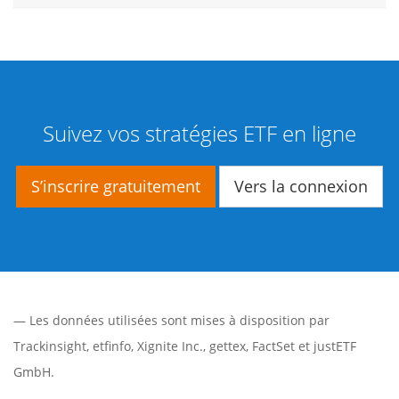
Suivez vos stratégies ETF en ligne
S’inscrire gratuitement
Vers la connexion
— Les données utilisées sont mises à disposition par
Trackinsight
,
etfinfo
,
Xignite Inc.
,
gettex
,
FactSet
et justETF
GmbH.