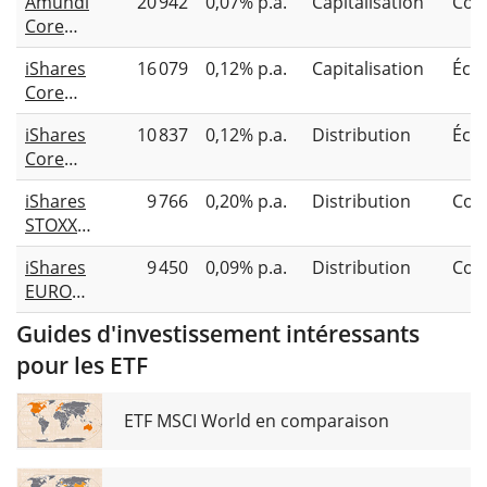
Amundi
20 942
0,07% p.a.
Capitalisation
Com
Core
Stoxx
iShares
16 079
0,12% p.a.
Capitalisation
Éch
Europe
Core
600
MSCI
UCITS
iShares
10 837
0,12% p.a.
Distribution
Éch
Europe
ETF Acc
Core
UCITS
MSCI
ETF EUR
iShares
9 766
0,20% p.a.
Distribution
Com
Europe
(Acc)
STOXX
UCITS
Europe
ETF EUR
iShares
9 450
0,09% p.a.
Distribution
Com
600
(Dist)
EURO
UCITS
STOXX
ETF (DE)
Guides d'investissement intéressants
50 UCITS
pour les ETF
ETF (DE)
ETF MSCI World en comparaison