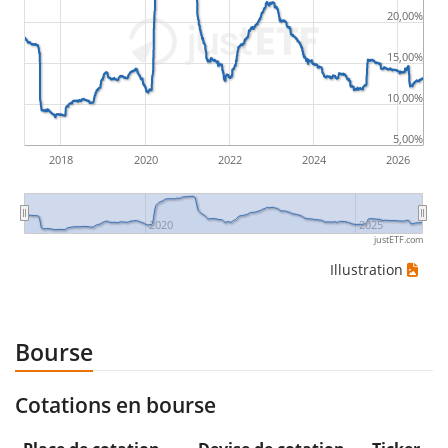
20,00%
15,00%
10,00%
5,00%
2018
2020
2022
2024
2026
2020
2025
justETF.com
Illustration
Bourse
Cotations en bourse