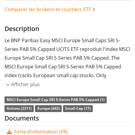
Comparer les brokers et courtiers ETF
Description
Le BNP Paribas Easy MSCI Europe Small Caps SRI S-
Series PAB 5% Capped UCITS ETF reproduit l'index MSCI
Europe Small Cap SRI S-Series PAB 5% Capped. The
MSCI Europe Small Cap SRI S-Series PAB 5% Capped
index tracks European small cap stocks. Only
companies with very high Environmental, Social and
Afficher plus
Governance (ESG) ratings, relative to their sector
MSCI Europe Small Cap SRI S-Series PAB 5% Capped (1)
peers, are considered. Companies that generate
Actions (2311)
Europe (442)
Small Cap (17)
significant portions of their revenues in non-
Documents
sustainable activities are excluded. The weight of each
company is capped to 5%.
Fiche d’information (FR)