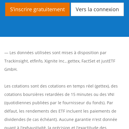
S’inscrire gratuitement
Vers la connexion
— Les données utilisées sont mises à disposition par
Trackinsight
,
etfinfo
,
Xignite Inc.
,
gettex
,
FactSet
et justETF
GmbH.
Les cotations sont des cotations en temps réel (gettex), des
cotations boursières retardées de 15 minutes ou des VNI
(quotidiennes publiées par le fournisseur du fonds). Par
défaut, les rendements des ETF incluent les paiements de
dividendes (le cas échéant). Aucune garantie n'est donnée
quant à l'exhaustivité, la précision et l'exactitude des