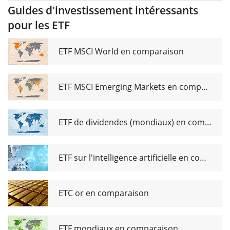
Small Cap
(DE)
UCITS ETF
Guides d'investissement intéressants
ESG
EUR
pour les ETF
Broad
Transition
UCITS ETF
ETF MSCI World en comparaison
Dist
ETF MSCI Emerging Markets en comparaison
ETF de dividendes (mondiaux) en comparaison
ETF sur l'intelligence artificielle en comparaison
ETC or en comparaison
ETF mondiaux en comparaison