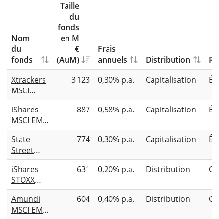
Taille
du
fonds
Nom
en M
du
€
Frais
fonds
(AuM)
annuels
Distribution
Ré
Xtrackers
3 123
0,30% p.a.
Capitalisation
Éc
MSCI
Europe
iShares
887
0,58% p.a.
Capitalisation
Éc
Small Cap
MSCI EMU
UCITS ETF
Small Cap
1C
State
774
0,30% p.a.
Capitalisation
Éc
UCITS ETF
Street
(Acc)
SPDR
iShares
631
0,20% p.a.
Distribution
Co
MSCI
STOXX
Europe
Europe
Small Cap
Amundi
604
0,40% p.a.
Distribution
Co
Small 200
Value
MSCI EMU
UCITS ETF
Weighted