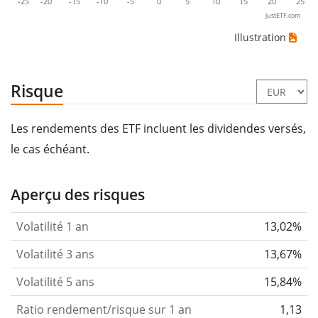
-25
-20
-15
-10
-5
0
5
10
15
20
25
justETF.com
Illustration
Risque
Les rendements des ETF incluent les dividendes versés,
le cas échéant.
Aperçu des risques
Volatilité 1 an
13,02%
Volatilité 3 ans
13,67%
Volatilité 5 ans
15,84%
Ratio rendement/risque sur 1 an
1,13