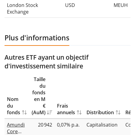
London Stock
USD
MEUH
Exchange
Plus d'informations
Autres ETF ayant un objectif
d'investissement similaire
Taille
du
fonds
Nom
en M
du
€
Frais
fonds
(AuM)
annuels
Distribution
Répl
Amundi
20 942
0,07% p.a.
Capitalisation
Com
Core