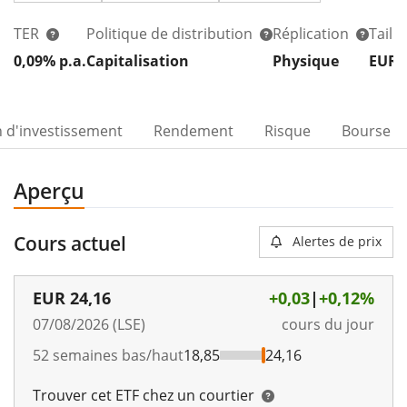
TER
Politique de distribution
Réplication
Taill
0,09% p.a.
Capitalisation
Physique
EUR 
n d'investissement
Rendement
Risque
Bourse
Aperçu
Cours actuel
Alertes de prix
EUR
24,16
+0,03
|
+0,12%
07/08/2026 (LSE)
cours du jour
52 semaines bas/haut
18,85
24,16
Trouver cet ETF chez un courtier