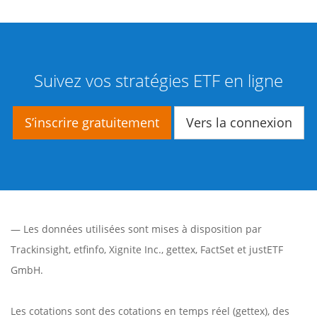
Suivez vos stratégies ETF en ligne
S’inscrire gratuitement
Vers la connexion
— Les données utilisées sont mises à disposition par
Trackinsight
,
etfinfo
,
Xignite Inc.
,
gettex
,
FactSet
et justETF
GmbH.
Les cotations sont des cotations en temps réel (gettex), des