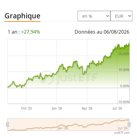
l'ETF.
Graphique
Le Amundi Core Stoxx Europe 600 UCITS ETF USD
Hedged Acc a des
actifs sous gestion à hauteur de
1 an :
+27,94%
Données au 06/08/2026
129 M d'EUR
. L'ETF a été
lancé le 24 octobre 2024
et
est
domicilié au Luxembourg
.
20.00%
10.00%
0.00%
-10.00%
Oct '25
Jan '26
Apr '26
Jul '26
Jan '26
Jul '26
justETF.com