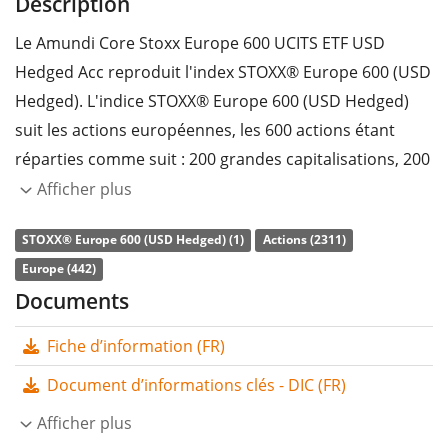
Description
Le Amundi Core Stoxx Europe 600 UCITS ETF USD
Hedged Acc reproduit l'index STOXX® Europe 600 (USD
Hedged). L'indice STOXX® Europe 600 (USD Hedged)
suit les actions européennes, les 600 actions étant
réparties comme suit : 200 grandes capitalisations, 200
moyennes capitalisations et 200 petites capitalisations.
Afficher plus
La devise est couverte en dollar américain (USD).
STOXX® Europe 600 (USD Hedged) (1)
Actions (2311)
Le
ratio des frais totaux
(TER) de l'ETF s'élève à
0,09%
Europe (442)
p.a.
. Le Amundi Core Stoxx Europe 600 UCITS ETF USD
Documents
Hedged Acc est le seul ETF qui suit l'indice STOXX®
Fiche d’information (FR)
Europe 600 (USD Hedged). L'ETF reproduit la
performance de l’indice sous-jacent en achetant toutes
Document d’informations clés - DIC (FR)
les composantes de l’indice (réplication complète). Les
Afficher plus
dividendes de l'ETF sont
capitalisés
et réinvestis dans