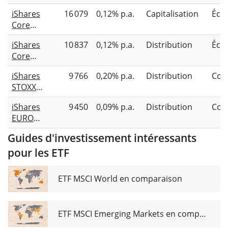
Stoxx
iShares
16 079
0,12% p.a.
Capitalisation
Éch
Europe
Core
600
MSCI
UCITS
iShares
10 837
0,12% p.a.
Distribution
Éch
Europe
ETF Acc
Core
UCITS
MSCI
ETF EUR
iShares
9 766
0,20% p.a.
Distribution
Com
Europe
(Acc)
STOXX
UCITS
Europe
ETF EUR
iShares
9 450
0,09% p.a.
Distribution
Com
600
(Dist)
EURO
UCITS
STOXX
ETF (DE)
Guides d'investissement intéressants
50 UCITS
pour les ETF
ETF (DE)
ETF MSCI World en comparaison
ETF MSCI Emerging Markets en comparaison