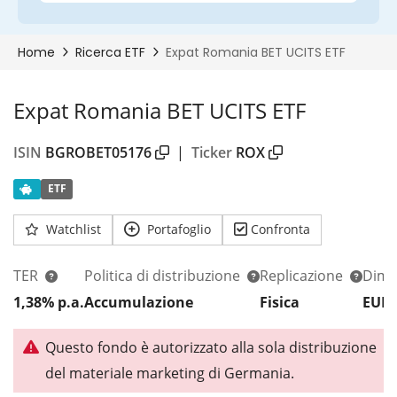
Expat Romania BET UCITS ETF
ISIN
BGROBET05176
|
Ticker
ROX
ETF
Watchlist
Portafoglio
Confronta
TER
Politica di distribuzione
Replicazione
Dim.
1,38% p.a.
Accumulazione
Fisica
EUR
Questo fondo è autorizzato alla sola distribuzione
del materiale marketing di Germania.