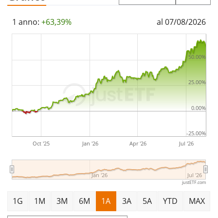
1 anno:
+63,39%
al 07/08/2026
50.00%
25.00%
0.00%
-25.00%
Oct '25
Jan '26
Apr '26
Jul '26
Jan '26
Jul '26
justETF.com
1G
1M
3M
6M
1A
3A
5A
YTD
MAX