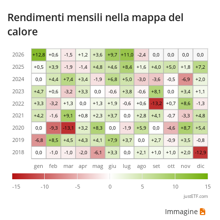
Rendimenti mensili nella mappa del
calore
2026
+12,8
+0,6
-1,5
+1,2
+3,6
+9,7
+11,0
-2,4
0,0
0,0
0,0
0,0
2025
+0,5
+3,9
-1,9
-1,4
+4,8
+4,6
+8,4
+1,6
+4,0
+5,0
+1,8
+7,2
2024
0,0
+4,4
+7,4
+3,4
-1,9
+6,8
+5,0
-3,0
-3,6
-0,5
-6,9
+2,0
2023
+4,7
+0,6
-3,2
+3,3
0,0
-0,6
+3,8
-0,6
+8,1
0,0
+3,4
+1,1
2022
+3,3
-3,2
+1,3
0,0
+1,3
+1,9
-0,6
+0,6
-13,2
+0,7
+8,6
-1,3
2021
+4,2
-1,6
+9,1
+0,8
+2,3
+3,7
0,0
+2,8
+4,1
-0,7
-3,3
+4,8
2020
0,0
-9,3
-13,1
+3,2
+8,3
0,0
-1,9
+5,9
0,0
-4,6
+8,7
+5,4
2019
-6,8
+8,5
+4,5
+4,3
+4,1
+7,9
+3,7
0,0
+2,7
-0,9
+3,5
-0,8
2018
0,0
-1,0
-1,0
-2,0
-6,1
+3,3
0,0
+2,1
+1,0
+1,0
+2,0
-12,9
gen
feb
mar
apr
mag
giu
lug
ago
set
ott
nov
dic
-15
-10
-5
0
5
10
15
justETF.com
Immagine