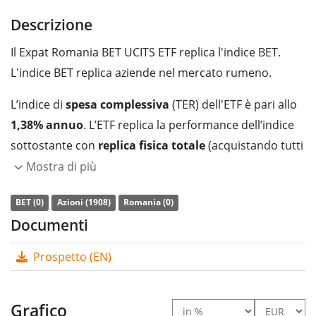
Descrizione
Il Expat Romania BET UCITS ETF replica l'indice BET.
L'indice BET replica aziende nel mercato rumeno.
L’indice di
spesa complessiva
(TER) dell'ETF è pari allo
1,38% annuo
. L’ETF replica la performance dell’indice
sottostante con
replica fisica totale
(acquistando tutti
i componenti dello stesso). I dividendi dell'ETF sono
Mostra di più
accumulati
e reinvestiti nell'ETF.
BET (0)
Azioni (1908)
Romania (0)
L’ETF Expat Romania BET UCITS ETF è un ETF di
Documenti
dimensioni molto piccole con un
patrimonio gestito
Prospetto (EN)
pari a 2 mln di Euro
. L’ETF è
stato lanciato il 21
dicembre 2017
ed ha
domicilio fiscale in Bulgaria
.
Grafico