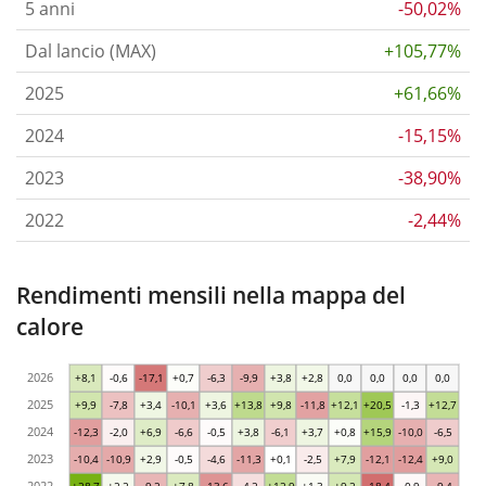
5 anni
-50,02%
Dal lancio (MAX)
+105,77%
2025
+61,66%
2024
-15,15%
2023
-38,90%
2022
-2,44%
Rendimenti mensili nella mappa del
calore
2026
+8,1
-0,6
-17,1
+0,7
-6,3
-9,9
+3,8
+2,8
0,0
0,0
0,0
0,0
2025
+9,9
-7,8
+3,4
-10,1
+3,6
+13,8
+9,8
-11,8
+12,1
+20,5
-1,3
+12,7
2024
-12,3
-2,0
+6,9
-6,6
-0,5
+3,8
-6,1
+3,7
+0,8
+15,9
-10,0
-6,5
2023
-10,4
-10,9
+2,9
-0,5
-4,6
-11,3
+0,1
-2,5
+7,9
-12,1
-12,4
+9,0
2022