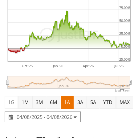
75.00%
50.00%
25.00%
0.00%
-25.00%
Oct '25
Jan '26
Apr '26
Jul '26
Jan '26
Jul '26
justETF.com
1G
1M
3M
6M
1A
3A
5A
YTD
MAX
04/08/2025 - 04/08/2026