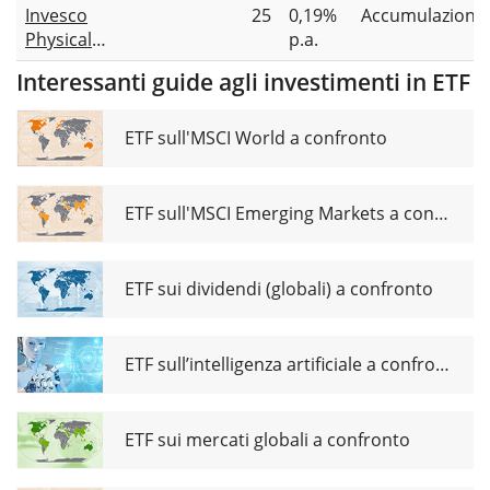
Invesco
25
0,19%
Accumulazione
ETC
Physical
p.a.
Palladium
Interessanti guide agli investimenti in ETF
ETF sull'MSCI World a confronto
ETF sull'MSCI Emerging Markets a confronto
ETF sui dividendi (globali) a confronto
ETF sull’intelligenza artificiale a confronto
ETF sui mercati globali a confronto