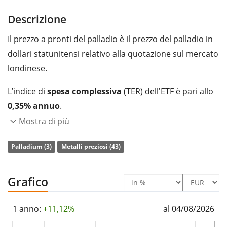
Descrizione
Il prezzo a pronti del palladio è il prezzo del palladio in
dollari statunitensi relativo alla quotazione sul mercato
londinese.
L’indice di
spesa complessiva
(TER) dell'ETF è pari allo
0,35% annuo
.
Mostra di più
L’ETF UBS ETF (CH) Palladium (USD) A-dis è un ETF di
dimensioni molto piccole con un
patrimonio gestito
Palladium (3)
Metalli preziosi (43)
pari a 11 mln di Euro
. L’ETF è
stato lanciato il 25
novembre 2010
ed ha
domicilio fiscale in Svizzera
.
Grafico
1 anno:
+11,12%
al 04/08/2026