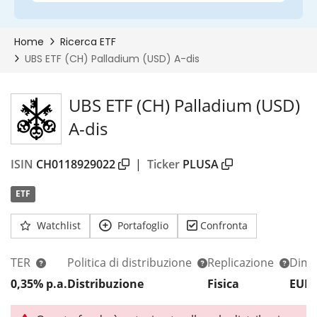
UBS ETF (CH) Palladium (USD)
A-dis
ISIN
CH0118929022
|
Ticker
PLUSA
ETF
Watchlist
Portafoglio
Confronta
TER
Politica di distribuzione
Replicazione
Dim.
0,35% p.a.
Distribuzione
Fisica
EUR 