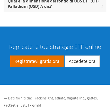
Qual è la dimensione del fondo di UBS ETF (CH)
Palladium (USD) A-dis?
Replicate le tue strategie ETF online
Registratevi gratis ora
Accedete ora
— Dati forniti da:
Trackinsight
,
etfinfo
,
Xignite Inc.
,
gettex
,
FactSet
e justETF GmbH.