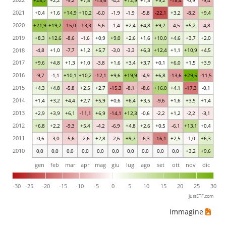
+28,7
+2,2
-9,2
+7,8
-13,6
-4,2
+12,9
+1,3
+9,2
-18,4
-0,9
-9,4
2021
+0,4
+1,6
+14,9
+10,2
-6,0
-1,9
-1,9
-5,8
-22,1
+3,2
-8,2
+9,4
2020
+21,9
+19,2
-15,0
-13,3
-5,6
-1,4
+2,4
+4,8
+9,2
-4,5
+5,2
-4,8
2019
+8,3
+12,6
-8,6
-1,6
+0,9
+9,0
+2,6
+1,6
+10,0
+4,6
+3,7
+2,0
2018
-4,8
+1,0
-7,7
+1,2
+5,7
-3,0
-3,3
+6,3
+12,4
+1,1
+10,9
+4,5
2017
+9,6
+4,8
+1,3
+1,0
-3,8
+1,6
+3,4
+3,7
+0,1
+6,0
+1,5
+3,9
2016
-9,7
-1,1
+10,1
+10,2
-12,1
+9,6
+19,9
-4,9
+6,8
-13,6
+29,5
-11,5
2015
+4,3
+4,8
-5,8
+2,5
+2,7
-15,3
-8,1
-8,6
+16,0
+4,1
-17,3
-0,1
2014
+1,4
+3,2
+4,4
+2,7
+5,9
+0,6
+6,4
+3,5
-9,6
+1,6
+3,5
+1,4
2013
+2,9
+3,9
+6,1
-11,1
+6,9
-14,1
+12,3
-0,6
-2,2
+1,2
-2,2
-3,1
2012
+6,8
+2,2
-9,3
+5,4
-4,2
-6,9
+4,8
+2,6
+0,5
-6,1
+13,1
+0,4
2011
-0,6
-3,0
-5,6
-2,6
+2,8
-2,6
+9,7
-6,3
-16,1
+2,5
-1,0
+6,3
2010
0,0
0,0
0,0
0,0
0,0
0,0
0,0
0,0
0,0
0,0
+3,2
+9,6
gen
feb
mar
apr
mag
giu
lug
ago
set
ott
nov
dic
-30
-25
-20
-15
-10
-5
0
5
10
15
20
25
30
justETF.com
Immagine