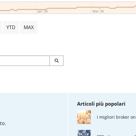
Jan '26
Mar '26
YTD
MAX
Articoli più popolari
I migliori broker on
to.