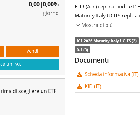
0,00
|
0,00%
EUR (Acc) replica l'indice IC
giorno
Maturity Italy UCITS replica i
maturity costante (come avvi
Mostra di più
obbligazionari). Al contrario
ICE 2026 Maturity Italy UCITS (2)
scadono in uno specifico ann
0-1 (3)
Vendi
Scadenza: Dicembre 2026 (l
Documenti
rea un PAC
L’indice di
spesa complessi
Scheda informativa (IT)
iShares iBonds Dec 2026 T
EUR (Acc) è l’ETF più econom
KID (IT)
rima di scegliere un ETF,
UCITS. L’ETF replica la per
campionamento
(acquista
stesso). Il rendimento da in
reinvestito nell'ETF.
L’ETF iShares iBonds Dec 