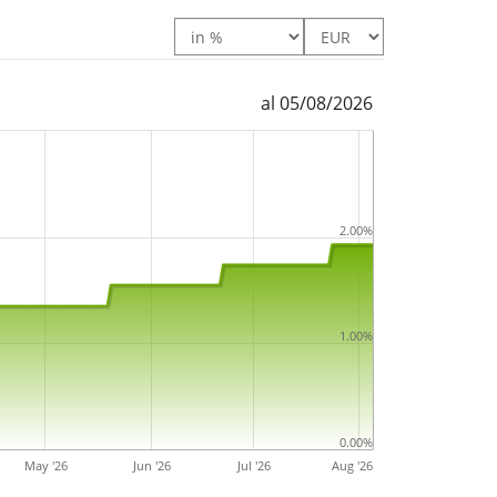
imensioni molto piccole con un
patrimonio
o
. L’ETF è
stato lanciato il 5 agosto 2024
ed
anda
.
al 05/08/2026
2.00%
1.00%
0.00%
May '26
Jun '26
Jul '26
Aug '26