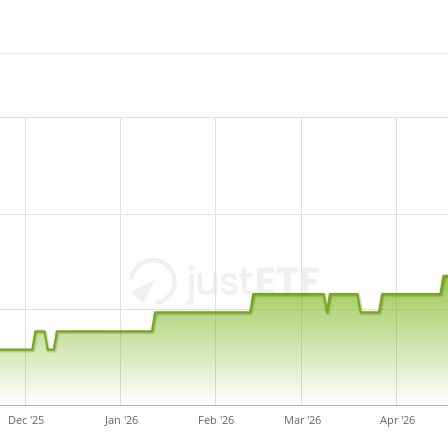
ETF EUR (Acc) è un ETF di d
gestito pari a 3 mln di Eur
ha
domicilio fiscale in Irl
Dec '25
Jan '26
Feb '26
Mar '26
Apr '26