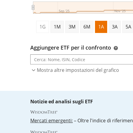
Sep '25
Nov '25
1G
1M
3M
6M
1A
3A
5A
Aggiungere ETF per il confronto
Mostra altre impostazioni del grafico
Notizie ed analisi sugli ETF
Mercati emergenti:
– Oltre l'indice di riferimen