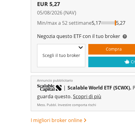
EUR
5,27
05/08/2026 (NAV)
Min/max a 52 settimane
5,17
5,27
Negozia questo ETF con il tuo broker
Compra
Scegli il tuo broker
C
Annuncio pubblicitario
|
Scalable World ETF (SCWX).
P
guarda questo.
Scopri di più
Mess. Pubbl. Investire comporta rischi
I migliori broker online