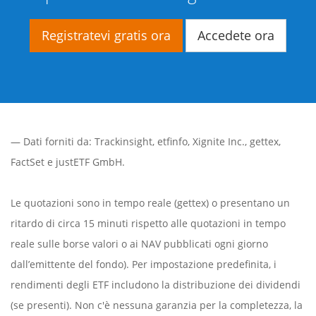
Registratevi gratis ora
Accedete ora
— Dati forniti da:
Trackinsight
,
etfinfo
,
Xignite Inc.
,
gettex
,
FactSet
e justETF GmbH.
Le quotazioni sono in tempo reale (gettex) o presentano un
ritardo di circa 15 minuti rispetto alle quotazioni in tempo
reale sulle borse valori o ai NAV pubblicati ogni giorno
dall’emittente del fondo). Per impostazione predefinita, i
rendimenti degli ETF includono la distribuzione dei dividendi
(se presenti). Non c'è nessuna garanzia per la completezza, la