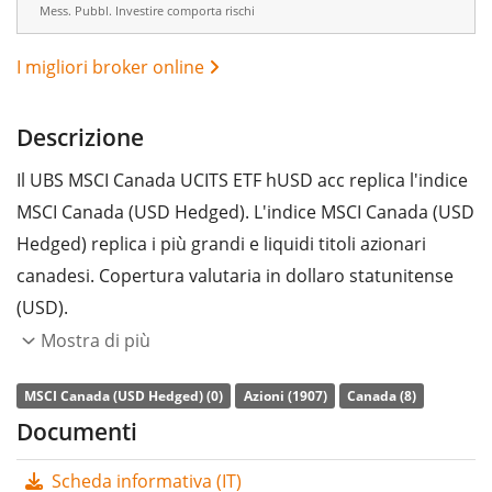
Mess. Pubbl. Investire comporta rischi
I migliori broker online
Descrizione
Il UBS MSCI Canada UCITS ETF hUSD acc replica l'indice
MSCI Canada (USD Hedged). L'indice MSCI Canada (USD
Hedged) replica i più grandi e liquidi titoli azionari
canadesi. Copertura valutaria in dollaro statunitense
(USD).
Mostra di più
L’indice di
spesa complessiva
(TER) dell'ETF è pari allo
0,36% annuo
. L’ETF replica la performance dell’indice
MSCI Canada (USD Hedged) (0)
Azioni (1907)
Canada (8)
sottostante con
replica fisica totale
(acquistando tutti
Documenti
i componenti dello stesso). I dividendi dell'ETF sono
Scheda informativa (IT)
accumulati
e reinvestiti nell'ETF.