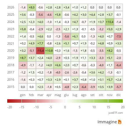
2026
-1,4
+8,0
-0,6
+2,8
+2,8
+3,4
+1,0
+1,2
0,0
0,0
0,0
0,0
2025
+3,6
-0,3
-5,6
-4,6
+5,8
-0,6
+4,2
+3,0
+4,4
+2,8
+3,7
-0,1
2024
+2,5
+2,3
+4,0
-1,0
+1,4
-0,3
+4,7
-0,7
+1,9
+3,7
+10,4
-1,4
2023
+5,8
-0,4
-2,9
+2,2
-2,5
+2,1
+1,3
-0,1
-0,5
-3,2
+5,0
+2,9
2022
+1,4
-0,5
+4,6
0,0
-1,3
-5,6
+6,1
0,0
-1,3
+4,0
+0,7
-7,5
2021
+0,2
+4,9
+7,7
-0,8
+2,6
+5,1
+0,7
+1,9
-0,2
+4,8
+0,9
+3,5
2020
+3,2
-5,1
-15,4
+10,8
+0,3
+1,6
-1,5
+1,8
-0,5
-3,5
+8,2
-0,5
2019
+8,7
+3,7
+2,4
+4,0
-2,9
+0,5
+1,9
+1,1
+3,3
-3,3
+5,1
-2,0
2018
-4,9
-1,1
-1,2
+4,0
+6,6
+2,0
+0,7
-0,6
-0,3
-4,0
+1,1
-6,4
2017
-1,2
+1,5
+0,2
-1,8
-4,0
-2,6
-2,6
-0,4
+3,6
+4,2
-1,3
-0,1
2016
-1,6
+0,3
+0,7
+3,3
+2,9
+0,1
+3,7
+0,8
+1,0
+3,1
+5,7
+2,4
2015
0,0
0,0
+2,5
-1,8
+0,5
-4,8
+2,3
-6,4
-3,9
+3,5
+3,9
-5,7
gen
feb
mar
apr
mag
giu
lug
ago
set
ott
nov
dic
-20
-15
-10
-5
0
5
10
15
20
justETF.com
Immagine