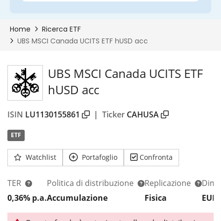
UBS MSCI Canada UCITS ETF
hUSD acc
ISIN
LU1130155861
|
Ticker
CAHUSA
ETF
Watchlist
Portafoglio
Confronta
TER
Politica di distribuzione
Replicazione
Dim.
0,36% p.a.
Accumulazione
Fisica
EUR 