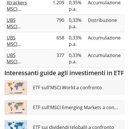
Xtrackers
1.209
0,35%
Accumulazione
UCITS
MSCI
p.a.
ETF (Acc)
Canada
UBS
790
0,33%
Distribuzione
Screened
MSCI
p.a.
UCITS
Canada
ETF 1C
UBS
658
0,33%
Accumulazione
UCITS
MSCI
p.a.
ETF CAD
Canada
dis
UBS
377
0,33%
Accumulazione
UCITS
MSCI
p.a.
ETF CAD
Canada
acc
Interessanti guide agli investimenti in ETF
Universal
UCITS
ETF CAD
ETF sull'MSCI World a confronto
acc
ETF sull'MSCI Emerging Markets a confronto
ETF sui dividendi (globali) a confronto