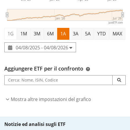
Jan '26
Jul '26
justETF.com
1G
1M
3M
6M
1A
3A
5A
YTD
MAX
04/08/2025 - 04/08/2026
Aggiungere ETF per il confronto
Mostra altre impostazioni del grafico
Notizie ed analisi sugli ETF