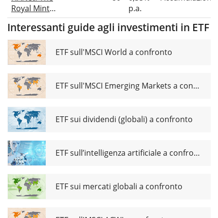
Hedged ETC
Royal Mint
p.a.
Responsibly
Interessanti guide agli investimenti in ETF
Sourced
Physical
Gold EUR
ETF sull'MSCI World a confronto
Hedged ETC
ETF sull'MSCI Emerging Markets a confronto
ETF sui dividendi (globali) a confronto
ETF sull’intelligenza artificiale a confronto
ETF sui mercati globali a confronto