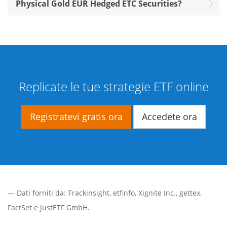
Physical Gold EUR Hedged ETC Securities?
Replicate le tue strategie ETF online
Registratevi gratis ora
Accedete ora
— Dati forniti da:
Trackinsight
,
etfinfo
,
Xignite Inc.
,
gettex
,
FactSet
e justETF GmbH.