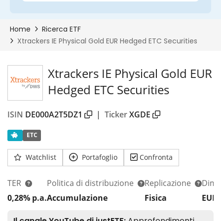
Xtrackers IE Physical Gold EUR
Hedged ETC Securities
ISIN
DE000A2T5DZ1
|
Ticker
XGDE
ETC
Watchlist
Portafoglio
Confronta
TER
Politica di distribuzione
Replicazione
Dim.
0,28% p.a.
Accumulazione
Fisica
EUR 