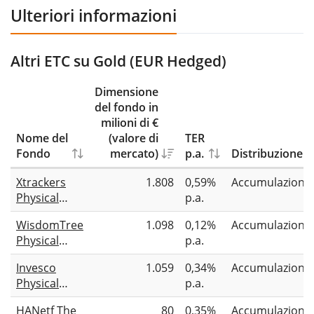
Ulteriori informazioni
Altri ETC su Gold (EUR Hedged)
Dimensione
del fondo in
milioni di €
Nome del
(valore di
TER
Fondo
mercato)
p.a.
Distribuzione
Xtrackers
1.808
0,59%
Accumulazione
Physical
p.a.
Gold EUR
WisdomTree
1.098
0,12%
Accumulazione
Hedged ETC
Physical
p.a.
Gold - EUR
Invesco
1.059
0,34%
Accumulazione
Daily
Physical
p.a.
Hedged
Gold EUR
HANetf The
80
0,35%
Accumulazione