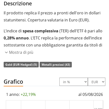
Descrizione
Il prodotto replica il prezzo a pronti dell'oro in dollari
statunitensi. Copertura valutaria in Euro (EUR).
L’indice di
spesa complessiva
(TER) dell'ETF è pari allo
0,28% annuo
. L’ETC replica la performance dell’indice
sottostante con una obbligazione garantita da titoli di
debito che è
sostenuta dalla detenzione fisica
del
Mostra di più
metallo prezioso.
Gold (EUR Hedged) (5)
Metalli preziosi (43)
L’ETC Xtrackers IE Physical Gold EUR Hedged ETC
Securities è un ETC di dimensioni molto grandi con un
Grafico
patrimonio gestito pari a 1.018 mln di Euro
. L’ETC è
stato lanciato il 20 maggio 2020
ed ha
domicilio
1 anno:
+22,19%
al 05/08/2026
fiscale in Irlanda
.