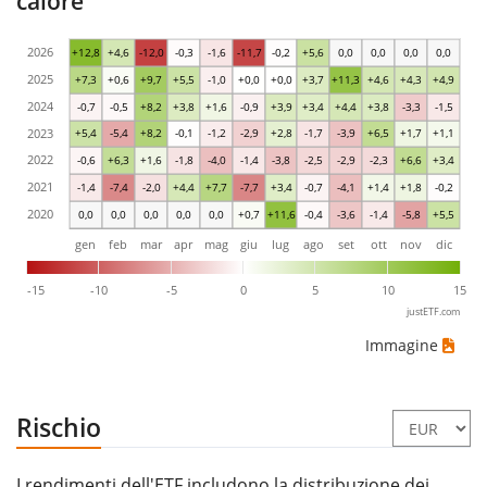
calore
2026
+12,8
+4,6
-12,0
-0,3
-1,6
-11,7
-0,2
+5,6
0,0
0,0
0,0
0,0
2025
+7,3
+0,6
+9,7
+5,5
-1,0
+0,0
+0,0
+3,7
+11,3
+4,6
+4,3
+4,9
2024
-0,7
-0,5
+8,2
+3,8
+1,6
-0,9
+3,9
+3,4
+4,4
+3,8
-3,3
-1,5
2023
+5,4
-5,4
+8,2
-0,1
-1,2
-2,9
+2,8
-1,7
-3,9
+6,5
+1,7
+1,1
2022
-0,6
+6,3
+1,6
-1,8
-4,0
-1,4
-3,8
-2,5
-2,9
-2,3
+6,6
+3,4
2021
-1,4
-7,4
-2,0
+4,4
+7,7
-7,7
+3,4
-0,7
-4,1
+1,4
+1,8
-0,2
2020
0,0
0,0
0,0
0,0
0,0
+0,7
+11,6
-0,4
-3,6
-1,4
-5,8
+5,5
gen
feb
mar
apr
mag
giu
lug
ago
set
ott
nov
dic
-15
-10
-5
0
5
10
15
justETF.com
Immagine
Rischio
I rendimenti dell'ETF includono la distribuzione dei