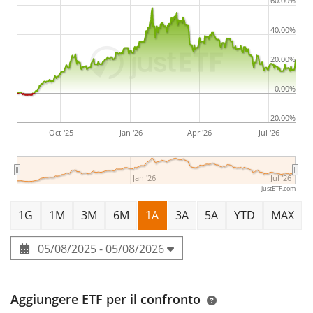
60.00%
40.00%
20.00%
0.00%
-20.00%
Oct '25
Jan '26
Apr '26
Jul '26
Jan '26
Jul '26
justETF.com
1G
1M
3M
6M
1A
3A
5A
YTD
MAX
05/08/2025 - 05/08/2026
Aggiungere ETF per il confronto