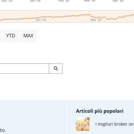
Dec '25
Jan '26
Feb '26
Mar '26
Apr '26
Jan '26
Mar '26
YTD
MAX
Articoli più popolari
I migliori broker on
to.