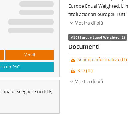
Europe Equal Weighted. L’in
titoli azionari europei. Tut
Mostra di più
L’indice di
spesa complessi
Invesco MSCI Europe Equal 
MSCI Europe Equal Weighted (2)
grande che replica l'indice 
Documenti
performance dell’indice so
Vendi
Scheda informativa (IT)
(acquistando tutti i compone
rea un PAC
accumulati
e reinvestiti nel
KID (IT)
L’ETF Invesco MSCI Europe 
Mostra di più
patrimonio pari a 214 mln
rima di scegliere un ETF,
2025
ed ha
domicilio fiscal