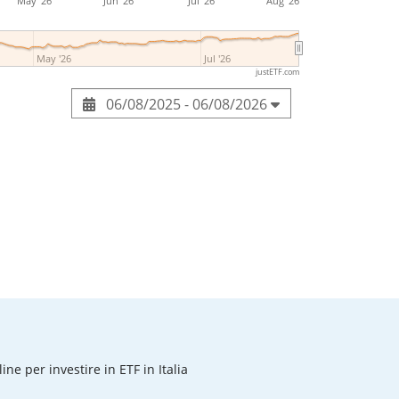
May '26
Jun '26
Jul '26
Aug '26
May '26
Jul '26
justETF.com
06/08/2025 - 06/08/2026
line per investire in ETF in Italia