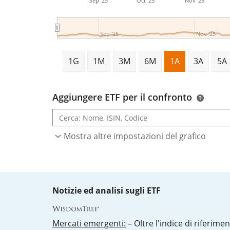
Sep '25
Oct '25
Nov '25
Sep '25
Nov '25
1G
1M
3M
6M
1A
3A
5A
Aggiungere ETF per il confronto
Mostra altre impostazioni del grafico
Notizie ed analisi sugli ETF
Mercati emergenti:
– Oltre l'indice di riferimen