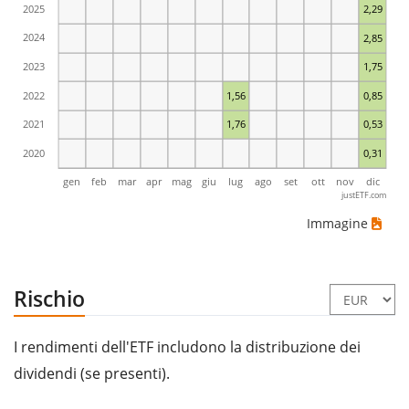
2025
2,29
2024
2,85
2023
1,75
2022
1,56
0,85
2021
1,76
0,53
2020
0,31
gen
feb
mar
apr
mag
giu
lug
ago
set
ott
nov
dic
justETF.com
Immagine
Rischio
I rendimenti dell'ETF includono la distribuzione dei
dividendi (se presenti).