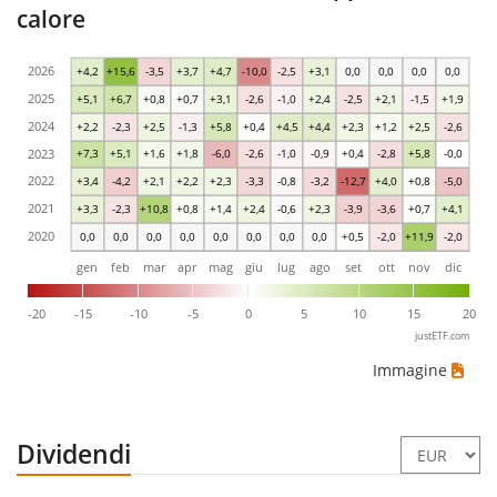
calore
2026
+4,2
+15,6
-3,5
+3,7
+4,7
-10,0
-2,5
+3,1
0,0
0,0
0,0
0,0
2025
+5,1
+6,7
+0,8
+0,7
+3,1
-2,6
-1,0
+2,4
-2,5
+2,1
-1,5
+1,9
2024
+2,2
-2,3
+2,5
-1,3
+5,8
+0,4
+4,5
+4,4
+2,3
+1,2
+2,5
-2,6
2023
+7,3
+5,1
+1,6
+1,8
-6,0
-2,6
-1,0
-0,9
+0,4
-2,8
+5,8
-0,0
2022
+3,4
-4,2
+2,1
+2,2
+2,3
-3,3
-0,8
-3,2
-12,7
+4,0
+0,8
-5,0
2021
+3,3
-2,3
+10,8
+0,8
+1,4
+2,4
-0,6
+2,3
-3,9
-3,6
+0,7
+4,1
2020
0,0
0,0
0,0
0,0
0,0
0,0
0,0
0,0
+0,5
-2,0
+11,9
-2,0
gen
feb
mar
apr
mag
giu
lug
ago
set
ott
nov
dic
-20
-15
-10
-5
0
5
10
15
20
justETF.com
Immagine
Dividendi