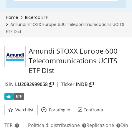
Amundi STOXX Europe 600
Telecommunications UCITS
ETF Dist
ISIN
LU2082999058
|
Ticker
INDB
ETF
Watchlist
Portafoglio
Confronta
TER
Politica di distribuzione
Replicazione
Dim.