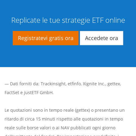
Replicate le tue strategie ETF online
Registratevi gratis ora
Accedete ora
— Dati forniti da:
Trackinsight
,
etfinfo
,
Xignite Inc.
,
gettex
,
FactSet
e justETF GmbH.
Le quotazioni sono in tempo reale (gettex) o presentano un
ritardo di circa 15 minuti rispetto alle quotazioni in tempo
reale sulle borse valori o ai NAV pubblicati ogni giorno