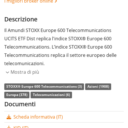
I migliori broker online
Descrizione
Il Amundi STOXX Europe 600 Telecommunications
UCITS ETF Dist replica l'indice STOXX® Europe 600
Telecommunications. L’indice STOXX® Europe 600
Telecommunications replica il settore europeo delle
telecomunicazioni.
Mostra di più
L’indice di
spesa complessiva
(TER) dell'ETF è pari allo
0,30% annuo
. Il Amundi STOXX Europe 600
STOXX® Europe 600 Telecommunications (3)
Azioni (1908)
Telecommunications UCITS ETF Dist è l’ETF più
Europa (378)
Telecomunicazioni (6)
economico e più grande che replica l'indice STOXX®
Documenti
Europe 600 Telecommunications. L’ETF effettua la
Scheda informativa (IT)
replica sintetica
della performance dell’indice
sottostante con uno swap. I dividendi dell'ETF sono