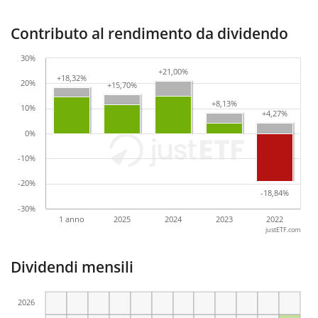
Contributo al rendimento da dividendo
30%
+21,00%
+21,00%
+18,32%
+18,32%
20%
+15,70%
+15,70%
+8,13%
+8,13%
10%
+4,27%
+4,27%
0%
-10%
-20%
-18,84%
-18,84%
-30%
1 anno
2025
2024
2023
2022
justETF.com
Dividendi mensili
2026