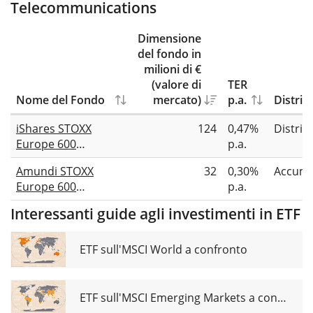
Telecommunications
Dimensione
del fondo in
milioni di €
(valore di
TER
Nome del Fondo
mercato)
p.a.
Distrib
iShares STOXX
124
0,47%
Distrib
Europe 600
p.a.
Telecommunications
Amundi STOXX
32
0,30%
Accumu
UCITS ETF (DE)
Europe 600
p.a.
Telecommunications
Interessanti guide agli investimenti in ETF
UCITS ETF Acc
ETF sull'MSCI World a confronto
ETF sull'MSCI Emerging Markets a confronto