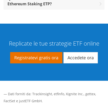
Ethereum Staking ETP?
Replicate le tue strategie ETF online
Registratevi gratis ora
Accedete ora
— Dati forniti da:
Trackinsight
,
etfinfo
,
Xignite Inc.
,
gettex
,
FactSet
e justETF GmbH.