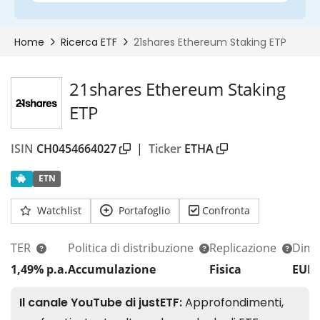
21shares Ethereum Staking
ETP
ISIN
CH0454664027
|
Ticker
ETHA
ETN
Watchlist
Portafoglio
Confronta
TER
Politica di distribuzione
Replicazione
Dim.
1,49% p.a.
Accumulazione
Fisica
EUR 