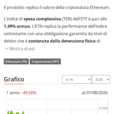
Il prodotto replica il valore della criptovaluta Ethereum.
L’indice di
spesa complessiva
(TER) dell'ETF è pari allo
1,49% annuo
. L’ETN replica la performance dell’indice
sottostante con una obbligazione garantita da titoli di
debito che è
sostenuta dalla detenzione fisica
di
cryptomoneta.
Mostra di più
L’ETN 21shares Ethereum Staking ETP gestisce un
Ethereum (10)
Criptovalute (107)
patrimonio pari a 208 mln di Euro
. L’ETN è
stato
lanciato il 5 marzo 2019
ed ha
domicilio fiscale in
Grafico
Svizzera
.
1 anno:
-49,50%
al 07/08/2026
25.00%