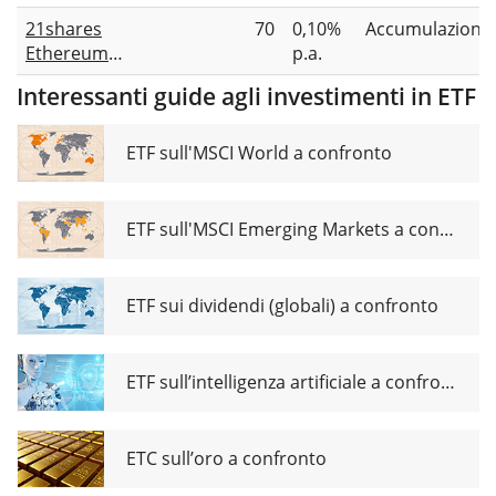
ETN
21shares
70
0,10%
Accumulazione
Ethereum
p.a.
Core Staking
Interessanti guide agli investimenti in ETF
ETP
ETF sull'MSCI World a confronto
ETF sull'MSCI Emerging Markets a confronto
ETF sui dividendi (globali) a confronto
ETF sull’intelligenza artificiale a confronto
ETC sull’oro a confronto