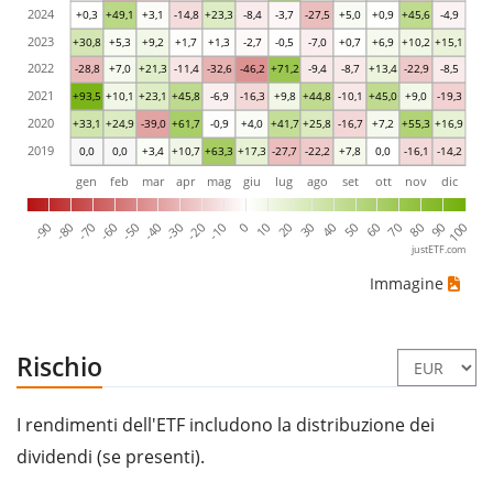
2024
+0,3
+49,1
+3,1
-14,8
+23,3
-8,4
-3,7
-27,5
+5,0
+0,9
+45,6
-4,9
2023
+30,8
+5,3
+9,2
+1,7
+1,3
-2,7
-0,5
-7,0
+0,7
+6,9
+10,2
+15,1
2022
-28,8
+7,0
+21,3
-11,4
-32,6
-46,2
+71,2
-9,4
-8,7
+13,4
-22,9
-8,5
2021
+93,5
+10,1
+23,1
+45,8
-6,9
-16,3
+9,8
+44,8
-10,1
+45,0
+9,0
-19,3
2020
+33,1
+24,9
-39,0
+61,7
-0,9
+4,0
+41,7
+25,8
-16,7
+7,2
+55,3
+16,9
2019
0,0
0,0
+3,4
+10,7
+63,3
+17,3
-27,7
-22,2
+7,8
0,0
-16,1
-14,2
gen
feb
mar
apr
mag
giu
lug
ago
set
ott
nov
dic
-80
-30
20
70
-60
-10
40
90
-90
-40
10
60
-70
-20
30
80
-50
0
50
100
justETF.com
Immagine
Rischio
I rendimenti dell'ETF includono la distribuzione dei
dividendi (se presenti).