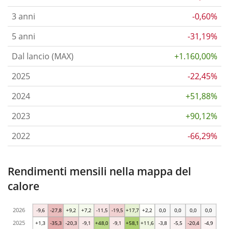
3 anni
-0,60%
5 anni
-31,19%
Dal lancio (MAX)
+1.160,00%
2025
-22,45%
2024
+51,88%
2023
+90,12%
2022
-66,29%
Rendimenti mensili nella mappa del
calore
2026
-9,6
-27,8
+9,2
+7,2
-11,5
-19,5
+17,7
+2,2
0,0
0,0
0,0
0,0
2025
+1,3
-35,3
-20,3
-9,1
+48,0
-9,1
+58,1
+11,6
-3,8
-5,5
-20,4
-4,9