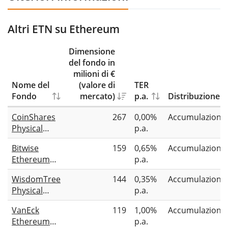
Altri ETN su Ethereum
Dimensione
del fondo in
milioni di €
Nome del
(valore di
TER
Fondo
mercato)
p.a.
Distribuzione
CoinShares
267
0,00%
Accumulazione
Physical
p.a.
Staked
Bitwise
159
0,65%
Accumulazione
Ethereum
Ethereum
p.a.
Staking ETP
WisdomTree
144
0,35%
Accumulazione
Physical
p.a.
Ethereum
VanEck
119
1,00%
Accumulazione
Ethereum
p.a.