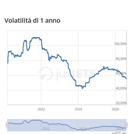
Volatilità di 1 anno
100,00%
80,00%
60,00%
40,00%
20,00%
2022
2024
2026
2022
2024
2026
justETF.com