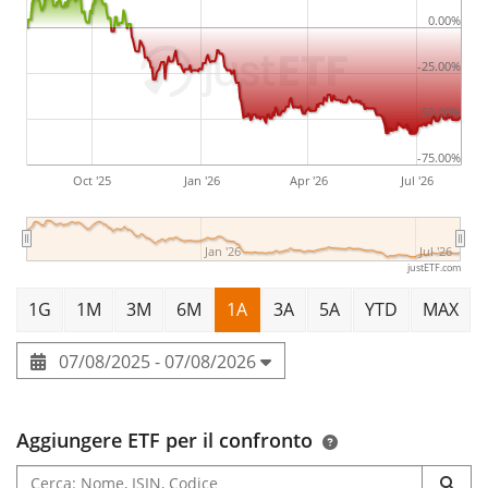
0.00%
-25.00%
-50.00%
-75.00%
Oct '25
Jan '26
Apr '26
Jul '26
Jan '26
Jul '26
justETF.com
1G
1M
3M
6M
1A
3A
5A
YTD
MAX
07/08/2025 - 07/08/2026
Aggiungere ETF per il confronto