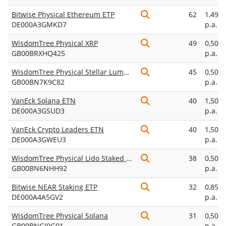
Bitwise Physical Ethereum ETP
62
1,49%
DE000A3GMKD7
p.a.
WisdomTree Physical XRP
49
0,50%
GB00BRXHQ425
p.a.
WisdomTree Physical Stellar Lumens
45
0,50%
GB00BN7K9C82
p.a.
VanEck Solana ETN
40
1,50%
DE000A3GSUD3
p.a.
VanEck Crypto Leaders ETN
40
1,50%
DE000A3GWEU3
p.a.
WisdomTree Physical Lido Staked Ether
38
0,50%
GB00BN6NHH92
p.a.
Bitwise NEAR Staking ETP
32
0,85%
DE000A4A5GV2
p.a.
WisdomTree Physical Solana
31
0,50%
GB00BNGJ9G01
p.a.