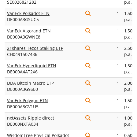
SE0026821282
p.a.
VanEck Polkadot ETN
1
1,50%
DE000A3GSUC5
p.a.
VanEck Algorand ETN
1
1,50%
DE000A3GWNE8
p.a.
21shares Tezos Staking ETP
1
2,50%
CH0491507486
p.a.
VanEck Hyperliquid ETN
1
1,50%
DE000A4AT2X6
p.a.
DDA Bitcoin Macro ETP
1
2,00%
DE000A3G9SE0
p.a.
VanEck Polygon ETN
1
1,50%
DE000A3GV1U5
p.a.
nxtAssets Ripple direct
1
1,00%
DE000NXTA034
p.a.
WisdomTree Physical Polkadot
1
0,50%