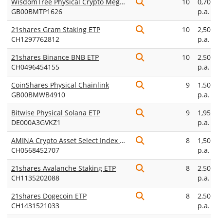
WisdomTree Physical Crypto Mega Cap
10
0,70%
GB00BMTP1626
p.a.
21shares Gram Staking ETP
10
2,50%
CH1297762812
p.a.
21shares Binance BNB ETP
10
2,50%
CH0496454155
p.a.
CoinShares Physical Chainlink
9
1,50%
GB00BMWB4910
p.a.
Bitwise Physical Solana ETP
9
1,95%
DE000A3GVKZ1
p.a.
AMINA Crypto Asset Select Index ETP
8
1,50%
CH0568452707
p.a.
21shares Avalanche Staking ETP
8
2,50%
CH1135202088
p.a.
21shares Dogecoin ETP
8
2,50%
CH1431521033
p.a.