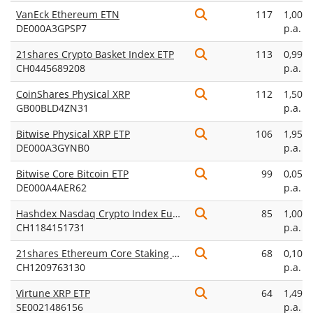
VanEck Ethereum ETN
117
1,00%
DE000A3GPSP7
p.a.
21shares Crypto Basket Index ETP
113
0,99%
CH0445689208
p.a.
CoinShares Physical XRP
112
1,50%
GB00BLD4ZN31
p.a.
Bitwise Physical XRP ETP
106
1,95%
DE000A3GYNB0
p.a.
Bitwise Core Bitcoin ETP
99
0,05%
DE000A4AER62
p.a.
Hashdex Nasdaq Crypto Index Europe ETP
85
1,00%
CH1184151731
p.a.
21shares Ethereum Core Staking ETP
68
0,10%
CH1209763130
p.a.
Virtune XRP ETP
64
1,49%
SE0021486156
p.a.