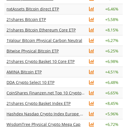
nxtAssets Bitcoin direct ETP
+
6,46%
21shares Bitcoin ETP
+
5,58%
21shares Bitcoin Ethereum Core ETP
+
8,15%
1Valour Bitcoin Physical Carbon Neutral
+
6,27%
Bitwise Physical Bitcoin ETP
+
6,25%
21shares Crypto Basket 10 Core ETP
+
6,98%
AMINA Bitcoin ETP
+
4,51%
DDA Crypto Select 10 ETP
+
6,48%
CoinShares Finanzen.net Top 10 Crypto ETP
+
6,65%
21shares Crypto Basket Index ETP
+
8,45%
Hashdex Nasdaq Crypto Index Europe ETP
+
5,96%
WisdomTree Physical Crypto Mega Cap
+
6,72%