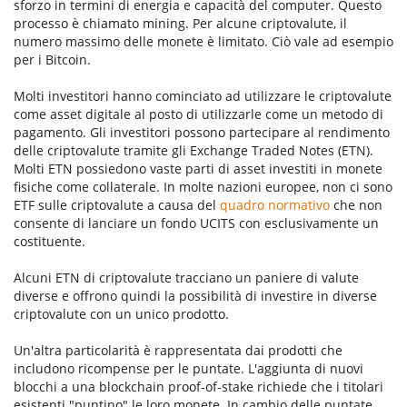
sforzo in termini di energia e capacità del computer. Questo
processo è chiamato mining. Per alcune criptovalute, il
numero massimo delle monete è limitato. Ciò vale ad esempio
per i Bitcoin.
Molti investitori hanno cominciato ad utilizzare le criptovalute
come asset digitale al posto di utilizzarle come un metodo di
pagamento. Gli investitori possono partecipare al rendimento
delle criptovalute tramite gli Exchange Traded Notes (ETN).
Molti ETN possiedono vaste parti di asset investiti in monete
fisiche come collaterale. In molte nazioni europee, non ci sono
ETF sulle criptovalute a causa del
quadro normativo
che non
consente di lanciare un fondo UCITS con esclusivamente un
costituente.
Alcuni ETN di criptovalute tracciano un paniere di valute
diverse e offrono quindi la possibilità di investire in diverse
criptovalute con un unico prodotto.
Un'altra particolarità è rappresentata dai prodotti che
includono ricompense per le puntate. L'aggiunta di nuovi
blocchi a una blockchain proof-of-stake richiede che i titolari
esistenti "puntino" le loro monete. In cambio delle puntate,