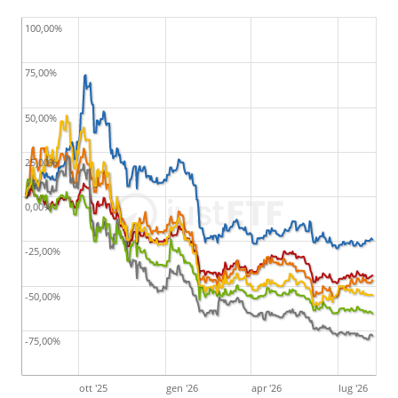
100,00%
75,00%
50,00%
25,00%
0,00%
-25,00%
-50,00%
-75,00%
ott '25
gen '26
apr '26
lug '26