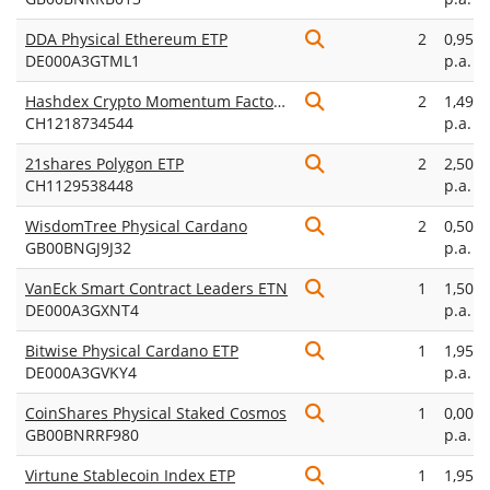
DDA Physical Ethereum ETP
2
0,95%
DE000A3GTML1
p.a.
Hashdex Crypto Momentum Factor ETN
2
1,49%
CH1218734544
p.a.
21shares Polygon ETP
2
2,50%
CH1129538448
p.a.
WisdomTree Physical Cardano
2
0,50%
GB00BNGJ9J32
p.a.
VanEck Smart Contract Leaders ETN
1
1,50%
DE000A3GXNT4
p.a.
Bitwise Physical Cardano ETP
1
1,95%
DE000A3GVKY4
p.a.
CoinShares Physical Staked Cosmos
1
0,00%
GB00BNRRF980
p.a.
Virtune Stablecoin Index ETP
1
1,95%