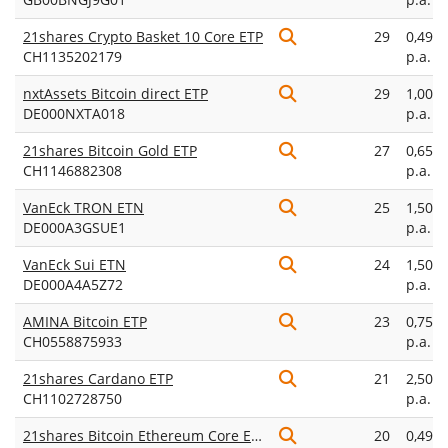
21shares Crypto Basket 10 Core ETP
29
0,49%
CH1135202179
p.a.
nxtAssets Bitcoin direct ETP
29
1,00%
DE000NXTA018
p.a.
21shares Bitcoin Gold ETP
27
0,65%
CH1146882308
p.a.
VanEck TRON ETN
25
1,50%
DE000A3GSUE1
p.a.
VanEck Sui ETN
24
1,50%
DE000A4A5Z72
p.a.
AMINA Bitcoin ETP
23
0,75%
CH0558875933
p.a.
21shares Cardano ETP
21
2,50%
CH1102728750
p.a.
21shares Bitcoin Ethereum Core ETP
20
0,49%