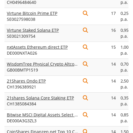
CH0496484640
p.a.
Virtune Bitcoin Prime ETP
17
0,25%
SE0027598038
p.a.
Virtune Staked Solana ETP
16
0,95%
SE0021309754
p.a.
nxtAssets Ethereum direct ETP
15
1,00%
DE000NXTA026
p.a.
WisdomTree Physical Crypto Altcoins
14
0,70%
GB00BMTP1519
p.a.
21Shares Ondo ETP
14
2,50%
CH1396389921
p.a.
21shares Solana Core Staking ETP
14
0,35%
CH1385084384
p.a.
Bitwise MSCI Digital Assets Select 20 ETP
14
0,85%
DE000A3G3ZL3
p.a.
CoinShares Finanzen.net Top 10 Crypto ETP
14
1,50%