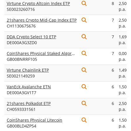
Virtune Crypto Altcoin Index ETP
8
2,50%
SE0023260716
p.a.
21shares Crypto Mid-Cap Index ETP
7
2,50%
CH1130675676
p.a.
DDA Crypto Select 10 ETP
7
1,69%
DE000A3G3ZD0
p.a.
CoinShares Physical Staked Algorand
7
0,00%
GB00BNRRF105
p.a.
Virtune Chainlink ETP
6
1,49%
SE0021149259
p.a.
VanEck Avalanche ETN
6
1,50%
DE000A3GV1T7
p.a.
21shares Polkadot ETP
6
2,50%
CH0593331561
p.a.
CoinShares Physical Litecoin
6
1,50%
GB00BLD4ZP54
p.a.