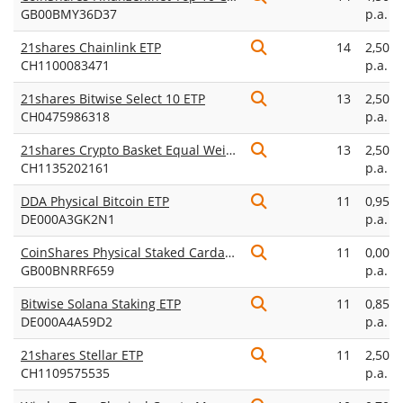
GB00BMY36D37
p.a.
21shares Chainlink ETP
14
2,50%
CH1100083471
p.a.
21shares Bitwise Select 10 ETP
13
2,50%
CH0475986318
p.a.
21shares Crypto Basket Equal Weight ETP
13
2,50%
CH1135202161
p.a.
DDA Physical Bitcoin ETP
11
0,95%
DE000A3GK2N1
p.a.
CoinShares Physical Staked Cardano
11
0,00%
GB00BNRRF659
p.a.
Bitwise Solana Staking ETP
11
0,85%
DE000A4A59D2
p.a.
21shares Stellar ETP
11
2,50%
CH1109575535
p.a.