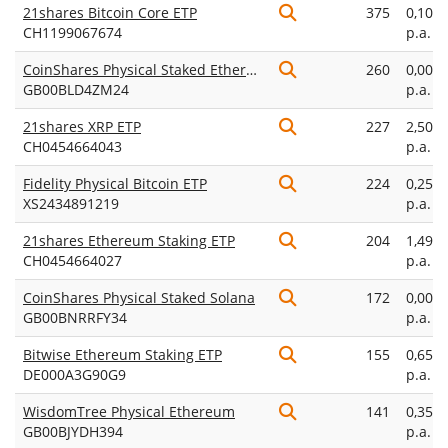
21shares Bitcoin Core ETP
375
0,10%
CH1199067674
p.a.
CoinShares Physical Staked Ethereum
260
0,00%
GB00BLD4ZM24
p.a.
21shares XRP ETP
227
2,50%
CH0454664043
p.a.
Fidelity Physical Bitcoin ETP
224
0,25%
XS2434891219
p.a.
21shares Ethereum Staking ETP
204
1,49%
CH0454664027
p.a.
CoinShares Physical Staked Solana
172
0,00%
GB00BNRRFY34
p.a.
Bitwise Ethereum Staking ETP
155
0,65%
DE000A3G90G9
p.a.
WisdomTree Physical Ethereum
141
0,35%
GB00BJYDH394
p.a.