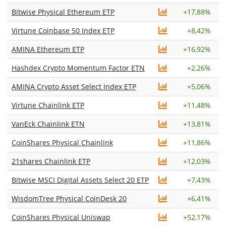
Bitwise Physical Ethereum ETP
+
17,88%
Virtune Coinbase 50 Index ETP
+
8,42%
AMINA Ethereum ETP
+
16,92%
Hashdex Crypto Momentum Factor ETN
+
2,26%
AMINA Crypto Asset Select Index ETP
+
5,06%
Virtune Chainlink ETP
+
11,48%
VanEck Chainlink ETN
+
13,81%
CoinShares Physical Chainlink
+
11,86%
21shares Chainlink ETP
+
12,03%
Bitwise MSCI Digital Assets Select 20 ETP
+
7,43%
WisdomTree Physical CoinDesk 20
+
6,41%
CoinShares Physical Uniswap
+
52,17%