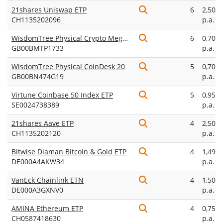
21shares Uniswap ETP
6
2,50%
CH1135202096
p.a.
WisdomTree Physical Crypto Mega Cap Equal Weight
6
0,70%
GB00BMTP1733
p.a.
WisdomTree Physical CoinDesk 20
5
0,70%
GB00BN474G19
p.a.
Virtune Coinbase 50 Index ETP
5
0,95%
SE0024738389
p.a.
21shares Aave ETP
4
2,50%
CH1135202120
p.a.
Bitwise Diaman Bitcoin & Gold ETP
4
1,49%
DE000A4AKW34
p.a.
VanEck Chainlink ETN
4
1,50%
DE000A3GXNV0
p.a.
AMINA Ethereum ETP
4
0,75%
CH0587418630
p.a.