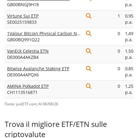
GB00BNGJ9H18
p.a.
Virtune Sui ETP
1
0,95%
SE0025159833
p.a.
1Valour Bitcoin Physical Carbon Neutral
0
1,49%
GB00BQ991Q22
p.a.
VanEck Celestia ETN
0
1,50%
DE000A4AKZB4
p.a.
Bitwise Avalanche Staking ETP
0
0,85%
DE000A4APQX6
p.a.
AMINA Polkadot ETP
0
1,25%
CH1113516871
p.a.
Fonte: justETF.com; Al 06/08/26
Trova il migliore ETF/ETN sulle
criptovalute