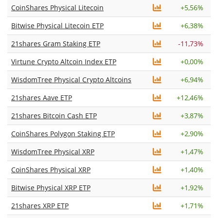
CoinShares Physical Litecoin
+
5,56%
Bitwise Physical Litecoin ETP
+
6,38%
21shares Gram Staking ETP
-11,73%
Virtune Crypto Altcoin Index ETP
+
0,00%
WisdomTree Physical Crypto Altcoins
+
6,94%
21shares Aave ETP
+
12,46%
21shares Bitcoin Cash ETP
+
3,87%
CoinShares Polygon Staking ETP
+
2,90%
WisdomTree Physical XRP
+
1,47%
CoinShares Physical XRP
+
1,40%
Bitwise Physical XRP ETP
+
1,92%
21shares XRP ETP
+
1,71%