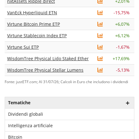
nxtAssets Ripple direct
+
2,01%
VanEck Hyperliquid ETN
-15,75%
Virtune Bitcoin Prime ETP
+
6,07%
Virtune Stablecoin Index ETP
+
6,12%
Virtune Sui ETP
-1,67%
WisdomTree Physical Lido Staked Ether
+
17,69%
WisdomTree Physical Stellar Lumens
-5,13%
Fonte: justETF.com; Al 31/07/26; Calcoli in Euro che includono i dividendi
Tematiche
Dividendi globali
Intelligenza artificiale
Bitcoin