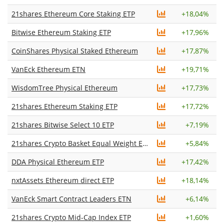
21shares Ethereum Core Staking ETP
+
18,04%
Bitwise Ethereum Staking ETP
+
17,96%
CoinShares Physical Staked Ethereum
+
17,87%
VanEck Ethereum ETN
+
19,71%
WisdomTree Physical Ethereum
+
17,73%
21shares Ethereum Staking ETP
+
17,72%
21shares Bitwise Select 10 ETP
+
7,19%
21shares Crypto Basket Equal Weight ETP
+
5,84%
DDA Physical Ethereum ETP
+
17,42%
nxtAssets Ethereum direct ETP
+
18,14%
VanEck Smart Contract Leaders ETN
+
6,14%
21shares Crypto Mid-Cap Index ETP
+
1,60%