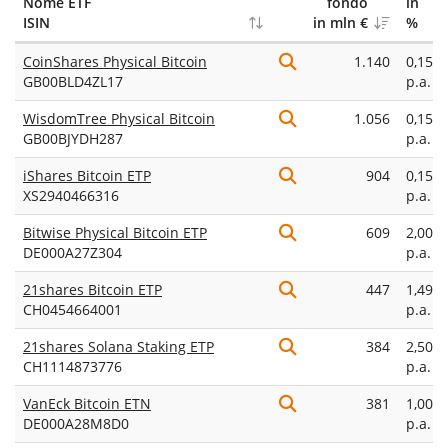
Nome ETF
fondo
in
ISIN
in mln €
%
CoinShares Physical Bitcoin
1.140
0,15%
GB00BLD4ZL17
p.a.
WisdomTree Physical Bitcoin
1.056
0,15%
GB00BJYDH287
p.a.
iShares Bitcoin ETP
904
0,15%
XS2940466316
p.a.
Bitwise Physical Bitcoin ETP
609
2,00%
DE000A27Z304
p.a.
21shares Bitcoin ETP
447
1,49%
CH0454664001
p.a.
21shares Solana Staking ETP
384
2,50%
CH1114873776
p.a.
VanEck Bitcoin ETN
381
1,00%
DE000A28M8D0
p.a.