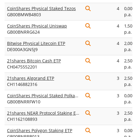
CoinShares Physical Staked Tezos
4
0,00%
GB00BMWB4803
p.a.
CoinShares Physical Uniswap
4
1,50%
GB00BNRRG624
p.a.
Bitwise Physical Litecoin ETP
4
2,00%
DE000A3GN5J9
p.a.
21shares Bitcoin Cash ETP
4
2,50%
CH0475552201
p.a.
21shares Algorand ETP
3
2,50%
CH1146882316
p.a.
CoinShares Physical Staked Polkadot
3
0,00%
GB00BNRRFW10
p.a.
21shares NEAR Protocol Staking ETP
3
2,50%
CH1162108893
p.a.
CoinShares Polygon Staking ETP
3
0,00%
GB00BNRRB013
p.a.