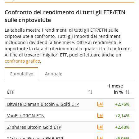
Confronto del rendimento di tutti gli ETF/ETN
sulle criptovalute
La tabella mostra i rendimenti di tutti gli ETF/ETN sulle
criptovalute a confronto. Tutti gli importi dei rendimenti
includono i dividendi a fine mese. Oltre ai rendimenti, è
importante la data di riferimento alla quale si fa il confronto.
Al fine di trovare i migliori ETF, puoi effettuare anche un
confronto grafico
.
Cumulativo
Annuale
1 mese
6
ETF
in %
Bitwise Diaman Bitcoin & Gold ETP
+
2,76%
VanEck TRON ETN
+
2,14%
21shares Bitcoin Gold ETP
+
2,48%
21shares Binance BNB ETP
+
6,06%