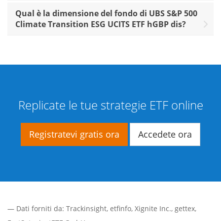
Qual è la dimensione del fondo di UBS S&P 500
Climate Transition ESG UCITS ETF hGBP dis?
Replicate le tue strategie ETF online
Registratevi gratis ora
Accedete ora
— Dati forniti da:
Trackinsight
,
etfinfo
,
Xignite Inc.
,
gettex
,