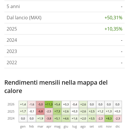
5 anni
-
Dal lancio (MAX)
+50,31%
2025
+10,35%
2024
-
2023
-
2022
-
Rendimenti mensili nella mappa del
calore
2026
+1,4
-1,6
-5,0
+11,3
+5,4
+0,3
-0,4
+2,6
0,0
0,0
0,0
0,0
2025
+1,7
-0,1
-6,8
-2,5
+7,3
+2,6
+0,3
+2,6
+2,5
+1,2
+1,3
+0,3
2024
0,0
0,0
+1,9
-3,8
+5,1
+4,6
+1,6
+2,0
+3,5
-2,3
+8,3
-2,3
gen
feb
mar
apr
mag
giu
lug
ago
set
ott
nov
dic