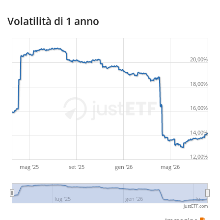
Volatilità di 1 anno
20,00%
18,00%
16,00%
14,00%
12,00%
mag '25
set '25
gen '26
mag '26
lug '25
gen '26
lu…
justETF.com