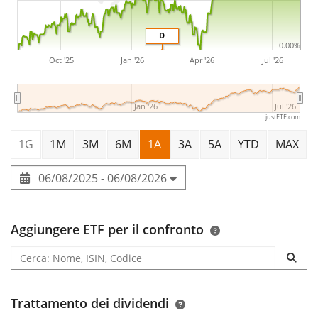
D
0.00%
Oct '25
Jan '26
Apr '26
Jul '26
Jan '26
Jul '26
justETF.com
1G
1M
3M
6M
1A
3A
5A
YTD
MAX
06/08/2025 - 06/08/2026
Aggiungere ETF per il confronto
Trattamento dei dividendi