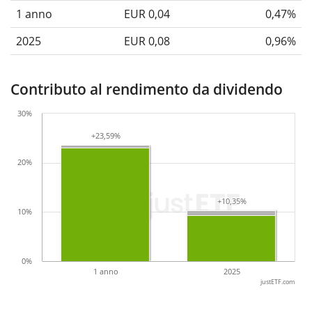
1 anno
EUR 0,04
0,47%
2025
EUR 0,08
0,96%
Contributo al rendimento da dividendo
30%
+23,59%
+23,59%
20%
+10,35%
+10,35%
10%
0%
1 anno
2025
justETF.com