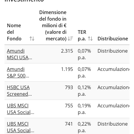
Dimensione
del fondo in
Nome
milioni di €
del
(valore di
TER
Fondo
mercato)
p.a.
Distribuzione
Amundi
2.315
0,07%
Distribuzione
MSCI USA
p.a.
ESG Broad
Amundi
1.195
0,07%
Accumulazione
Transition
S&P 500
p.a.
UCITS ETF
Climate
Dist
HSBC USA
793
0,12%
Accumulazione
Paris
Screened
p.a.
Aligned
Equity
UCITS ETF
UBS MSCI
755
0,19%
Accumulazione
UCITS ETF
Acc
USA Socially
p.a.
USD
Responsible
UBS MSCI
741
0,22%
Distribuzione
UCITS ETF
USA Socially
p.a.
USD acc