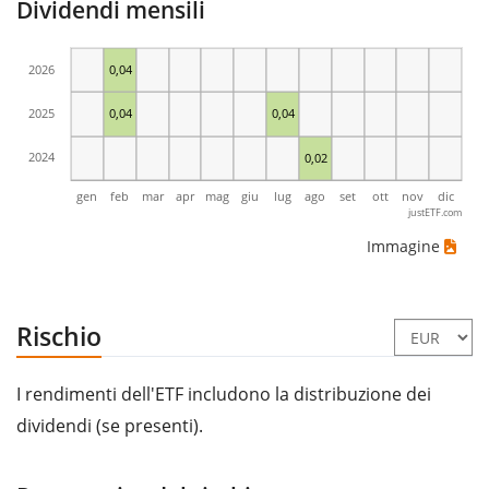
Dividendi mensili
2026
0,04
2025
0,04
0,04
2024
0,02
gen
feb
mar
apr
mag
giu
lug
ago
set
ott
nov
dic
justETF.com
Immagine
Rischio
I rendimenti dell'ETF includono la distribuzione dei
dividendi (se presenti).