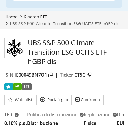
UBS S&P 500 Climate
Transition ESG UCITS ETF
hGBP dis
ISIN
IE00049BN7O1
|
Ticker
CT5G
ETF
Watchlist
Portafoglio
Confronta
TER
Politica di distribuzione
Replicazione
Dim.
0,10% p.a.
Distribuzione
Fisica
EUR