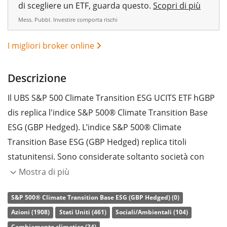
di scegliere un ETF, guarda questo.
Scopri di più
Mess. Pubbl. Investire comporta rischi
I migliori broker online
Descrizione
Il UBS S&P 500 Climate Transition ESG UCITS ETF hGBP
dis replica l'indice S&P 500® Climate Transition Base
ESG (GBP Hedged). L’indice S&P 500® Climate
Transition Base ESG (GBP Hedged) replica titoli
statunitensi. Sono considerate soltanto società con
emissioni di carbonio basse ed elevati rating ESG
Mostra di più
(ambientali, sociali e di governance). L'indice di
S&P 500® Climate Transition Base ESG (GBP Hedged) (0)
riferimento è il S&P 500®. Copertura valutaria in
Azioni (1908)
Stati Uniti (461)
Sociali/Ambientali (104)
sterlina inglese (GBP).
Cambiamento climatico (34)