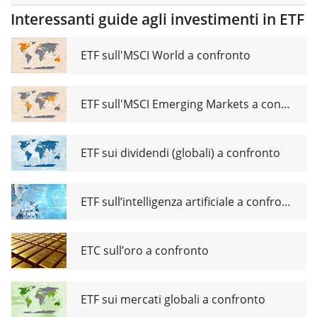
Responsible
Interessanti guide agli investimenti in ETF
UCITS ETF
USD dis
ETF sull'MSCI World a confronto
ETF sull'MSCI Emerging Markets a confronto
ETF sui dividendi (globali) a confronto
ETF sull’intelligenza artificiale a confronto
ETC sull’oro a confronto
ETF sui mercati globali a confronto