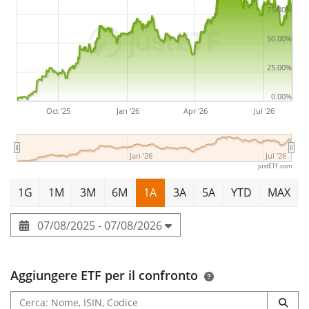
75.00%
50.00%
25.00%
0.00%
Oct '25
Jan '26
Apr '26
Jul '26
Jan '26
Jul '26
justETF.com
1G
1M
3M
6M
1A
3A
5A
YTD
MAX
07/08/2025 - 07/08/2026
Aggiungere ETF per il confronto