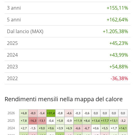
3 anni
+155,11%
5 anni
+162,64%
Dal lancio (MAX)
+1.205,38%
2025
+45,23%
2024
+43,99%
2023
+54,88%
2022
-36,38%
Rendimenti mensili nella mappa del calore
2026
+6,8
-8,0
-5,4
+31,4
-0,8
-4,6
-0,3
-0,6
0,0
0,0
0,0
0,0
2025
+7,8
-16,3
-13,1
-0,4
+5,8
-0,9
+11,9
+8,4
+13,4
+17,7
+13,1
-3,2
2024
+2,7
-1,5
+9,0
+9,6
+3,9
+6,9
-6,6
-6,7
+0,6
+5,5
+1,7
+14,1