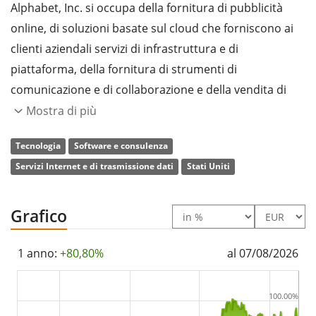
Alphabet, Inc. si occupa della fornitura di pubblicità
online, di soluzioni basate sul cloud che forniscono ai
clienti aziendali servizi di infrastruttura e di
piattaforma, della fornitura di strumenti di
comunicazione e di collaborazione e della vendita di
altri prodotti e servizi come app e acquisti in-app,
Mostra di più
hardware e prodotti in abbonamento. Opera nei
Tecnologia
Software e consulenza
segmenti Google Services e Google Cloud. Il segmento
Servizi Internet e di trasmissione dati
Stati Uniti
Google Services comprende annunci, Android,
Chrome, hardware, Gmail, Google Drive, Google Maps,
Google Photos, Google Play, Ricerca e YouTube. Il
Grafico
segmento Google Cloud offre Google Cloud Platform e
Google Workspace. L'azienda è stata fondata da
1 anno:
+80,80%
al 07/08/2026
Lawrence E. Page e Sergey Mikhaylovich Brin il 2
ottobre 2015 e ha sede a Mountain View, CA.
100.00%