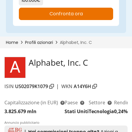
Alphabet, Inc. C
ISIN
US02079K1079
|
WKN
A14Y6H
Capitalizzazione
(in EUR)
Paese
Settore
Rendime
3.825.679 mln
Stati Uniti
Tecnologia
0,24%
Annuncio pubblicitario