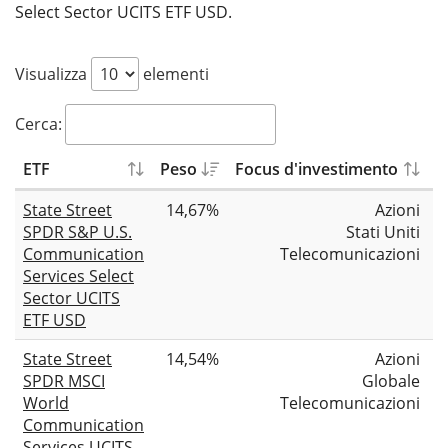
Select Sector UCITS ETF USD.
Visualizza
elementi
Cerca:
ETF
Peso
Focus d'investimento
D
State Street
14,67%
Azioni
SPDR S&P U.S.
Stati Uniti
Communication
Telecomunicazioni
Services Select
Sector UCITS
ETF USD
State Street
14,54%
Azioni
SPDR MSCI
Globale
World
Telecomunicazioni
Communication
Services UCITS