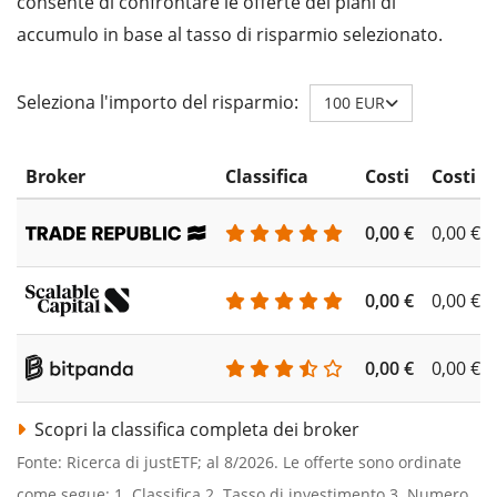
consente di confrontare le offerte dei piani di
accumulo in base al tasso di risparmio selezionato.
Seleziona l'importo del risparmio:
100 EUR
Broker
Classifica
Costi
Costi d
0,00 €
0,00 €
0,00 €
0,00 €
0,00 €
0,00 €
Scopri la classifica completa dei broker
Fonte: Ricerca di justETF; al 8/2026. Le offerte sono ordinate
come segue: 1. Classifica 2. Tasso di investimento 3. Numero