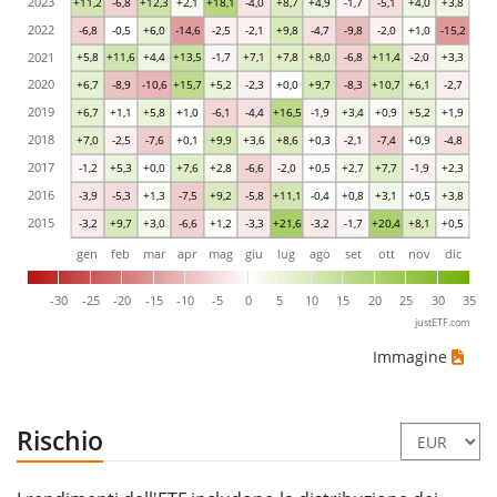
2023
+11,2
-6,8
+12,3
+2,1
+18,1
-4,0
+8,7
+4,9
-1,7
-5,1
+4,0
+3,8
2022
-6,8
-0,5
+6,0
-14,6
-2,5
-2,1
+9,8
-4,7
-9,8
-2,0
+1,0
-15,2
2021
+5,8
+11,6
+4,4
+13,5
-1,7
+7,1
+7,8
+8,0
-6,8
+11,4
-2,0
+3,3
2020
+6,7
-8,9
-10,6
+15,7
+5,2
-2,3
+0,0
+9,7
-8,3
+10,7
+6,1
-2,7
2019
+6,7
+1,1
+5,8
+1,0
-6,1
-4,4
+16,5
-1,9
+3,4
+0,9
+5,2
+1,9
2018
+7,0
-2,5
-7,6
+0,1
+9,9
+3,6
+8,6
+0,3
-2,1
-7,4
+0,9
-4,8
2017
-1,2
+5,3
+0,0
+7,6
+2,8
-6,6
-2,0
+0,5
+2,7
+7,7
-1,9
+2,3
2016
-3,9
-5,3
+1,3
-7,5
+9,2
-5,8
+11,1
-0,4
+0,8
+3,1
+0,5
+3,8
2015
-3,2
+9,7
+3,0
-6,6
+1,2
-3,3
+21,6
-3,2
-1,7
+20,4
+8,1
+0,5
gen
feb
mar
apr
mag
giu
lug
ago
set
ott
nov
dic
-30
-25
-20
-15
-10
-5
0
5
10
15
20
25
30
35
justETF.com
Immagine
Rischio