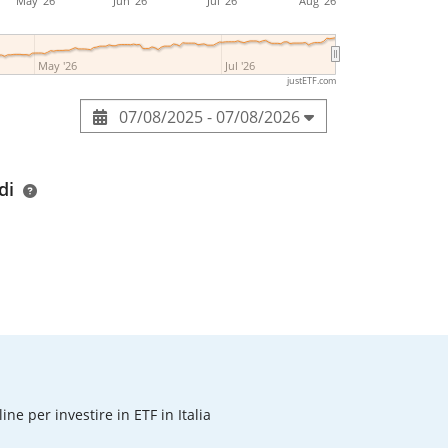
May '26
Jun '26
Jul '26
Aug '26
May '26
Jul '26
justETF.com
07/08/2025 - 07/08/2026
di
line per investire in ETF in Italia