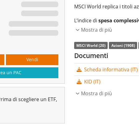
MSCI World replica i titoli a
L’indice di
spesa complessi
L’ETF replica la performanc
Mostra di più
campionamento
(acquista
MSCI World (20)
Azioni (1908)
stesso). I dividendi dell'ET
Documenti
(Trimestralmente).
Vendi
Scheda informativa (IT)
L’ETF iShares MSCI World UC
rea un PAC
grandi con un
patrimonio g
KID (IT)
lanciato il 28 ottobre 2005
Mostra di più
rima di scegliere un ETF,