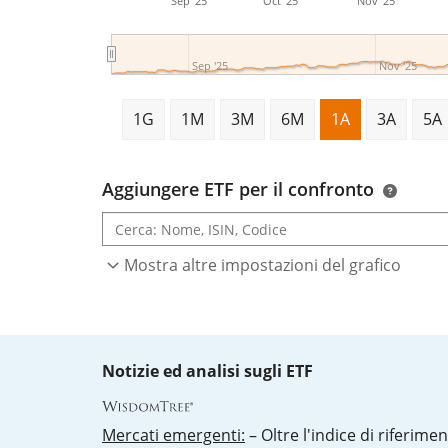
Sep '25
Oct '25
Nov '25
Sep '25
Nov '25
1G
1M
3M
6M
1A
3A
5A
Aggiungere ETF per il confronto
Mostra altre impostazioni del grafico
Notizie ed analisi sugli ETF
Mercati emergenti:
– Oltre l'indice di riferimen