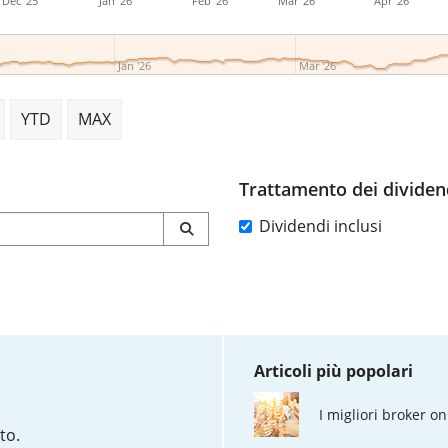
Dec '25
Jan '26
Feb '26
Mar '26
Apr '26
Jan '26
Mar '26
YTD
MAX
Trattamento dei dividen
Dividendi inclusi
Articoli più popolari
I migliori broker on
to.