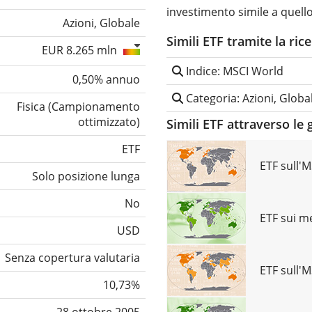
investimento simile a quello
Azioni, Globale
Simili ETF tramite la ric
EUR 8.265 mln
Indice: MSCI World
0,50% annuo
Categoria: Azioni, Globa
Fisica
(
Campionamento
ottimizzato
)
Simili ETF attraverso le 
ETF
ETF sull'
Solo posizione lunga
No
ETF sui me
USD
Senza copertura valutaria
ETF sull'
10,73%