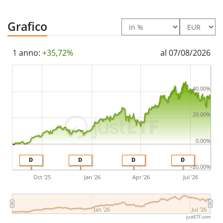
Grafico
1 anno:
+35,72%
al 07/08/2026
40.00%
20.00%
0.00%
D
D
D
D
-20.00%
Oct '25
Jan '26
Apr '26
Jul '26
00%
Jan '26
Jul '26
justETF.com