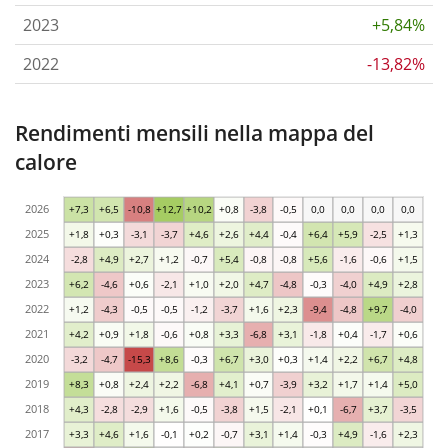
2023
+5,84%
2022
-13,82%
Rendimenti mensili nella mappa del
calore
2026
+7,3
+6,5
-10,8
+12,7
+10,2
+0,8
-3,8
-0,5
0,0
0,0
0,0
0,0
2025
+1,8
+0,3
-3,1
-3,7
+4,6
+2,6
+4,4
-0,4
+6,4
+5,9
-2,5
+1,3
2024
-2,8
+4,9
+2,7
+1,2
-0,7
+5,4
-0,8
-0,8
+5,6
-1,6
-0,6
+1,5
2023
+6,2
-4,6
+0,6
-2,1
+1,0
+2,0
+4,7
-4,8
-0,3
-4,0
+4,9
+2,8
2022
+1,2
-4,3
-0,5
-0,5
-1,2
-3,7
+1,6
+2,3
-9,4
-4,8
+9,7
-4,0
2021
+4,2
+0,9
+1,8
-0,6
+0,8
+3,3
-6,8
+3,1
-1,8
+0,4
-1,7
+0,6
2020
-3,2
-4,7
-15,3
+8,6
-0,3
+6,7
+3,0
+0,3
+1,4
+2,2
+6,7
+4,8
2019
+8,3
+0,8
+2,4
+2,2
-6,8
+4,1
+0,7
-3,9
+3,2
+1,7
+1,4
+5,0
2018
+4,3
-2,8
-2,9
+1,6
-0,5
-3,8
+1,5
-2,1
+0,1
-6,7
+3,7
-3,5
2017
+3,3
+4,6
+1,6
-0,1
+0,2
-0,7
+3,1
+1,4
-0,3
+4,9
-1,6
+2,3