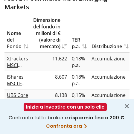
Markets
Dimensione
del fondo in
Nome
milioni di €
del
(valore di
TER
Fondo
mercato)
p.a.
Distribuzione
Xtrackers
11.622
0,18%
Accumulazione
MSCI
p.a.
Emerging
iShares
8.607
0,18%
Accumulazione
Markets
MSCI EM
p.a.
UCITS
UCITS
ETF 1C
UBS Core
8.138
0,15%
Accumulazione
ETF (Acc)
MSCI EM
p.a.
UCITS
Amundi
5.224
0,14%
Distribuzione
ETF USD
Core
p.a.
acc
MSCI
Amundi
5.016
0,14%
Accumulazione
Emerging