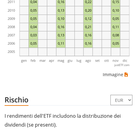
2011
0,04
0,16
0,22
0,15
2010
0,05
0,13
0,20
0,10
2009
0,05
0,10
0,12
0,05
2008
0,04
0,16
0,21
0,11
2007
0,03
0,13
0,16
0,08
2006
0,05
0,11
0,16
0,05
2005
gen
feb
mar
apr
mag
giu
lug
ago
set
ott
nov
dic
justETF.com
Immagine
Rischio
I rendimenti dell'ETF includono la distribuzione dei
dividendi (se presenti).