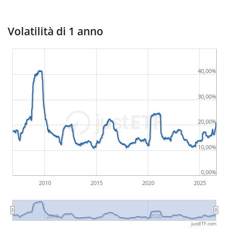
Volatilità di 1 anno
40,00%
30,00%
20,00%
10,00%
0,00%
2010
2015
2020
2025
2010
2020
justETF.com