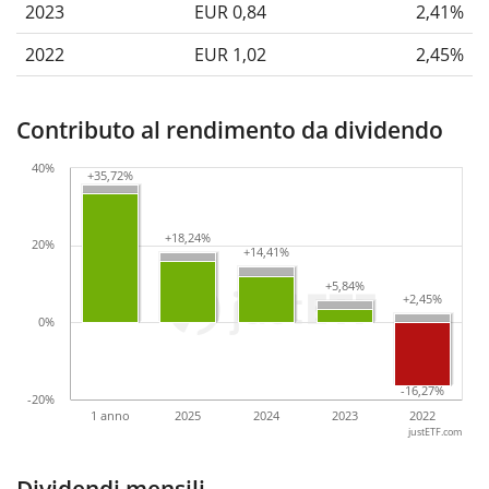
2023
EUR 0,84
2,41%
2022
EUR 1,02
2,45%
Contributo al rendimento da dividendo
40%
+35,72%
+35,72%
+18,24%
+18,24%
20%
+14,41%
+14,41%
+5,84%
+5,84%
+2,45%
+2,45%
0%
-16,27%
-16,27%
-20%
1 anno
2025
2024
2023
2022
justETF.com
Dividendi mensili