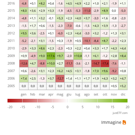
2016
-6,8
+0,1
+8,2
+0,4
-1,6
+4,5
+4,9
+2,2
+1,0
+2,1
-1,9
+1,1
2015
+8,0
+3,6
+2,9
+3,3
-1,9
-4,5
-5,3
-11,0
-2,9
+8,9
0,0
-5,0
2014
-4,8
+1,1
+3,2
-0,1
+5,3
+2,3
+4,0
+3,7
-3,0
+1,6
-0,8
-2,0
2013
-1,5
+1,7
+0,6
-1,5
-2,3
-7,0
-0,6
-1,5
+4,3
+3,9
-1,3
-2,7
2012
+9,5
+3,6
-2,5
+0,1
-6,0
+2,3
+4,4
-3,0
+3,2
-1,2
+1,3
+3,1
2011
-5,2
-2,1
+3,1
-1,5
+0,3
-1,9
+0,5
-10,1
-8,4
+8,7
-2,2
+2,3
2010
-2,9
+3,3
+8,6
+2,3
-2,3
+0,3
+2,2
+0,4
+3,3
+1,7
+4,3
+4,4
2009
+0,9
-4,9
+9,0
+17,6
+9,7
-2,0
+10,8
-1,1
+6,1
-1,2
+2,8
+8,4
2008
-12,6
+4,7
-8,8
+10,0
+2,7
-11,1
-3,6
-2,1
-14,7
-17,4
-7,6
-1,1
2007
+0,6
-2,6
+3,1
+2,3
+6,2
+4,5
+3,1
-1,8
+7,0
+9,6
-9,2
+0,8
2006
+7,4
+2,5
-1,3
+3,7
-12,7
+1,4
+1,1
+1,7
+1,9
+4,3
+3,2
+4,7
2005
0,0
0,0
0,0
0,0
0,0
0,0
0,0
0,0
0,0
0,0
+0,5
+5,2
gen
feb
mar
apr
mag
giu
lug
ago
set
ott
nov
dic
-20
-15
-10
-5
0
5
10
15
20
justETF.com
Immagine