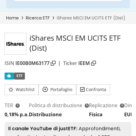
iShares MSCI EM UCITS ETF
(Dist)
ISIN
IE00B0M63177
|
Ticker
IEEM
ETF
Watchlist
Portafoglio
Confronta
TER
Politica di distribuzione
Replicazione
Dim.
0,18% p.a.
Distribuzione
Fisica
EUR 