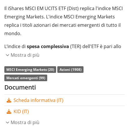
Il iShares MSCI EM UCITS ETF (Dist) replica l'indice MSCI
Emerging Markets. L'indice MSCI Emerging Markets
replica i titoli azionari dei mercati emergenti di tutto il
mondo.
L’indice di
spesa complessiva
(TER) dell'ETF è pari allo
0,18% annuo
. L’ETF replica la performance dell’indice
Mostra di più
sottostante con
replica fisica totale
(acquistando tutti
MSCI Emerging Markets (20)
Azioni (1908)
i componenti dello stesso). I dividendi dell'ETF sono
Mercati emergenti (99)
distribuiti
agli investitori (Trimestralmente).
Documenti
L’ETF iShares MSCI EM UCITS ETF (Dist) è un ETF di
Scheda informativa (IT)
dimensioni molto grandi con un
patrimonio gestito
pari a 8.762 mln di Euro
. L’ETF è
stato lanciato il 18
KID (IT)
novembre 2005
ed ha
domicilio fiscale in Irlanda
.
Mostra di più