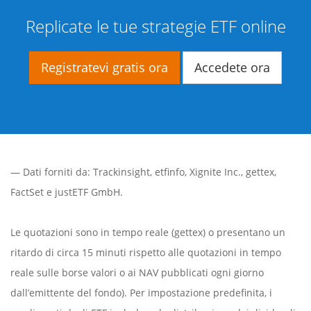
Replicate le tue strategie ETF online
Registratevi gratis ora
Accedete ora
— Dati forniti da:
Trackinsight
,
etfinfo
,
Xignite Inc.
,
gettex
,
FactSet
e justETF GmbH.
Le quotazioni sono in tempo reale (gettex) o presentano un
ritardo di circa 15 minuti rispetto alle quotazioni in tempo
reale sulle borse valori o ai NAV pubblicati ogni giorno
dall’emittente del fondo). Per impostazione predefinita, i