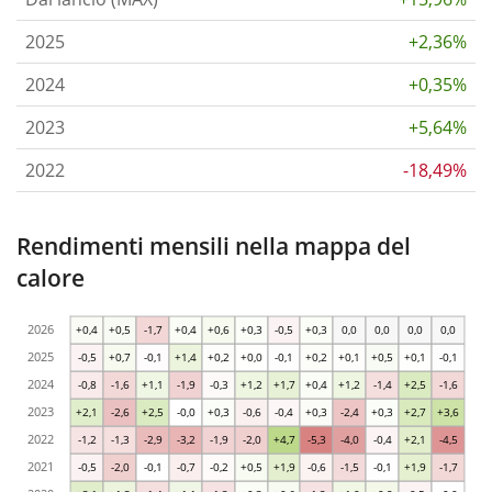
2025
+2,36%
2024
+0,35%
2023
+5,64%
2022
-18,49%
Rendimenti mensili nella mappa del
calore
2026
+0,4
+0,5
-1,7
+0,4
+0,6
+0,3
-0,5
+0,3
0,0
0,0
0,0
0,0
2025
-0,5
+0,7
-0,1
+1,4
+0,2
+0,0
-0,1
+0,2
+0,1
+0,5
+0,1
-0,1
2024
-0,8
-1,6
+1,1
-1,9
-0,3
+1,2
+1,7
+0,4
+1,2
-1,4
+2,5
-1,6
2023
+2,1
-2,6
+2,5
-0,0
+0,3
-0,6
-0,4
+0,3
-2,4
+0,3
+2,7
+3,6
2022
-1,2
-1,3
-2,9
-3,2
-1,9
-2,0
+4,7
-5,3
-4,0
-0,4
+2,1
-4,5
2021
-0,5
-2,0
-0,1
-0,7
-0,2
+0,5
+1,9
-0,6
-1,5
-0,1
+1,9
-1,7