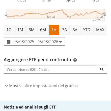
pari a 9 mln di Euro
. L’ETF è
stato lanciato il 22
Oct '25
Jan '26
Apr '26
Jul '26
settembre 2010
ed ha
domicilio fiscale in
Lussemburgo
.
Jan '26
Jul '26
justETF.com
1G
1M
3M
6M
1A
3A
5A
YTD
MAX
05/08/2025 - 05/08/2026
Aggiungere ETF per il confronto
Mostra altre impostazioni del grafico
Notizie ed analisi sugli ETF