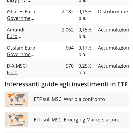
ESG EMU
iShares Euro
2.182
0,15%
Distribuzione
Government
Government
p.a.
Bond IG 3-5Y
Bond 3-5yr
UCITS ETF
Amundi
2.062
0,15%
Accumulazione
UCITS ETF
(Acc)
Euro
p.a.
Government
Ossiam Euro
604
0,17%
Accumulazione
Bond 3-5Y
Government
p.a.
UCITS ETF
Bonds 3-5Y
Acc
D-X MSCI
570
0,25%
Accumulazione
Carbon
Euro
p.a.
Reduction
Government
UCITS ETF
Interessanti guide agli investimenti in ETF
Bond 3-5
UCITS ETF X
ETF sull'MSCI World a confronto
ETF sull'MSCI Emerging Markets a confronto