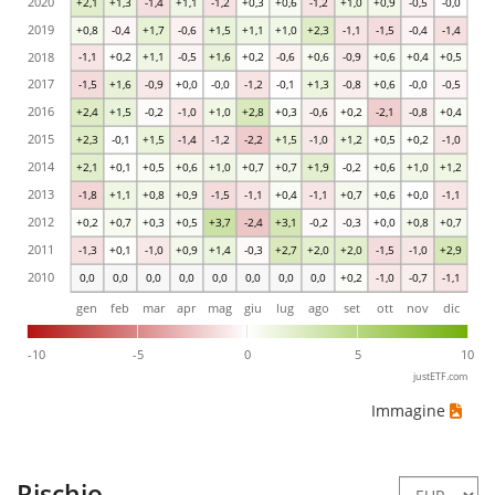
2020
+2,1
+1,3
-1,4
+1,1
-1,2
+0,3
+0,6
-1,2
+1,0
+0,9
-0,5
-0,0
2019
+0,8
-0,4
+1,7
-0,6
+1,5
+1,1
+1,0
+2,3
-1,1
-1,5
-0,4
-1,4
2018
-1,1
+0,2
+1,1
-0,5
+1,6
+0,2
-0,6
+0,6
-0,9
+0,6
+0,4
+0,5
2017
-1,5
+1,6
-0,9
+0,0
-0,0
-1,2
-0,1
+1,3
-0,8
+0,6
-0,0
-0,5
2016
+2,4
+1,5
-0,2
-1,0
+1,0
+2,8
+0,3
-0,6
+0,2
-2,1
-0,8
+0,4
2015
+2,3
-0,1
+1,5
-1,4
-1,2
-2,2
+1,5
-1,0
+1,2
+0,5
+0,2
-1,0
2014
+2,1
+0,1
+0,5
+0,6
+1,0
+0,7
+0,7
+1,9
-0,2
+0,6
+1,0
+1,2
2013
-1,8
+1,1
+0,8
+0,9
-1,5
-1,1
+0,4
-1,1
+0,7
+0,6
+0,0
-1,1
2012
+0,2
+0,7
+0,3
+0,5
+3,7
-2,4
+3,1
-0,2
-0,3
+0,0
+0,8
+0,7
2011
-1,3
+0,1
-1,0
+0,9
+1,4
-0,3
+2,7
+2,0
+2,0
-1,5
-1,0
+2,9
2010
0,0
0,0
0,0
0,0
0,0
0,0
0,0
0,0
+0,2
-1,0
-0,7
-1,1
gen
feb
mar
apr
mag
giu
lug
ago
set
ott
nov
dic
-10
-5
0
5
10
justETF.com
Immagine
Rischio