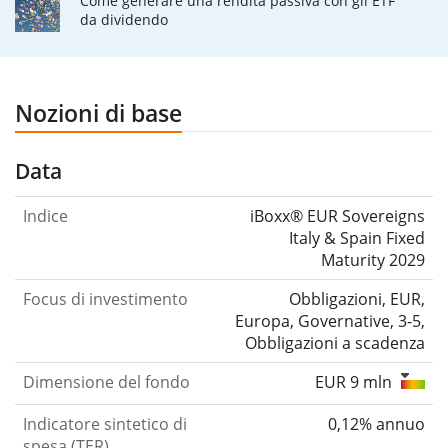
Come generare una rendita passiva con gli ETF
da dividendo
Nozioni di base
Data
Indice
iBoxx® EUR Sovereigns
Italy & Spain Fixed
Maturity 2029
Focus di investimento
Obbligazioni, EUR,
Europa, Governative, 3-5,
Obbligazioni a scadenza
Dimensione del fondo
EUR 9 mln
Indicatore sintetico di
0,12% annuo
spesa (TER)