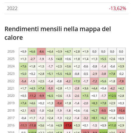
2022
-13,62%
Rendimenti mensili nella mappa del
calore
2026
+0,9
+6,6
-8,6
+4,4
+3,9
+4,7
+2,8
+1,9
0,0
0,0
0,0
0,0
2025
+1,3
-2,7
-1,9
-1,5
+4,8
+0,6
+1,8
+1,4
+1,3
+5,5
+2,6
+0,9
2024
+7,6
+1,8
+1,5
-1,7
+2,5
+3,6
+1,2
-0,6
-0,8
-1,4
-0,4
+3,9
2023
+5,0
+0,2
+2,8
+5,1
+5,5
+6,0
-0,8
-0,5
-2,9
-3,8
+7,8
-0,2
2022
-5,4
-1,5
+2,5
-1,4
-0,8
-4,2
+7,0
-1,7
-7,2
+5,6
+1,8
-7,8
2021
+1,7
+4,5
+7,4
-5,0
+2,8
+1,1
-2,8
+3,6
+4,4
+0,4
-4,2
+4,2
2020
+0,5
-11,2
-9,9
+6,5
+3,6
-1,5
-2,6
+7,5
+0,1
-1,7
+12,5
+2,8
2019
+7,4
+4,6
+0,2
+1,3
-9,4
+1,8
-1,4
-2,0
+8,3
+7,8
+2,9
+0,3
2018
+2,1
-4,5
-1,0
+3,4
-1,9
-1,8
+0,6
-1,6
+6,7
-9,5
+0,9
-10,4
2017
-0,4
+1,7
-1,2
+2,4
-1,3
+2,2
-1,4
-3,2
+8,1
+6,2
+1,4
+0,5
2016
-11,1
-11,8
+3,6
+1,6
+4,9
-17,4
+3,3
+0,1
-1,5
+0,9
+11,0
+2,9
2015
0,0
+10,9
+2,2
+3,0
+5,9
-1,5
+2,6
-10,7
-9,8
+14,0
+3,6
-6,3