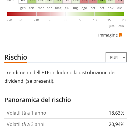
gen
feb
mar
apr
mag
giu
lug
ago
set
ott
nov
dic
-20
-15
-10
-5
0
5
10
15
20
justETF.com
Immagine
Rischio
I rendimenti dell'ETF includono la distribuzione dei
dividendi (se presenti).
Panoramica del rischio
Volatilità a 1 anno
18,63%
Volatilità a 3 anni
20,94%