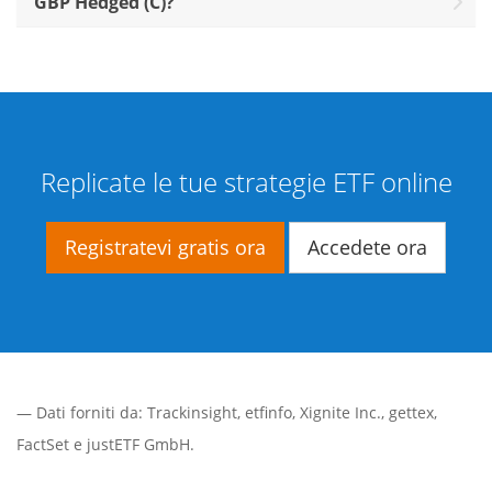
GBP Hedged (C)?
Replicate le tue strategie ETF online
Registratevi gratis ora
Accedete ora
— Dati forniti da:
Trackinsight
,
etfinfo
,
Xignite Inc.
,
gettex
,
FactSet
e justETF GmbH.