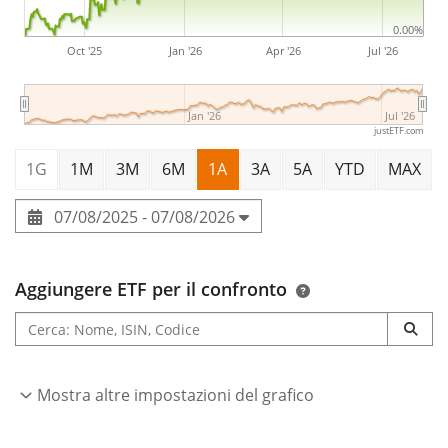
0.00%
Oct '25
Jan '26
Apr '26
Jul '26
Jan '26
Jul '26
justETF.com
1G
1M
3M
6M
1A
3A
5A
YTD
MAX
07/08/2025 - 07/08/2026
Aggiungere ETF per il confronto
Mostra altre impostazioni del grafico