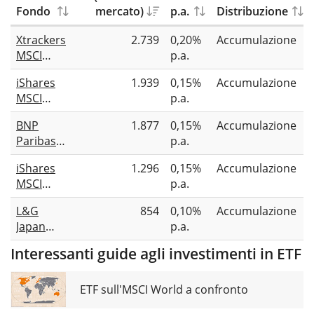
Fondo
mercato)
p.a.
Distribuzione
Xtrackers
2.739
0,20%
Accumulazione
MSCI
p.a.
Japan
iShares
1.939
0,15%
Accumulazione
ESG
MSCI
p.a.
UCITS ETF
Japan
1C
BNP
1.877
0,15%
Accumulazione
Screened
Paribas
p.a.
UCITS ETF
Easy MSCI
USD (Acc)
iShares
1.296
0,15%
Accumulazione
Japan Min
MSCI
p.a.
TE UCITS
Japan CTB
ETF
L&G
854
0,10%
Accumulazione
Enhanced
Japan
p.a.
ESG
Equity
UCITS ETF
Interessanti guide agli investimenti in ETF
UCITS ETF
USD (Acc)
ETF sull'MSCI World a confronto