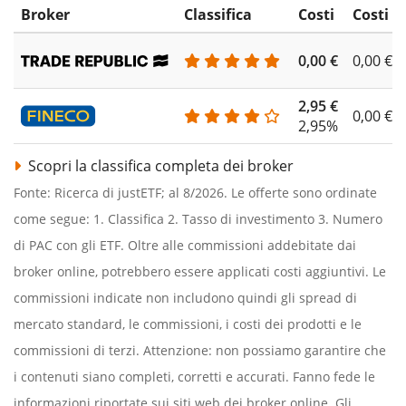
Broker
Classifica
Costi
Costi d
0,00 €
0,00 €
2,95 €
0,00 €
2,95%
Scopri la classifica completa dei broker
Fonte: Ricerca di justETF; al 8/2026. Le offerte sono ordinate
come segue: 1. Classifica 2. Tasso di investimento 3. Numero
di PAC con gli ETF. Oltre alle commissioni addebitate dai
broker online, potrebbero essere applicati costi aggiuntivi. Le
commissioni indicate non includono quindi gli spread di
mercato standard, le commissioni, i costi dei prodotti e le
commissioni di terzi. Attenzione: non possiamo garantire che
i contenuti siano completi, corretti e accurati. Fanno fede le
informazioni riportate sui siti web dei broker online. Gli