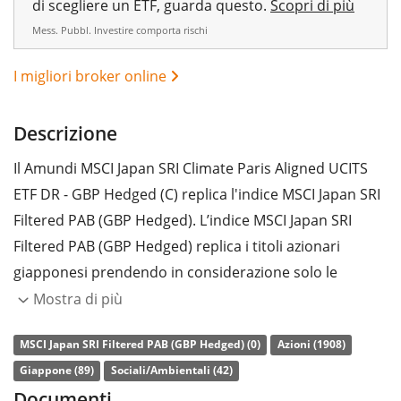
di scegliere un ETF, guarda questo.
Scopri di più
Mess. Pubbl. Investire comporta rischi
I migliori broker online
Descrizione
Il Amundi MSCI Japan SRI Climate Paris Aligned UCITS
ETF DR - GBP Hedged (C) replica l'indice MSCI Japan SRI
Filtered PAB (GBP Hedged). L’indice MSCI Japan SRI
Filtered PAB (GBP Hedged) replica i titoli azionari
giapponesi prendendo in considerazione solo le
società con un elevato rating ambientale, sociale e
Mostra di più
governativo (ESG) rispetto ai loro competitor settoriali,
MSCI Japan SRI Filtered PAB (GBP Hedged) (0)
Azioni (1908)
al fine di assicurare l'inclusione delle migliori società
Giappone (89)
Sociali/Ambientali (42)
dal punto di vista ESG. Aziende che generano una parte
Documenti