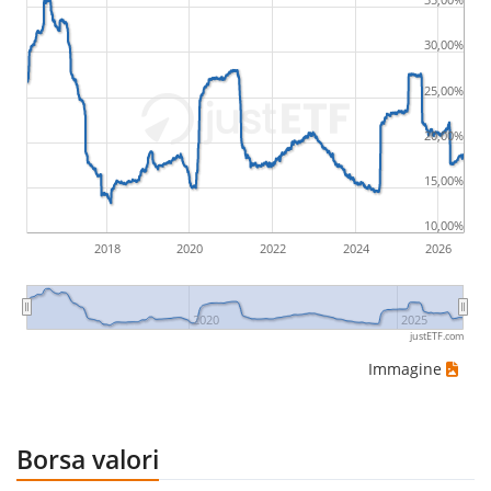
30,00%
25,00%
20,00%
15,00%
10,00%
2018
2020
2022
2024
2026
2020
2025
justETF.com
Immagine
Borsa valori