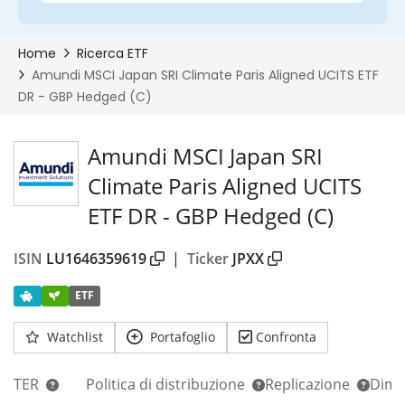
Amundi MSCI Japan SRI
Climate Paris Aligned UCITS
ETF DR - GBP Hedged (C)
ISIN
LU1646359619
|
Ticker
JPXX
ETF
Watchlist
Portafoglio
Confronta
TER
Politica di distribuzione
Replicazione
Dim.