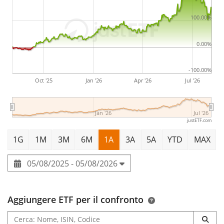
schermo piatto e dispositivi di incisione/lavaggio al
100.00%
plasma. Il segmento Altri comprende attività di
logistica, gestione delle strutture e assicurazione.
0.00%
L'azienda è stata fondata l'11 novembre 1963 e ha sede
a Tokyo, in Giappone.
-100.00%
Oct '25
Jan '26
Apr '26
Jul '26
Jan '26
Jul '26
justETF.com
1G
1M
3M
6M
1A
3A
5A
YTD
MAX
05/08/2025 - 05/08/2026
Aggiungere ETF per il confronto