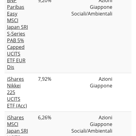
BNP
9,20%
Azioni
Paribas
Giappone
Easy
Sociali/Ambientali
MSCI
Japan SRI
S-Series
PAB 5%
Capped
UCITS
ETF EUR
Dis
iShares
7,92%
Azioni
Nikkei
Giappone
225
UCITS
ETF (Acc)
iShares
6,26%
Azioni
MSCI
Giappone
Japan SRI
Sociali/Ambientali