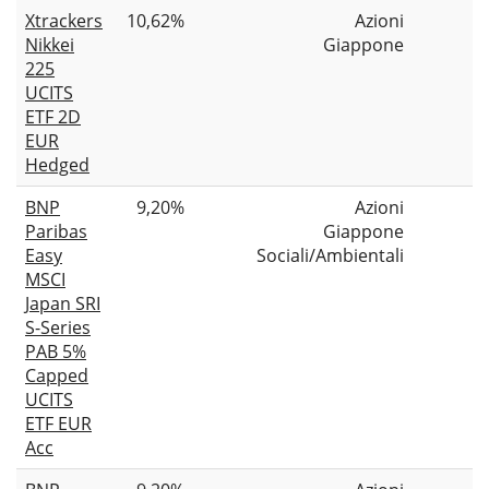
Xtrackers
10,62%
Azioni
Nikkei
Giappone
225
UCITS
ETF 2D
EUR
Hedged
BNP
9,20%
Azioni
Paribas
Giappone
Easy
Sociali/Ambientali
MSCI
Japan SRI
S-Series
PAB 5%
Capped
UCITS
ETF EUR
Acc