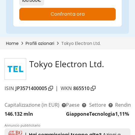
Tokyo Electron Ltd.
ISIN
JP3571400005
|
WKN
865510
Capitalizzazione
(in EUR)
Paese
Settore
Rendime
146.132 mln
Giappone
Tecnologia
1,11%
Annuncio pubblicitario