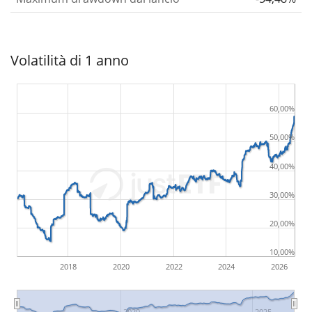
Volatilità di 1 anno
60,00%
50,00%
40,00%
30,00%
20,00%
10,00%
2018
2020
2022
2024
2026
2020
2025