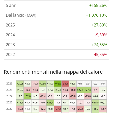
5 anni
+158,26%
Dal lancio (MAX)
+1.376,10%
2025
+27,80%
2024
-9,59%
2023
+74,65%
2022
-45,85%
Rendimenti mensili nella mappa del calore
2026
+20,8
+5,5
-10,1
+22,6
+11,0
+46,0
-31,1
+8,9
0,0
0,0
0,0
0,0
2025
+12,9
-14,0
-12,4
+5,7
+7,4
+16,1
-13,4
-16,0
+27,5
+27,8
-9,1
+5,7
2024
+7,5
+32,0
+4,5
-12,4
-5,8
+3,6
-6,2
-15,8
-1,3
-13,0
+6,6
-1,5
2023
+16,2
+1,7
+1,9
-6,0
+26,4
-1,5
+5,1
+1,1
-7,2
-4,1
+20,0
+9,2
2022
-15,2
+1,1
+4,7
-12,3
+6,8
-27,3
+8,7
-7,3
-20,4
+6,8
+18,3
-12,7