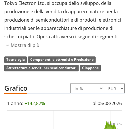
Tokyo Electron Ltd. si occupa dello sviluppo, della
produzione e della vendita di apparecchiature per la
produzione di semiconduttori e di prodotti elettronici
industriali per le apparecchiature di produzione di
schermi piatti. Opera attraverso i seguenti segmenti:
Apparecchiature per la produzione di semiconduttori
Mostra di più
(SPE), Apparecchiature per la produzione di schermi
Tecnologia
Componenti elettronici e Produzione
piatti (FPD) e Altri. Il segmento SPE si occupa dello
Attrezzature e servizi per semiconduttori
Giappone
sviluppo, della produzione, dell'assistenza e della
distribuzione di rivestimenti/sviluppatori, sistemi di
incisione al plasma, sistemi di trattamento termico,
Grafico
sistemi di deposizione di wafer singoli, sistemi di
pulizia, wafer probers e altre attrezzature per la
1 anno:
+142,82%
al 05/08/2026
produzione di semiconduttori. Il segmento
Apparecchiature per la produzione di FPD produce
200.00%
coater/sviluppatori per la produzione di display a