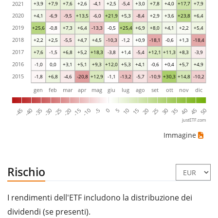
2021
+3,9
+7,9
+7,6
+2,6
-4,1
+2,5
-5,4
+3,0
+7,8
+4,0
+17,7
+7,9
2020
+4,1
-6,9
-9,5
+13,5
-6,0
+21,9
+5,3
-8,4
+2,9
+3,6
+23,8
+6,4
2019
+25,6
-0,8
+7,3
+6,4
-13,3
-0,5
+25,4
+6,9
+8,0
+4,1
+2,2
+5,4
2018
+2,2
+2,5
-5,5
+4,7
+4,5
-10,3
-1,2
+0,9
-18,1
-0,6
+1,3
-18,4
2017
+7,6
-1,5
+6,8
+5,2
+18,3
-3,8
+1,4
-5,4
+12,1
+11,3
+8,3
-3,9
2016
-1,0
0,0
+3,1
+5,1
+9,3
+12,0
+5,3
+4,1
-0,6
+0,4
+5,7
+4,9
2015
-1,8
+6,8
-4,6
-20,8
+12,9
-1,1
-13,2
-5,7
-10,9
+30,3
+14,8
-10,2
gen
feb
mar
apr
mag
giu
lug
ago
set
ott
nov
dic
-40
-15
10
35
-30
-5
20
45
-45
-20
5
30
-35
-10
15
40
-25
0
25
50
justETF.com
Immagine
Rischio
I rendimenti dell'ETF includono la distribuzione dei
dividendi (se presenti).