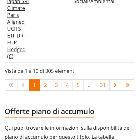
Japan SRI
Sociali/Ambientali
Climate
Paris
Aligned
UCITS
ETF DR -
EUR
Hedged
(C)
Vista da 1 a 10 di 305 elementi
1
2
3
4
5
…
31
Offerte piano di accumulo
Qui puoi trovare le informazioni sulla disponibilità del
piano di accumulo per questo titolo. La tabella