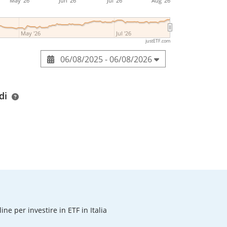
May '26
Jun '26
Jul '26
Aug '26
May '26
Jul '26
justETF.com
06/08/2025 - 06/08/2026
di
line per investire in ETF in Italia