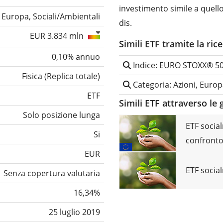
investimento simile a quel
, Europa, Sociali/Ambientali
dis.
EUR 3.834 mln
Simili ETF tramite la ric
0,10% annuo
Indice: EURO STOXX® 5
Fisica
(
Replica totale
)
Categoria: Azioni, Europ
ETF
Simili ETF attraverso le 
Solo posizione lunga
ETF socia
Si
confront
EUR
ETF socia
Senza copertura valutaria
16,34%
25 luglio 2019