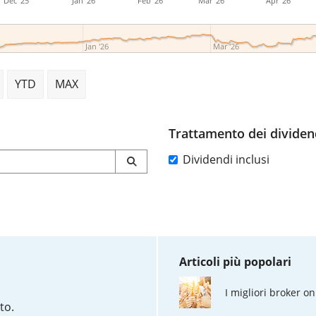
Dec '25
Jan '26
Feb '26
Mar '26
Apr '26
Jan '26
Mar '26
YTD
MAX
Trattamento dei dividen
Dividendi inclusi
Articoli più popolari
I migliori broker on
to.