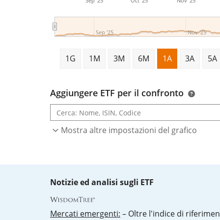
Sep '25
Oct '25
Nov '25
Sep '25
Nov '25
1G
1M
3M
6M
1A
3A
5A
Aggiungere ETF per il confronto
Mostra altre impostazioni del grafico
Notizie ed analisi sugli ETF
Mercati emergenti:
– Oltre l'indice di riferimen