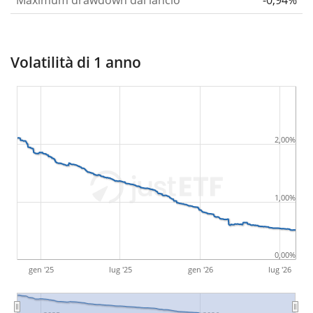
Maximum drawdown dal lancio
-0,94%
Volatilità di 1 anno
2,00%
1,00%
0,00%
gen '25
lug '25
gen '26
lug '26