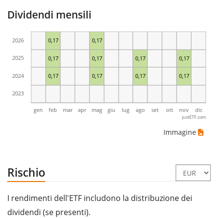
Dividendi mensili
2026
0,17
0,17
2025
0,17
0,17
0,17
0,17
2024
0,17
0,17
0,17
0,17
2023
gen
feb
mar
apr
mag
giu
lug
ago
set
ott
nov
dic
justETF.com
Immagine
Rischio
I rendimenti dell'ETF includono la distribuzione dei
dividendi (se presenti).