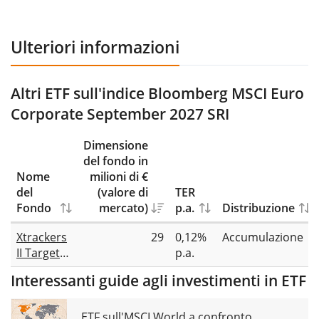
Ulteriori informazioni
Altri ETF sull'indice Bloomberg MSCI Euro
Corporate September 2027 SRI
Dimensione
del fondo in
Nome
milioni di €
del
(valore di
TER
Fondo
mercato)
p.a.
Distribuzione
Xtrackers
29
0,12%
Accumulazione
II Target
p.a.
Maturity
Interessanti guide agli investimenti in ETF
Sept 2027
EUR
Corporate
ETF sull'MSCI World a confronto