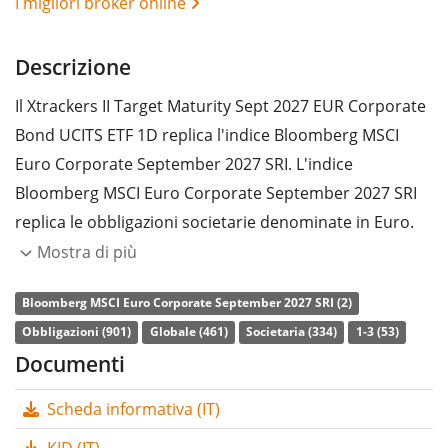
I migliori broker online
Descrizione
Il Xtrackers II Target Maturity Sept 2027 EUR Corporate
Bond UCITS ETF 1D replica l'indice Bloomberg MSCI
Euro Corporate September 2027 SRI. L'indice
Bloomberg MSCI Euro Corporate September 2027 SRI
replica le obbligazioni societarie denominate in Euro.
L'indice non ha una maturity costante (come avviene
Mostra di più
nella maggior parte degli altri indici obbligazionari). Al
Bloomberg MSCI Euro Corporate September 2027 SRI (2)
contrario, l'indice include solo le obbligazioni che
Obbligazioni (901)
Globale (461)
Societaria (334)
1-3 (53)
scadono tra l'ottobre 2026 e il settembre 2027 (l'ETF
Documenti
sarà poi chiuso). L'indice è composto da obbligazioni
societarie ESG (environmental, social and governance).
Scheda informativa (IT)
Rating: Investment Grade.