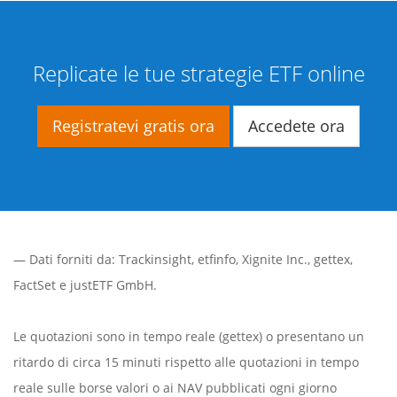
Replicate le tue strategie ETF online
Registratevi gratis ora
Accedete ora
— Dati forniti da:
Trackinsight
,
etfinfo
,
Xignite Inc.
,
gettex
,
FactSet
e justETF GmbH.
Le quotazioni sono in tempo reale (gettex) o presentano un
ritardo di circa 15 minuti rispetto alle quotazioni in tempo
reale sulle borse valori o ai NAV pubblicati ogni giorno