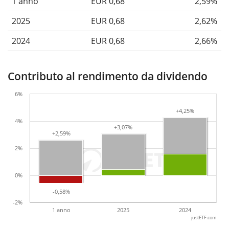
1 anno
EUR 0,68
2,59%
2025
EUR 0,68
2,62%
2024
EUR 0,68
2,66%
Contributo al rendimento da dividendo
6%
+4,25%
+4,25%
4%
+3,07%
+3,07%
+2,59%
+2,59%
2%
0%
-0,58%
-0,58%
-2%
1 anno
2025
2024
justETF.com