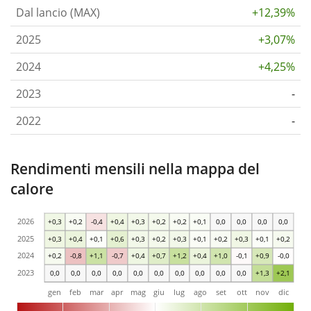
Dal lancio (MAX)
+12,39%
2025
+3,07%
2024
+4,25%
2023
-
2022
-
Rendimenti mensili nella mappa del
calore
2026
+0,3
+0,2
-0,4
+0,4
+0,3
+0,2
+0,2
+0,1
0,0
0,0
0,0
0,0
2025
+0,3
+0,4
+0,1
+0,6
+0,3
+0,2
+0,3
+0,1
+0,2
+0,3
+0,1
+0,2
2024
+0,2
-0,8
+1,1
-0,7
+0,4
+0,7
+1,2
+0,4
+1,0
-0,1
+0,9
-0,0
2023
0,0
0,0
0,0
0,0
0,0
0,0
0,0
0,0
0,0
0,0
+1,3
+2,1
gen
feb
mar
apr
mag
giu
lug
ago
set
ott
nov
dic