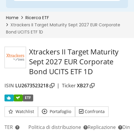
Xtrackers II Target Maturity
Sept 2027 EUR Corporate
Bond UCITS ETF 1D
ISIN
LU2673523218
|
Ticker
XB27
ETF
Watchlist
Portafoglio
Confronta
TER
Politica di distribuzione
Replicazione
Dim.