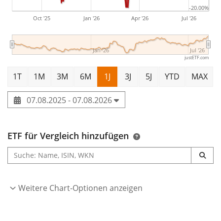
Quelle: AfU Research GmbH
-20.00%
Oct '25
Jan '26
Apr '26
Jul '26
Jan '26
Jul '26
justETF.com
1T
1M
3M
6M
1J
3J
5J
YTD
MAX
07.08.2025 - 07.08.2026
ETF für Vergleich hinzufügen
Weitere Chart-Optionen anzeigen