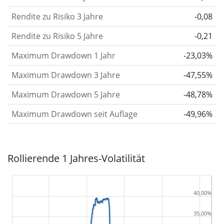
findest du in unserem Artikel:
Volatilität als
Rendite zu Risiko 3 Jahre
-0,08
Risikomaß
.
Rendite zu Risiko 5 Jahre
-0,21
Rendite pro Risiko
für Zeiträume von 1, 3 und 5
Maximum Drawdown 1 Jahr
-23,03%
Jahren. Diese Kennzahl ist definiert als die
annualisierte (d. h. auf einen Einjahreszeitraum
Maximum Drawdown 3 Jahre
-47,55%
umgerechnete) historische Rendite geteilt durch die
Maximum Drawdown 5 Jahre
-48,78%
historische annualisierte Volatilität.
Rendite pro
Maximum Drawdown seit Auflage
-49,96%
Risiko setzt die historische Rendite eines
Wertpapiers ins Verhältnis zu seinem
historischen Risiko
und gibt dir einen Hinweis auf
Rollierende 1 Jahres-Volatilität
das Ausmaß der Kursschwankungen, die man in
Kauf nehmen musste, um von der Rendite des
Wertpapiers zu profitieren. Wir berechnen diese
40,00%
Kennzahl für Zeiträume von 1, 3 und 5 Jahren, um
35,00%
die Entwicklung im Laufe der Zeit darzustellen.