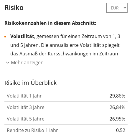
Risiko
Risikokennzahlen in diesem Abschnitt:
Volatilität
, gemessen für einen Zeitraum von 1, 3
und 5 Jahren. Die annualisierte Volatilität spiegelt
das Ausmaß der Kursschwankungen im Zeitraum
eines Jahres wider.
Je höher die Volatilität, desto
Mehr anzeigen
stärker hat sich der Kurs des Wertpapiers (der
Aktie, des ETF, usw.) in der Vergangenheit
Risiko im Überblick
verändert.
Wertpapiere mit höherer Volatilität
Volatilität 1 Jahr
29,86%
gelten im Allgemeinen als risikoreicher. Wir
berechnen die Volatilität auf Basis der Daten der
Volatilität 3 Jahre
26,84%
letzten 1, 3 und 5 Jahre, damit du sehen kannst, ob
Volatilität 5 Jahre
26,95%
die Kursschwankungen im Laufe der Zeit stärker
Rendite zu Risiko 1 Jahr
0,52
oder schwächer wurden. Weitere Informationen