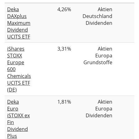
Deka
4,26%
Aktien
DAXplus
Deutschland
Maximum
Dividenden
Dividend
UCITS ETF
iShares
3,31%
Aktien
STOXX
Europa
Europe
Grundstoffe
600
Chemicals
UCITS ETF
(DE)
Deka
1,81%
Aktien
Euro
Europa
iSTOXX ex
Dividenden
Fin
Dividend
Plus