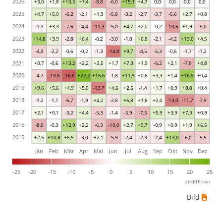
2026
+3,0
+1,8
+10,5
+7,4
-8,8
-6,0
+15,1
+4,7
0,0
0,0
0,0
0,0
2025
+4,7
+5,0
-6,2
-2,1
+1,9
-5,8
-3,2
-2,7
-3,7
-5,6
+2,7
+0,8
2024
-1,3
+3,3
-7,6
-4,4
-11,3
-5,0
+4,7
+2,0
-0,2
-10,6
+1,9
-5,0
2023
+14,8
+3,9
-2,8
+6,4
-0,2
-3,0
-1,0
+6,0
-2,1
-4,2
+13,0
+4,5
2022
-4,9
-2,2
-0,6
-0,2
-1,3
-14,0
+9,7
-4,5
-5,3
-0,6
-1,7
-1,2
2021
+0,7
-0,6
+13,2
+2,2
+3,5
+1,7
+7,3
+1,9
-6,2
+2,1
-7,8
+4,8
2020
-4,2
-13,6
-16,8
+22,2
+15,6
-1,8
+11,9
+0,6
+3,3
+1,4
+16,9
+0,4
2019
+9,6
+5,6
+4,9
+5,0
-13,7
+4,6
+2,5
-1,4
+1,7
+0,9
+8,0
+0,4
2018
-1,2
-1,1
-6,7
-1,9
+4,2
-2,8
+6,8
+1,8
+2,0
-13,0
-11,7
-7,9
2017
+2,1
+0,1
-3,2
+4,4
-5,3
-1,4
-5,9
-7,5
+5,9
+3,9
+7,3
+0,9
2016
-8,0
-0,3
+12,9
+2,2
-6,3
-10,0
+2,7
+9,7
-0,9
+0,9
+1,9
+6,5
2015
+2,5
+10,8
+6,5
-3,0
+2,1
-5,9
-2,4
-2,3
-2,4
+13,0
-6,0
-5,5
Jän
Feb
Mär
Apr
Mai
Jun
Jul
Aug
Sep
Okt
Nov
Dez
-25
-20
-15
-10
-5
0
5
10
15
20
25
justETF.com
Bild