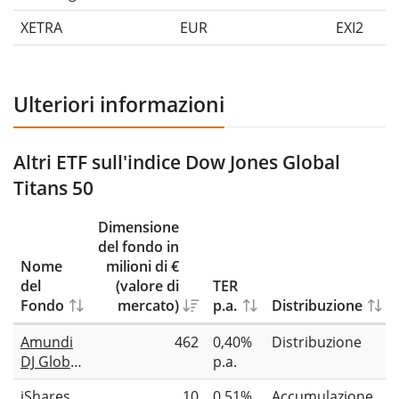
XETRA
EUR
EXI2
Ulteriori informazioni
Altri ETF sull'indice Dow Jones Global
Titans 50
Dimensione
del fondo in
Nome
milioni di €
del
(valore di
TER
Fondo
mercato)
p.a.
Distribuzione
Amundi
462
0,40%
Distribuzione
DJ Global
p.a.
Titans 50
iShares
10
0,51%
Accumulazione