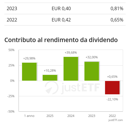
2023
EUR 0,40
0,81%
2022
EUR 0,42
0,65%
Contributo al rendimento da dividendo
50%
+39,68%
+39,68%
+32,00%
+32,00%
+29,98%
+29,98%
25%
+10,28%
+10,28%
+0,65%
+0,65%
0%
-25%
-22,10%
-22,10%
-50%
1 anno
2025
2024
2023
2022
justETF.com