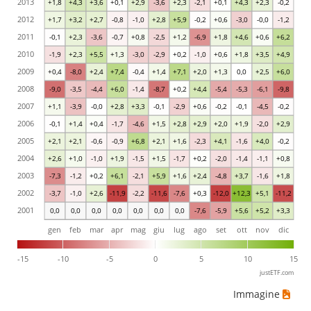
2013
+1,8
+4,3
+3,6
+0,1
+2,9
-3,6
+2,3
-2,1
+0,1
+4,3
+2,3
-0,2
2012
+1,7
+3,2
+2,7
-0,8
-1,0
+2,8
+5,9
-0,2
+0,6
-3,0
-0,0
-1,2
2011
-0,1
+2,3
-3,6
-0,7
+0,8
-2,5
+1,2
-6,9
+1,8
+4,6
+0,6
+6,2
2010
-1,9
+2,3
+5,5
+1,3
-3,0
-2,9
+0,2
-1,0
+0,6
+1,8
+3,5
+4,9
2009
+0,4
-8,0
+2,4
+7,4
-0,4
+1,4
+7,1
+2,0
+1,3
0,0
+2,5
+6,0
2008
-9,0
-3,5
-4,4
+6,0
-1,4
-8,7
+0,2
+4,4
-5,4
-5,3
-6,1
-9,8
2007
+1,1
-3,9
-0,0
+2,8
+3,3
-0,1
-2,9
+0,6
-0,2
-0,1
-4,5
-0,2
2006
-0,1
+1,4
+0,4
-1,7
-4,6
+1,5
+2,8
+2,9
+2,0
+1,9
-2,0
+2,9
2005
+2,1
+2,1
-0,6
-0,9
+6,8
+2,1
+1,6
-2,3
+4,1
-1,6
+4,0
-0,2
2004
+2,6
+1,0
-1,0
+1,9
-1,5
+1,5
-1,7
+0,2
-2,0
-1,4
-1,1
+0,8
2003
-7,3
-1,2
+0,2
+6,1
-2,1
+5,9
+1,6
+2,4
-4,8
+3,7
-1,6
+1,8
2002
-3,7
-1,0
+2,6
-11,9
-2,2
-11,6
-7,6
+0,3
-12,0
+12,3
+5,1
-11,2
2001
0,0
0,0
0,0
0,0
0,0
0,0
0,0
-7,6
-5,9
+5,6
+5,2
+3,3
gen
feb
mar
apr
mag
giu
lug
ago
set
ott
nov
dic
-15
-10
-5
0
5
10
15
justETF.com
Immagine