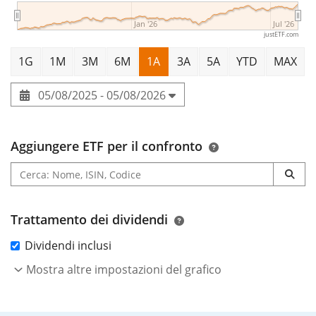
Jan '26
Jul '26
justETF.com
00%
1G
1M
3M
6M
1A
3A
5A
YTD
MAX
05/08/2025 - 05/08/2026
Aggiungere ETF per il confronto
Trattamento dei dividendi
Dividendi inclusi
Mostra altre impostazioni del grafico