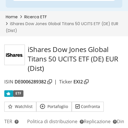
iShares Dow Jones Global
Titans 50 UCITS ETF (DE) EUR
(Dist)
ISIN
DE0006289382
|
Ticker
EXI2
ETF
Watchlist
Portafoglio
Confronta
TER
Politica di distribuzione
Replicazione
Dim.