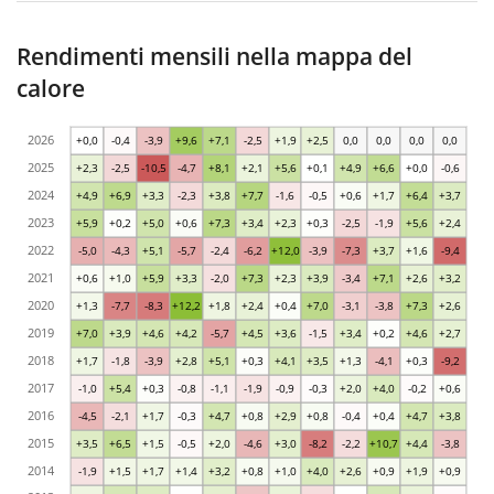
Rendimenti mensili nella mappa del
calore
2026
+0,0
-0,4
-3,9
+9,6
+7,1
-2,5
+1,9
+2,5
0,0
0,0
0,0
0,0
2025
+2,3
-2,5
-10,5
-4,7
+8,1
+2,1
+5,6
+0,1
+4,9
+6,6
+0,0
-0,6
2024
+4,9
+6,9
+3,3
-2,3
+3,8
+7,7
-1,6
-0,5
+0,6
+1,7
+6,4
+3,7
2023
+5,9
+0,2
+5,0
+0,6
+7,3
+3,4
+2,3
+0,3
-2,5
-1,9
+5,6
+2,4
2022
-5,0
-4,3
+5,1
-5,7
-2,4
-6,2
+12,0
-3,9
-7,3
+3,7
+1,6
-9,4
2021
+0,6
+1,0
+5,9
+3,3
-2,0
+7,3
+2,3
+3,9
-3,4
+7,1
+2,6
+3,2
2020
+1,3
-7,7
-8,3
+12,2
+1,8
+2,4
+0,4
+7,0
-3,1
-3,8
+7,3
+2,6
2019
+7,0
+3,9
+4,6
+4,2
-5,7
+4,5
+3,6
-1,5
+3,4
+0,2
+4,6
+2,7
2018
+1,7
-1,8
-3,9
+2,8
+5,1
+0,3
+4,1
+3,5
+1,3
-4,1
+0,3
-9,2
2017
-1,0
+5,4
+0,3
-0,8
-1,1
-1,9
-0,9
-0,3
+2,0
+4,0
-0,2
+0,6
2016
-4,5
-2,1
+1,7
-0,3
+4,7
+0,8
+2,9
+0,8
-0,4
+0,4
+4,7
+3,8
2015
+3,5
+6,5
+1,5
-0,5
+2,0
-4,6
+3,0
-8,2
-2,2
+10,7
+4,4
-3,8
2014
-1,9
+1,5
+1,7
+1,4
+3,2
+0,8
+1,0
+4,0
+2,6
+0,9
+1,9
+0,9