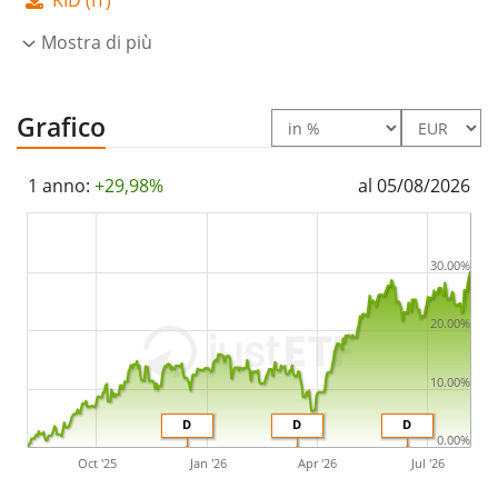
KID (IT)
distribuiti
agli investitori (Almeno annualmente).
Mostra di più
L’ETF iShares Dow Jones Global Titans 50 UCITS ETF (DE)
EUR (Dist) è un ETF di dimensioni molto grandi con un
Grafico
patrimonio gestito pari a 2.872 mln di Euro
. L’ETF è
stato lanciato il 14 agosto 2001
ed ha
domicilio
1 anno:
+29,98%
al 05/08/2026
fiscale in Germania
.
30.00%
20.00%
10.00%
D
D
D
0.00%
Oct '25
Jan '26
Apr '26
Jul '26