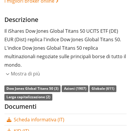
I migliori broker online
Descrizione
Il iShares Dow Jones Global Titans 50 UCITS ETF (DE)
EUR (Dist) replica l'indice Dow Jones Global Titans 50.
L'indice Dow Jones Global Titans 50 replica
multinazionali negoziate sulle principali borse di tutto il
mondo.
Mostra di più
L’indice di
spesa complessiva
(TER) dell'ETF è pari allo
0,51% annuo
. Il iShares Dow Jones Global Titans 50
Dow Jones Global Titans 50 (3)
Azioni (1907)
Globale (611)
UCITS ETF (DE) EUR (Dist) è l’ETF più grande che replica
Larga capitalizzazione (2)
l'indice Dow Jones Global Titans 50. L’ETF replica la
Documenti
performance dell’indice sottostante con
replica a
Scheda informativa (IT)
campionamento
(acquistando solo i componenti più
importanti dello stesso). I dividendi dell'ETF sono