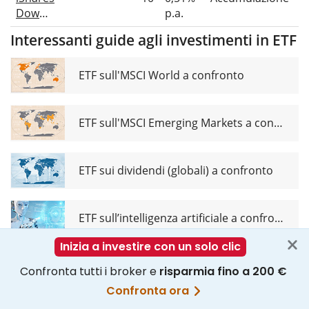
UCITS
Dow
p.a.
ETF Dist
Jones
Interessanti guide agli investimenti in ETF
Global
Titans 50
UCITS
ETF sull'MSCI World a confronto
ETF (DE)
EUR (Acc)
ETF sull'MSCI Emerging Markets a confronto
ETF sui dividendi (globali) a confronto
ETF sull’intelligenza artificiale a confronto
ETC sull’oro a confronto