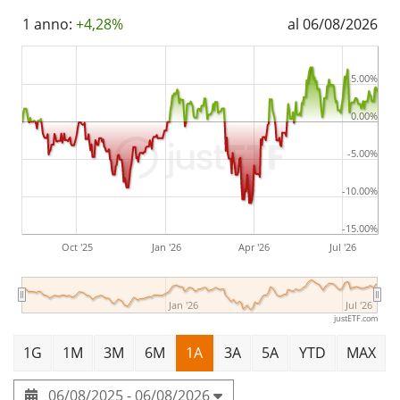
aprile 2014
ed ha
domicilio fiscale in Germania
.
1 anno:
+4,28%
al 06/08/2026
5.00%
0.00%
-5.00%
-10.00%
-15.00%
Oct '25
Jan '26
Apr '26
Jul '26
Jan '26
Jul '26
justETF.com
1G
1M
3M
6M
1A
3A
5A
YTD
MAX
06/08/2025 - 06/08/2026