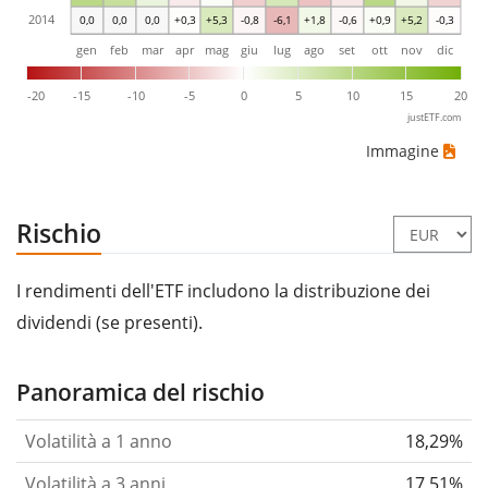
2014
0,0
0,0
0,0
+0,3
+5,3
-0,8
-6,1
+1,8
-0,6
+0,9
+5,2
-0,3
gen
feb
mar
apr
mag
giu
lug
ago
set
ott
nov
dic
-20
-15
-10
-5
0
5
10
15
20
justETF.com
Immagine
Rischio
I rendimenti dell'ETF includono la distribuzione dei
dividendi (se presenti).
Panoramica del rischio
Volatilità a 1 anno
18,29%
Volatilità a 3 anni
17,51%