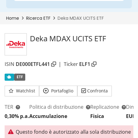
Deka MDAX UCITS ETF
ISIN
DE000ETFL441
|
Ticker
ELF1
ETF
Watchlist
Portafoglio
Confronta
TER
Politica di distribuzione
Replicazione
Dim.
0,30% p.a.
Accumulazione
Fisica
EUR 
Questo fondo è autorizzato alla sola distribuzione