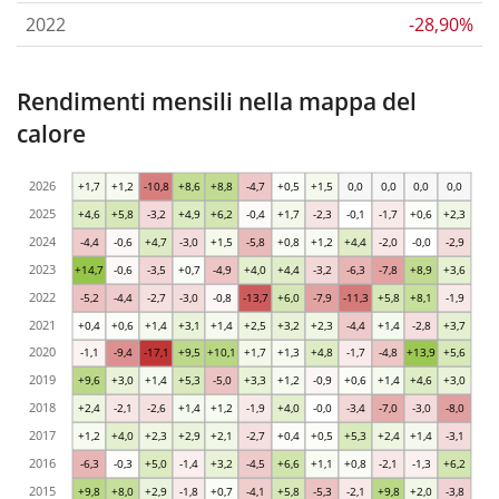
2022
-28,90%
Rendimenti mensili nella mappa del
calore
2026
+1,7
+1,2
-10,8
+8,6
+8,8
-4,7
+0,5
+1,5
0,0
0,0
0,0
0,0
2025
+4,6
+5,8
-3,2
+4,9
+6,2
-0,4
+1,7
-2,3
-0,1
-1,7
+0,6
+2,3
2024
-4,4
-0,6
+4,7
-3,0
+1,5
-5,8
+0,8
+1,2
+4,4
-2,0
-0,0
-2,9
2023
+14,7
-0,6
-3,5
+0,7
-4,9
+4,0
+4,4
-3,2
-6,3
-7,8
+8,9
+3,6
2022
-5,2
-4,4
-2,7
-3,0
-0,8
-13,7
+6,0
-7,9
-11,3
+5,8
+8,1
-1,9
2021
+0,4
+0,6
+1,4
+3,1
+1,4
+2,5
+3,2
+2,3
-4,4
+1,4
-2,8
+3,7
2020
-1,1
-9,4
-17,1
+9,5
+10,1
+1,7
+1,3
+4,8
-1,7
-4,8
+13,9
+5,6
2019
+9,6
+3,0
+1,4
+5,3
-5,0
+3,3
+1,2
-0,9
+0,6
+1,4
+4,6
+3,0
2018
+2,4
-2,1
-2,6
+1,4
+1,2
-1,9
+4,0
-0,0
-3,4
-7,0
-3,0
-8,0
2017
+1,2
+4,0
+2,3
+2,9
+2,1
-2,7
+0,4
+0,5
+5,3
+2,4
+1,4
-3,1
2016
-6,3
-0,3
+5,0
-1,4
+3,2
-4,5
+6,6
+1,1
+0,8
-2,1
-1,3
+6,2
2015
+9,8
+8,0
+2,9
-1,8
+0,7
-4,1
+5,8
-5,3
-2,1
+9,8
+2,0
-3,8