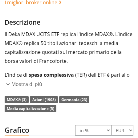
I migliori broker online
Descrizione
Il Deka MDAX UCITS ETF replica l'indice MDAX®. L’indice
MDAX® replica 50 titoli azionari tedeschi a media
capitalizzazione quotati sul mercato primario della
borsa valori di Francoforte.
L’indice di
spesa complessiva
(TER) dell'ETF è pari allo
0,30% annuo
. L’ETF replica la performance dell’indice
Mostra di più
sottostante con
replica fisica totale
(acquistando tutti
MDAX® (3)
Azioni (1908)
Germania (23)
i componenti dello stesso). I dividendi dell'ETF sono
Media capitalizzazione (5)
accumulati
e reinvestiti nell'ETF.
L’ETF Deka MDAX UCITS ETF gestisce un
patrimonio
Grafico
pari a 390 mln di Euro
. L’ETF è
stato lanciato il 11