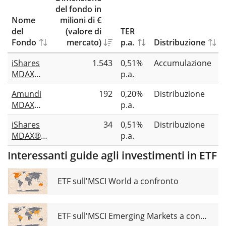
del fondo in
Nome
milioni di €
del
(valore di
TER
Fondo
mercato)
p.a.
Distribuzione
iShares
1.543
0,51%
Accumulazione
MDAX
p.a.
UCITS
Amundi
192
0,20%
Distribuzione
ETF (DE)
MDAX
p.a.
UCITS
iShares
34
0,51%
Distribuzione
ETF Dist
MDAX®
p.a.
UCITS
Interessanti guide agli investimenti in ETF
ETF (DE)
EUR
(Dist)
ETF sull'MSCI World a confronto
ETF sull'MSCI Emerging Markets a confronto