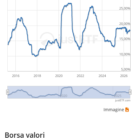
25,00%
20,00%
15,00%
10,00%
5,00%
2016
2018
2020
2022
2024
2026
2020
2025
justETF.com
Immagine
Borsa valori