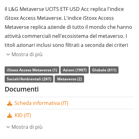
Il L&G Metaverse UCITS ETF USD Acc replica l'indice
iStoxx Access Metaverse. L'indice iStoxx Access
Metaverse replica aziende di tutto il mondo che hanno
attività commerciali nell'ecosistema del metaverso. I
titoli azionari inclusi sono filtrati a seconda dei criteri
ESG (ambientali, sociali e di corporate governance).
Mostra di più
L’indice di
spesa complessiva
(TER) dell'ETF è pari allo
iStoxx Access Metaverse (1)
Azioni (1907)
Globale (611)
0,39% annuo
. Il L&G Metaverse UCITS ETF USD Acc è
Sociali/Ambientali (267)
Metaverso (2)
l’unico ETF che replica l'indice iStoxx Access Metaverse.
Documenti
L’ETF replica la performance dell’indice sottostante con
Scheda informativa (IT)
replica fisica totale
(acquistando tutti i componenti
dello stesso). I dividendi dell'ETF sono
accumulati
e
KID (IT)
reinvestiti nell'ETF.
Mostra di più
L’ETF L&G Metaverse UCITS ETF USD Acc è un ETF di