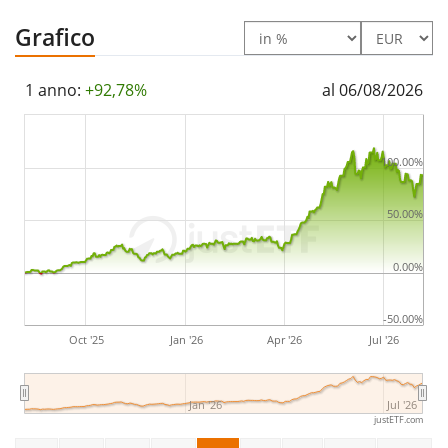
dimensioni molto piccole con un
patrimonio gestito
Grafico
pari a 16 mln di Euro
. L’ETF è
stato lanciato il 1
settembre 2022
ed ha
domicilio fiscale in Irlanda
.
1 anno:
+92,78%
al 06/08/2026
100.00%
50.00%
0.00%
-50.00%
Oct '25
Jan '26
Apr '26
Jul '26
Jan '26
Jul '26
justETF.com