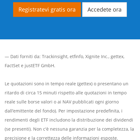
Registratevi gratis ora
Accedete ora
— Dati forniti da:
Trackinsight
,
etfinfo
,
Xignite Inc.
,
gettex
,
FactSet
e justETF GmbH.
Le quotazioni sono in tempo reale (gettex) o presentano un
ritardo di circa 15 minuti rispetto alle quotazioni in tempo
reale sulle borse valori o ai NAV pubblicati ogni giorno
dall’emittente del fondo). Per impostazione predefinita, i
rendimenti degli ETF includono la distribuzione dei dividendi
(se presenti). Non c'è nessuna garanzia per la completezza, la
precisione e la correttezza delle informazioni esposte.