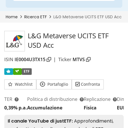
L&G Metaverse UCITS ETF
USD Acc
ISIN
IE0004U3TX15
|
Ticker
MTVS
ETF
Watchlist
Portafoglio
Confronta
TER
Politica di distribuzione
Replicazione
Dim.
0,39% p.a.
Accumulazione
Fisica
EUR 