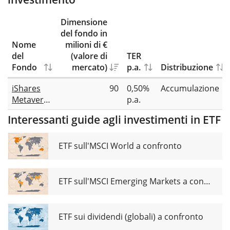
Dimensione
del fondo in
Nome
milioni di €
del
(valore di
TER
Fondo
mercato)
p.a.
Distribuzione
iShares
90
0,50%
Accumulazione
Metaverse
p.a.
UCITS ETF
Interessanti guide agli investimenti in ETF
USD (Acc)
ETF sull'MSCI World a confronto
ETF sull'MSCI Emerging Markets a confronto
ETF sui dividendi (globali) a confronto