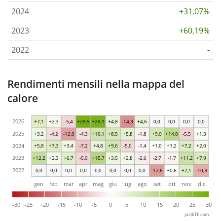
2024
+31,07%
2023
+60,19%
2022
-
Rendimenti mensili nella mappa del
calore
2026
+7,1
+2,3
-5,4
+28,9
+28,1
+4,8
-14,3
+4,6
0,0
0,0
0,0
0,0
2025
+3,2
-4,2
-12,0
-4,3
+10,1
+8,5
+5,8
-1,8
+9,0
+14,0
-5,5
+1,3
2024
+5,8
+7,3
+3,4
-7,2
+4,8
+9,6
-5,0
-1,4
+1,0
+1,2
+7,2
+2,0
2023
+12,2
+2,3
+6,7
-5,0
+15,7
+3,5
+2,8
-2,6
-2,7
-1,7
+11,2
+7,9
2022
0,0
0,0
0,0
0,0
0,0
0,0
0,0
0,0
-12,6
+0,6
+7,1
-10,3
gen
feb
mar
apr
mag
giu
lug
ago
set
ott
nov
dic
-30
-25
-20
-15
-10
-5
0
5
10
15
20
25
30
justETF.com