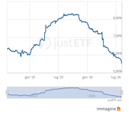
8,00%
7,00%
6,00%
5,00%
gen '25
lug '25
gen '26
lug '26
2025
2026
justETF.com
Immagine