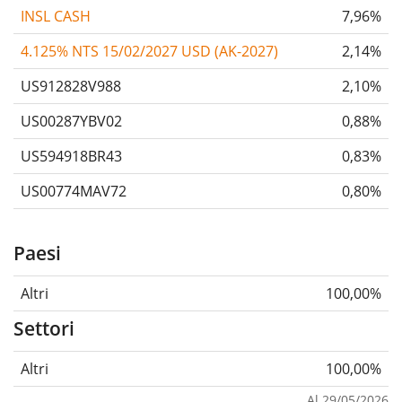
INSL CASH
7,96%
4.125% NTS 15/02/2027 USD (AK-2027)
2,14%
US912828V988
2,10%
US00287YBV02
0,88%
US594918BR43
0,83%
US00774MAV72
0,80%
Paesi
Altri
100,00%
Settori
Altri
100,00%
Al 29/05/2026