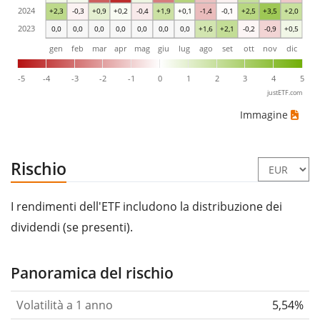
2024
+2,3
-0,3
+0,9
+0,2
-0,4
+1,9
+0,1
-1,4
-0,1
+2,5
+3,5
+2,0
2023
0,0
0,0
0,0
0,0
0,0
0,0
0,0
+1,6
+2,1
-0,2
-0,9
+0,5
gen
feb
mar
apr
mag
giu
lug
ago
set
ott
nov
dic
-5
-4
-3
-2
-1
0
1
2
3
4
5
justETF.com
Immagine
Rischio
I rendimenti dell'ETF includono la distribuzione dei
dividendi (se presenti).
Panoramica del rischio
Volatilità a 1 anno
5,54%