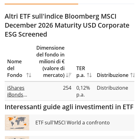
Altri ETF sull'indice Bloomberg MSCI
December 2026 Maturity USD Corporate
ESG Screened
Dimensione
del fondo in
Nome
milioni di €
del
(valore di
TER
Fondo
mercato)
p.a.
Distribuzione
iShares
254
0,12%
Distribuzione
iBonds
p.a.
Dec 2026
Interessanti guide agli investimenti in ETF
Term USD
Corporate
UCITS ETF
ETF sull'MSCI World a confronto
USD (Dist)