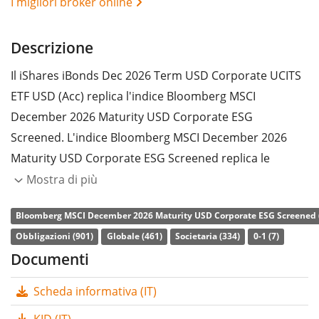
I migliori broker online
Descrizione
Il iShares iBonds Dec 2026 Term USD Corporate UCITS
ETF USD (Acc) replica l'indice Bloomberg MSCI
December 2026 Maturity USD Corporate ESG
Screened. L'indice Bloomberg MSCI December 2026
Maturity USD Corporate ESG Screened replica le
obbligazioni societarie denominate in dollari
Mostra di più
statunitensi. L'indice non ha una maturity costante
Bloomberg MSCI December 2026 Maturity USD Corporate ESG Screened 
(come avviene nella maggior parte degli altri indici
Obbligazioni (901)
Globale (461)
Societaria (334)
0-1 (7)
obbligazionari). Al contrario, l’indice include solo le
Documenti
obbligazioni che scadono in uno specifico anno (in
questo caso il 2026). L'indice è composto da
Scheda informativa (IT)
obbligazioni societarie ESG (environmental, social and