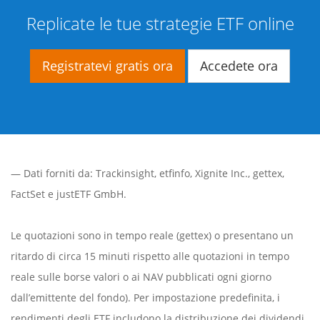
Replicate le tue strategie ETF online
Registratevi gratis ora
Accedete ora
— Dati forniti da:
Trackinsight
,
etfinfo
,
Xignite Inc.
,
gettex
,
FactSet
e justETF GmbH.
Le quotazioni sono in tempo reale (gettex) o presentano un
ritardo di circa 15 minuti rispetto alle quotazioni in tempo
reale sulle borse valori o ai NAV pubblicati ogni giorno
dall’emittente del fondo). Per impostazione predefinita, i
rendimenti degli ETF includono la distribuzione dei dividendi