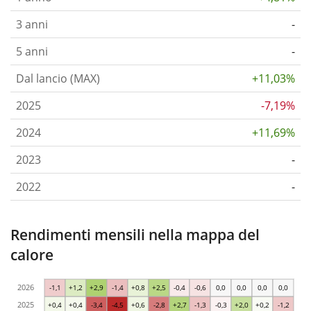
3 anni
-
5 anni
-
Dal lancio (MAX)
+11,03%
2025
-7,19%
2024
+11,69%
2023
-
2022
-
Rendimenti mensili nella mappa del
calore
2026
-1,1
+1,2
+2,9
-1,4
+0,8
+2,5
-0,4
-0,6
0,0
0,0
0,0
0,0
2025
+0,4
+0,4
-3,4
-4,5
+0,6
-2,8
+2,7
-1,3
-0,3
+2,0
+0,2
-1,2