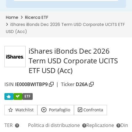
iShares iBonds Dec 2026
Term USD Corporate UCITS
ETF USD (Acc)
ISIN
IE000BWITBP9
|
Ticker
D26A
ETF
Watchlist
Portafoglio
Confronta
TER
Politica di distribuzione
Replicazione
Dim.