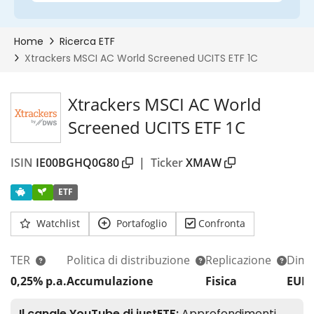
00%
Xtrackers MSCI AC World
Screened UCITS ETF 1C
ISIN
IE00BGHQ0G80
|
Ticker
XMAW
ETF
Watchlist
Portafoglio
Confronta
TER
Politica di distribuzione
Replicazione
Dim.
0,25% p.a.
Accumulazione
Fisica
EUR 