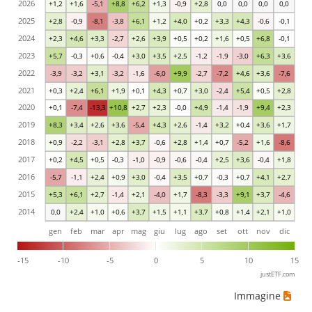
2026
+1,2
+1,6
-5,1
+8,8
+6,2
+1,3
-0,9
+2,8
0,0
0,0
0,0
0,0
2025
+2,8
-0,9
-8,1
-3,8
+6,1
+1,2
+4,0
+0,2
+3,3
+4,3
-0,6
-0,1
2024
+2,3
+4,6
+3,3
-2,7
+2,6
+3,9
+0,5
+0,2
+1,6
+0,5
+6,8
-0,1
2023
+5,7
-0,3
+0,6
-0,4
+3,0
+3,5
+2,5
-1,2
-1,9
-3,0
+6,3
+3,6
2022
-3,9
-3,2
+3,1
-3,2
-1,6
-6,0
+9,9
-2,7
-7,2
+4,6
+3,6
-7,6
2021
+0,3
+2,4
+6,1
+1,9
+0,1
+4,3
+0,7
+3,0
-2,4
+5,4
+0,5
+2,8
2020
+0,1
-7,4
-13,3
+10,8
+2,7
+2,3
-0,0
+4,9
-1,4
-1,9
+9,4
+2,3
2019
+8,3
+3,4
+2,6
+3,6
-5,4
+4,3
+2,6
-1,4
+3,2
+0,4
+3,6
+1,7
2018
+0,9
-2,2
-3,1
+2,8
+3,7
-0,6
+2,8
+1,4
+0,7
-5,2
+1,6
-8,6
2017
+0,2
+4,5
+0,5
-0,3
-1,0
-0,9
-0,6
-0,4
+2,5
+3,6
-0,4
+1,8
2016
-5,7
-1,1
+2,4
+0,9
+3,0
-0,4
+3,5
+0,7
-0,3
+0,7
+4,1
+2,7
2015
+5,3
+6,1
+2,7
-1,4
+2,1
-4,0
+1,7
-8,3
-3,3
+9,1
+3,7
-4,6
2014
0,0
+2,4
+1,0
+0,6
+3,7
+1,5
+1,1
+3,7
+0,8
+1,4
+2,1
+1,0
gen
feb
mar
apr
mag
giu
lug
ago
set
ott
nov
dic
-15
-10
-5
0
5
10
15
justETF.com
Immagine