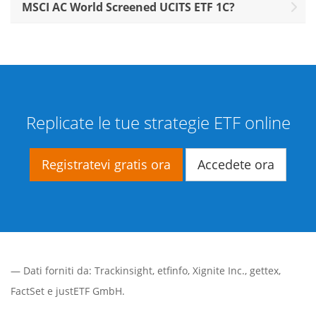
MSCI AC World Screened UCITS ETF 1C?
Replicate le tue strategie ETF online
Registratevi gratis ora
Accedete ora
— Dati forniti da:
Trackinsight
,
etfinfo
,
Xignite Inc.
,
gettex
,
FactSet
e justETF GmbH.