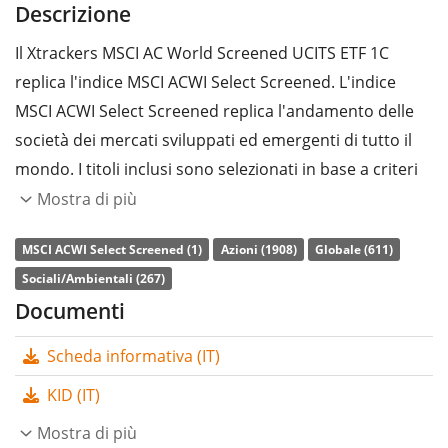
Descrizione
Il Xtrackers MSCI AC World Screened UCITS ETF 1C
replica l'indice MSCI ACWI Select Screened. L'indice
MSCI ACWI Select Screened replica l'andamento delle
società dei mercati sviluppati ed emergenti di tutto il
mondo. I titoli inclusi sono selezionati in base a criteri
ESG (ambientali, sociali e di governance aziendale).
Mostra di più
Settori e società esclusi: armi controverse, tabacco,
MSCI ACWI Select Screened (1)
Azioni (1908)
Globale (611)
carbone termico, sabbie bituminose, mancata
Sociali/Ambientali (267)
adesione al Global Compact delle Nazioni Unite. Inoltre,
Documenti
l'indice punta a una riduzione minima del 30%
dell'intensità delle emissioni di carbonio rispetto al
Scheda informativa (IT)
proprio indice di riferimento (MSCI ACWI).
KID (IT)
L’indice di
spesa complessiva
(TER) dell'ETF è pari allo
Mostra di più
0,25% annuo
. Il Xtrackers MSCI AC World Screened