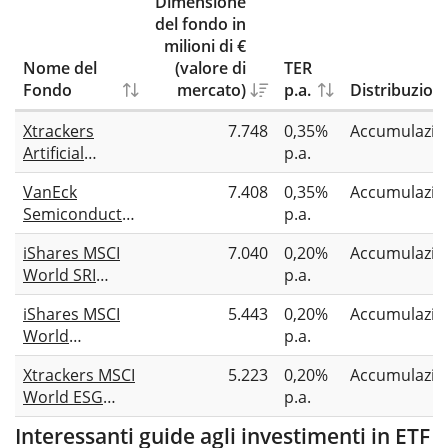
Dimensione
del fondo in
milioni di €
Nome del
(valore di
TER
Fondo
mercato)
p.a.
Distribuzion
Xtrackers
7.748
0,35%
Accumulazio
Artificial
p.a.
Intelligence &
VanEck
7.408
0,35%
Accumulazio
Big Data UCITS
Semiconductor
p.a.
ETF 1C
UCITS ETF
iShares MSCI
7.040
0,20%
Accumulazio
World SRI
p.a.
UCITS ETF EUR
iShares MSCI
5.443
0,20%
Accumulazio
(Acc)
World
p.a.
Screened
Xtrackers MSCI
5.223
0,20%
Accumulazio
UCITS ETF USD
World ESG
p.a.
(Acc)
UCITS ETF 1C
Interessanti guide agli investimenti in ETF