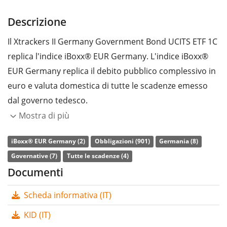
Descrizione
Il Xtrackers II Germany Government Bond UCITS ETF 1C
replica l'indice iBoxx® EUR Germany. L'indice iBoxx®
EUR Germany replica il debito pubblico complessivo in
euro e valuta domestica di tutte le scadenze emesso
dal governo tedesco.
Mostra di più
L’indice di
spesa complessiva
(TER) dell'ETF è pari allo
0,15% annuo
. Il Xtrackers II Germany Government
iBoxx® EUR Germany (2)
Obbligazioni (901)
Germania (8)
Bond UCITS ETF 1C è l’ETF più economico e più grande
Governative (7)
Tutte le scadenze (4)
che replica l'indice iBoxx® EUR Germany. L’ETF replica
Documenti
la performance dell’indice sottostante con
replica a
Scheda informativa (IT)
campionamento
(acquistando solo i componenti più
importanti dello stesso). Il rendimento da interessi
KID (IT)
(cedola) dell'ETF viene
accumulato
e reinvestito