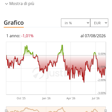
Mostra di più
nell'ETF.
L’ETF Xtrackers II Germany Government Bond UCITS
Grafico
ETF 1C è un ETF di grandi dimensioni con un
patrimonio gestito pari a 836 mln di Euro
. L’ETF è
1 anno:
-1,01%
al 07/08/2026
stato lanciato il 24 agosto 2011
ed ha
domicilio
fiscale in Lussemburgo
.
0.00%
-1.00%
-2.00%
-3.00%
Oct '25
Jan '26
Apr '26
Jul '26