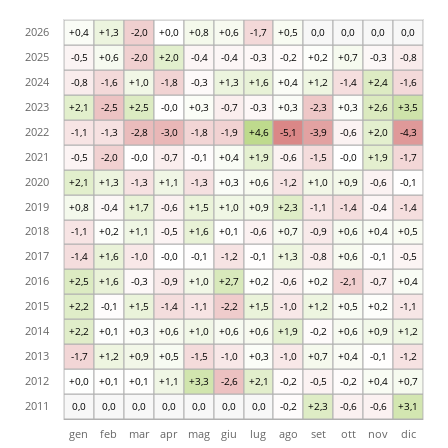
2026
+0,4
+1,3
-2,0
+0,0
+0,8
+0,6
-1,7
+0,5
0,0
0,0
0,0
0,0
2025
-0,5
+0,6
-2,0
+2,0
-0,4
-0,4
-0,3
-0,2
+0,2
+0,7
-0,3
-0,8
2024
-0,8
-1,6
+1,0
-1,8
-0,3
+1,3
+1,6
+0,4
+1,2
-1,4
+2,4
-1,6
2023
+2,1
-2,5
+2,5
-0,0
+0,3
-0,7
-0,3
+0,3
-2,3
+0,3
+2,6
+3,5
2022
-1,1
-1,3
-2,8
-3,0
-1,8
-1,9
+4,6
-5,1
-3,9
-0,6
+2,0
-4,3
2021
-0,5
-2,0
-0,0
-0,7
-0,1
+0,4
+1,9
-0,6
-1,5
-0,0
+1,9
-1,7
2020
+2,1
+1,3
-1,3
+1,1
-1,3
+0,3
+0,6
-1,2
+1,0
+0,9
-0,6
-0,1
2019
+0,8
-0,4
+1,7
-0,6
+1,5
+1,0
+0,9
+2,3
-1,1
-1,4
-0,4
-1,4
2018
-1,1
+0,2
+1,1
-0,5
+1,6
+0,1
-0,6
+0,7
-0,9
+0,6
+0,4
+0,5
2017
-1,4
+1,6
-1,0
-0,0
-0,1
-1,2
-0,1
+1,3
-0,8
+0,6
-0,1
-0,5
2016
+2,5
+1,6
-0,3
-0,9
+1,0
+2,7
+0,2
-0,6
+0,2
-2,1
-0,7
+0,4
2015
+2,2
-0,1
+1,5
-1,4
-1,1
-2,2
+1,5
-1,0
+1,2
+0,5
+0,2
-1,1
2014
+2,2
+0,1
+0,3
+0,6
+1,0
+0,6
+0,6
+1,9
-0,2
+0,6
+0,9
+1,2
2013
-1,7
+1,2
+0,9
+0,5
-1,5
-1,0
+0,3
-1,0
+0,7
+0,4
-0,1
-1,2
2012
+0,0
+0,1
+0,1
+1,1
+3,3
-2,6
+2,1
-0,2
-0,5
-0,2
+0,4
+0,7
2011
0,0
0,0
0,0
0,0
0,0
0,0
0,0
-0,2
+2,3
-0,6
-0,6
+3,1
gen
feb
mar
apr
mag
giu
lug
ago
set
ott
nov
dic