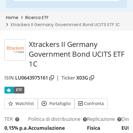
Xtrackers II Germany
Government Bond UCITS ETF
1C
ISIN
LU0643975161
|
Ticker
X03G
ETF
Watchlist
Portafoglio
Confronta
TER
Politica di distribuzione
Replicazione
Dim.
0,15% p.a.
Accumulazione
Fisica
EUR 