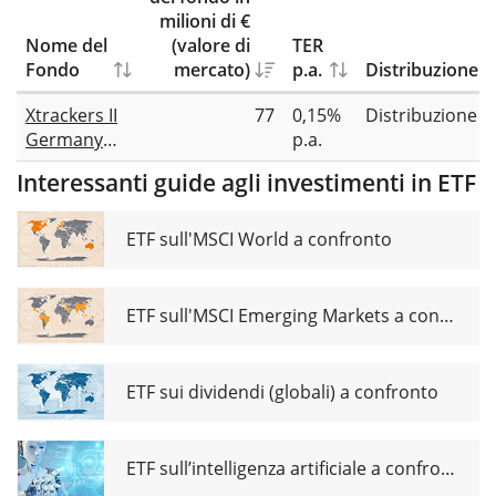
milioni di €
Nome del
(valore di
TER
Fondo
mercato)
p.a.
Distribuzione
Xtrackers II
77
0,15%
Distribuzione
Germany
p.a.
Government
Interessanti guide agli investimenti in ETF
Bond UCITS
ETF 1D
ETF sull'MSCI World a confronto
ETF sull'MSCI Emerging Markets a confronto
ETF sui dividendi (globali) a confronto
ETF sull’intelligenza artificiale a confronto