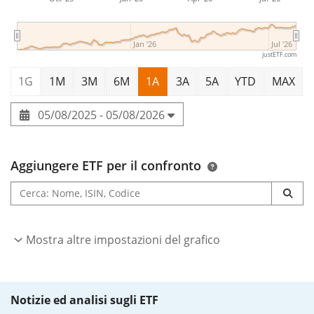
Jan '26
Jul '26
justETF.com
1G
1M
3M
6M
1A
3A
5A
YTD
MAX
05/08/2025 - 05/08/2026
Aggiungere ETF per il confronto
Mostra altre impostazioni del grafico
Notizie ed analisi sugli ETF