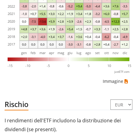
2022
-3,8
-2,0
+1,4
-0,8
-0,6
-5,2
+9,4
-5,0
-4,4
+3,6
+7,6
-3,5
2021
-1,0
+0,7
+5,5
+3,0
+2,2
+1,9
+3,4
+1,8
-3,2
+6,0
-0,8
+5,7
2020
0,0
-7,5
-13,6
+5,9
+2,8
+3,9
-2,6
+2,3
-0,8
-4,5
+12,3
+2,5
2019
+4,8
+3,7
+3,6
+1,9
-2,6
+5,4
+1,5
-0,7
+3,3
-1,1
+2,5
+2,8
2018
+2,0
-3,1
-4,0
+3,4
+3,7
-1,6
+3,6
+0,4
-0,4
-6,2
-0,4
-4,9
2017
0,0
0,0
0,0
0,0
0,0
-3,0
-3,1
-0,8
+2,8
+0,4
-2,7
+1,2
gen
feb
mar
apr
mag
giu
lug
ago
set
ott
nov
dic
-15
-10
-5
0
5
10
15
justETF.com
Immagine
Rischio
I rendimenti dell'ETF includono la distribuzione dei
dividendi (se presenti).