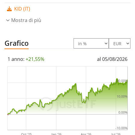
KID (IT)
L’ETF UBS Core MSCI Europe UCITS ETF hCHF acc
gestisce un
Mostra di più
patrimonio pari a 150 mln di Euro
. L’ETF è
stato lanciato il 21 giugno 2017
ed ha
domicilio
fiscale in Lussemburgo
.
Grafico
1 anno:
+21,55%
al 05/08/2026
20.00%
10.00%
0.00%
-10.00%
Oct '25
Jan '26
Apr '26
Jul '26