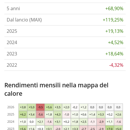
5 anni
+68,90%
Dal lancio (MAX)
+119,25%
2025
+19,13%
2024
+4,52%
2023
+18,64%
2022
-4,32%
Rendimenti mensili nella mappa del
calore
2026
+3,8
+5,0
-9,5
+5,6
+3,5
+2,0
-0,2
+1,2
0,0
0,0
0,0
0,0
2025
+6,2
+3,4
-5,6
+1,8
+4,3
-1,0
+1,0
+0,6
+1,4
+3,3
+0,2
+2,6
2024
+1,0
0,0
+2,1
-1,6
+3,1
+0,2
+1,8
+2,5
-1,1
-2,9
+1,1
-1,6
2023
+5,6
+1,6
+0,3
+3,1
-2,0
+2,1
+3,3
-2,7
-2,5
-2,9
+7,0
+5,0