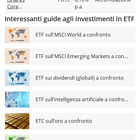
600
(Dist)
Core
p.a.
UCITS
EURO
ETF (DE)
Interessanti guide agli investimenti in ETF
STOXX 50
UCITS
ETF EUR
ETF sull'MSCI World a confronto
(Acc)
ETF sull'MSCI Emerging Markets a confronto
ETF sui dividendi (globali) a confronto
ETF sull’intelligenza artificiale a confronto
ETC sull’oro a confronto