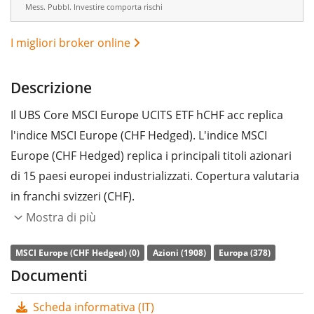
Mess. Pubbl. Investire comporta rischi
I migliori broker online
Descrizione
Il UBS Core MSCI Europe UCITS ETF hCHF acc replica
l'indice MSCI Europe (CHF Hedged). L'indice MSCI
Europe (CHF Hedged) replica i principali titoli azionari
di 15 paesi europei industrializzati. Copertura valutaria
in franchi svizzeri (CHF).
Mostra di più
L’indice di
spesa complessiva
(TER) dell'ETF è pari allo
0,09% annuo
. L’ETF replica la performance dell’indice
MSCI Europe (CHF Hedged) (0)
Azioni (1908)
Europa (378)
sottostante con
replica fisica totale
(acquistando tutti
Documenti
i componenti dello stesso). I dividendi dell'ETF sono
Scheda informativa (IT)
accumulati
e reinvestiti nell'ETF.