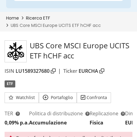
UBS Core MSCI Europe UCITS
ETF hCHF acc
ISIN
LU1589327680
|
Ticker
EURCHA
ETF
Watchlist
Portafoglio
Confronta
TER
Politica di distribuzione
Replicazione
Dim.
0,09% p.a.
Accumulazione
Fisica
EUR 