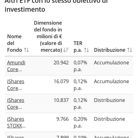
Altri ETF con lo stesso obiettivo di
investimento
Dimensione
del fondo in
Nome
milioni di €
del
(valore di
TER
Fondo
mercato)
p.a.
Distribuzione
Amundi
20.942
0,07%
Accumulazione
Core
p.a.
Stoxx
iShares
16.079
0,12%
Accumulazione
Europe
Core
p.a.
600
MSCI
UCITS
iShares
10.837
0,12%
Distribuzione
Europe
ETF Acc
Core
p.a.
UCITS
MSCI
ETF EUR
iShares
9.766
0,20%
Distribuzione
Europe
(Acc)
STOXX
p.a.
UCITS
Europe
ETF EUR
iShares
7.899
0,10%
Accumulazione