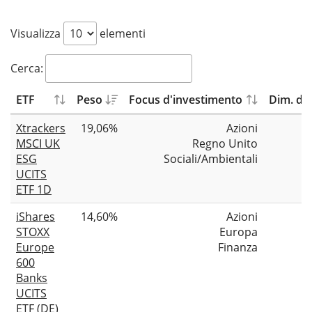
Visualizza
elementi
Cerca:
ETF
Peso
Focus d'investimento
Dim. del
Xtrackers
19,06%
Azioni
MSCI UK
Regno Unito
ESG
Sociali/Ambientali
UCITS
ETF 1D
iShares
14,60%
Azioni
STOXX
Europa
Europe
Finanza
600
Banks
UCITS
ETF (DE)