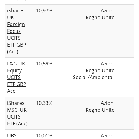
iShares
10,97%
Azioni
UK
Regno Unito
Foreign
Focus
UCITS
ETF GBP
(Acc)
L&G UK
10,59%
Azioni
Equity
Regno Unito
UCITS
Sociali/Ambientali
ETF GBP
Acc
iShares
10,33%
Azioni
MSCI UK
Regno Unito
UCITS
ETF (Acc)
UBS
10,01%
Azioni