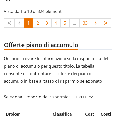
Vista da 1 a 10 di 324 elementi
1
2
3
4
5
…
33
Offerte piano di accumulo
Qui puoi trovare le informazioni sulla disponibilità del
piano di accumulo per questo titolo. La tabella
consente di confrontare le offerte dei piani di
accumulo in base al tasso di risparmio selezionato.
Seleziona l'importo del risparmio:
100 EUR
Broker
Classifica
Costi
Costi d