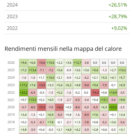
2024
+26,51%
2023
+28,79%
2022
+9,02%
Rendimenti mensili nella mappa del calore
2026
+9,4
+6,6
-10,6
+10,6
+2,2
+3,6
+12,7
-3,8
0,0
0,0
0,0
0,0
2025
+7,2
+13,4
-7,1
-7,2
+5,4
-0,9
+3,6
+3,6
+9,4
-1,3
+2,7
+10,2
2024
-1,6
-1,6
+1,1
+10,0
+2,1
-0,9
+2,2
-4,2
+2,1
+5,5
+4,1
+5,7
2023
+17,2
+7,6
-13,5
+3,3
+5,4
+6,2
+4,8
-9,4
+9,4
-7,9
-0,1
+6,9
2022
+22,2
-6,9
-0,3
-1,5
+5,2
-1,6
-0,2
0,0
-15,3
+0,6
+14,9
-3,5
2021
+0,7
+15,5
+0,2
+4,0
-1,9
-2,7
-6,5
-3,4
+0,4
+15,1
-5,6
+8,8
2020
-5,7
-8,0
-15,3
-7,0
-14,2
+0,5
-8,0
-5,0
-6,9
+6,3
+23,2
-2,5
2019
+3,4
-1,5
+0,1
+6,9
-6,0
+0,8
-1,6
-8,9
+7,6
-4,1
+0,1
+3,4
2018
+0,2
-5,3
-6,1
+7,8
-0,1
-2,1
+1,5
-7,8
+0,8
-5,2
+3,6
-5,6
2017
+3,8
-3,9
+0,4
-0,5
+2,1
+4,8
+4,2
-3,9
+2,8
+0,6
-0,5
+3,1