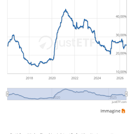
40,00%
30,00%
20,00%
10,00%
2018
2020
2022
2024
2026
2020
2025
justETF.com
Immagine