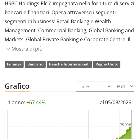
HSBC Holdings Plc è impegnata nella fornitura di servizi
bancari e finanziari. Opera attraverso i seguenti
segmenti di business: Retail Banking e Wealth
Management, Commercial Banking, Global Banking and
Markets, Global Private Banking e Corporate Centre. Il
segmento Retail Banking and Wealth Management
Mostra di più
comprende servizi bancari al dettaglio, gestione
Finanza
Bancario
Banche Internazionali
Regno Unito
patrimoniale, gestione degli asset e assicurazioni. Il
segmento Commercial Banking offre prodotti e servizi
bancari. Il segmento Global Banking and Markets
Grafico
comprende servizi di transaction banking,
finanziamento, consulenza, mercati dei capitali e
1 anno:
+67,44%
al 05/08/2026
gestione del rischio. Il segmento Global Private Banking
offre servizi di transaction banking, finanziamento,
75.00%
consulenza, mercati dei capitali e gestione del rischio a
individui e famiglie con un elevato patrimonio netto. Il