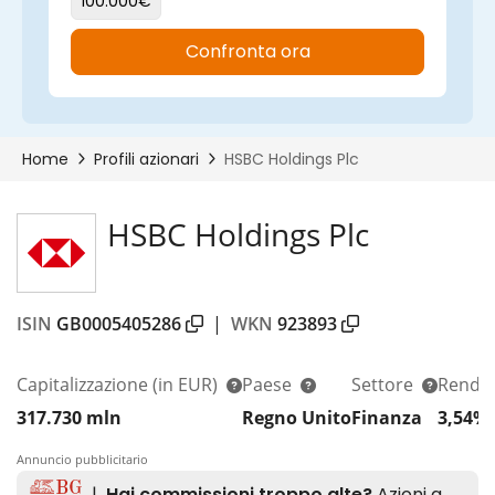
HSBC Holdings Plc
ISIN
GB0005405286
|
WKN
923893
Capitalizzazione
(in EUR)
Paese
Settore
Rendim
317.730 mln
Regno Unito
Finanza
3,54%
Annuncio pubblicitario