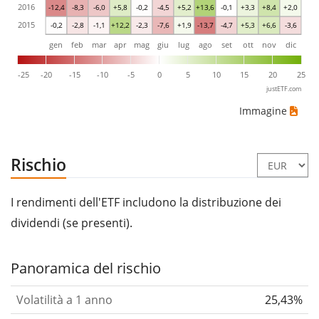
2016
-12,4
-8,3
-6,0
+5,8
-0,2
-4,5
+5,2
+13,6
-0,1
+3,3
+8,4
+2,0
2015
-0,2
-2,8
-1,1
+12,2
-2,3
-7,6
+1,9
-13,7
-4,7
+5,3
+6,6
-3,6
gen
feb
mar
apr
mag
giu
lug
ago
set
ott
nov
dic
-25
-20
-15
-10
-5
0
5
10
15
20
25
justETF.com
Immagine
Rischio
I rendimenti dell'ETF includono la distribuzione dei
dividendi (se presenti).
Panoramica del rischio
Volatilità a 1 anno
25,43%