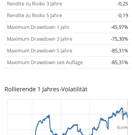
findest du in unserem Artikel:
Volatilität als
Rendite zu Risiko 3 Jahre
-0,25
Risikomaß
.
Rendite zu Risiko 5 Jahre
-0,19
Rendite pro Risiko
für Zeiträume von 1, 3 und 5
Maximum Drawdown 1 Jahr
-45,97%
Jahren. Diese Kennzahl ist definiert als die
annualisierte (d. h. auf einen Einjahreszeitraum
Maximum Drawdown 3 Jahre
-75,30%
umgerechnete) historische Rendite geteilt durch die
Maximum Drawdown 5 Jahre
-85,31%
historische annualisierte Volatilität.
Rendite pro
Maximum Drawdown seit Auflage
-85,31%
Risiko setzt die historische Rendite eines
Wertpapiers ins Verhältnis zu seinem
historischen Risiko
und gibt dir einen Hinweis auf
Rollierende 1 Jahres-Volatilität
das Ausmaß der Kursschwankungen, die man in
Kauf nehmen musste, um von der Rendite des
Wertpapiers zu profitieren. Wir berechnen diese
60,00%
Kennzahl für Zeiträume von 1, 3 und 5 Jahren, um
die Entwicklung im Laufe der Zeit darzustellen.
50,00%