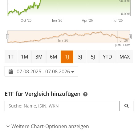
50.00%
0.00%
Oct '25
Jan '26
Apr '26
Jul '26
Jan '26
Jul '26
justETF.com
1T
1M
3M
6M
1J
3J
5J
YTD
MAX
07.08.2025 - 07.08.2026
ETF für Vergleich hinzufügen
Weitere Chart-Optionen anzeigen