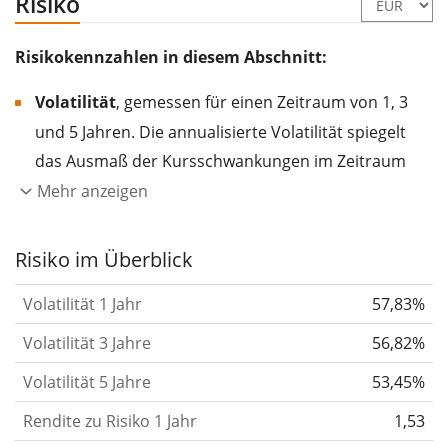
Risiko
Risikokennzahlen in diesem Abschnitt:
Volatilität
, gemessen für einen Zeitraum von 1, 3
und 5 Jahren. Die annualisierte Volatilität spiegelt
das Ausmaß der Kursschwankungen im Zeitraum
eines Jahres wider.
Je höher die Volatilität, desto
Mehr anzeigen
stärker hat sich der Kurs des Wertpapiers (der
Aktie, des ETF, usw.) in der Vergangenheit
Risiko im Überblick
verändert.
Wertpapiere mit höherer Volatilität
Volatilität 1 Jahr
57,83%
gelten im Allgemeinen als risikoreicher. Wir
berechnen die Volatilität auf Basis der Daten der
Volatilität 3 Jahre
56,82%
letzten 1, 3 und 5 Jahre, damit du sehen kannst, ob
Volatilität 5 Jahre
53,45%
die Kursschwankungen im Laufe der Zeit stärker
Rendite zu Risiko 1 Jahr
1,53
oder schwächer wurden. Weitere Informationen