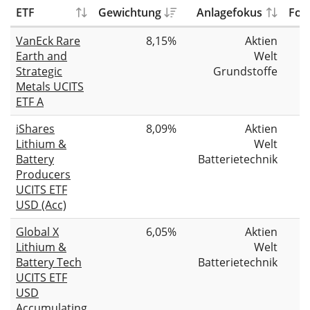
ETF
Gewichtung
Anlagefokus
Fon
VanEck Rare
8,15%
Aktien
Earth and
Welt
Strategic
Grundstoffe
Metals UCITS
ETF A
iShares
8,09%
Aktien
Lithium &
Welt
Battery
Batterietechnik
Producers
UCITS ETF
USD (Acc)
Global X
6,05%
Aktien
Lithium &
Welt
Battery Tech
Batterietechnik
UCITS ETF
USD
Accumulating