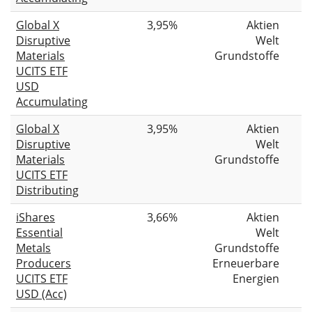
Global X
3,95%
Aktien
Disruptive
Welt
Materials
Grundstoffe
UCITS ETF
USD
Accumulating
Global X
3,95%
Aktien
Disruptive
Welt
Materials
Grundstoffe
UCITS ETF
Distributing
iShares
3,66%
Aktien
Essential
Welt
Metals
Grundstoffe
Producers
Erneuerbare
UCITS ETF
Energien
USD (Acc)