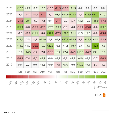
2026
+16,6
+5,3
+2,7
+8,0
-10,0
-21,9
-13,6
+11,3
0,0
0,0
0,0
0,0
2025
-3,4
-8,7
-10,4
-21,7
-5,7
+8,1
+11,9
+22,2
-4,4
+22,6
+31,7
+10,0
2024
-21,4
+20,1
-4,5
-7,2
+0,1
-21,1
-3,0
-5,7
+4,2
+2,3
+16,9
-17,4
2023
+27,4
-6,8
-15,9
-17,1
+7,7
+13,3
-6,0
-4,8
-12,4
-25,8
-6,6
+21,3
2022
-4,8
-10,8
+14,4
-8,0
+32,2
-17,9
+20,7
+11,1
+1,5
+4,5
-6,0
-23,8
2021
+12,4
-2,3
-4,5
+12,0
-1,8
+2,8
+22,8
+14,9
-5,3
+14,3
+8,8
-12,9
2020
+11,2
+1,6
-30,0
+9,6
+22,5
-0,3
+1,2
+10,7
-0,4
+4,7
+42,6
+4,8
2019
+3,6
+14,5
-9,4
-7,8
-15,3
+8,4
+7,4
-14,9
+13,3
-14,7
+9,1
+8,6
2018
-16,5
-7,4
-9,0
+6,7
+0,0
+1,8
-2,1
+2,5
+4,9
+1,2
-2,7
-20,3
2017
0,0
0,0
0,0
+1,3
+0,9
-7,9
+5,6
-0,0
+17,3
+4,1
-5,7
-4,9
Jän
Feb
Mär
Apr
Mai
Jun
Jul
Aug
Sep
Okt
Nov
Dez
-40
5
-35
10
-30
15
-25
20
-20
25
-15
30
-10
35
-5
40
0
45
justETF.com
Bild