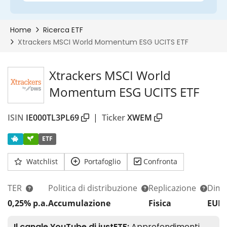
Xtrackers MSCI World
Momentum ESG UCITS ETF
ISIN
IE000TL3PL69
|
Ticker
XWEM
ETF
Watchlist
Portafoglio
Confronta
TER
Politica di distribuzione
Replicazione
Dim.
0,25% p.a.
Accumulazione
Fisica
EUR 