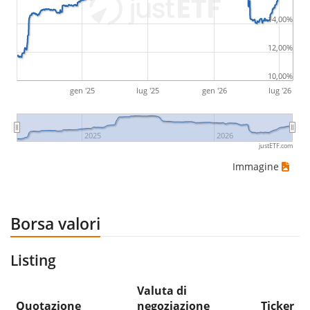
14,00%
12,00%
10,00%
gen '25
lug '25
gen '26
lug '26
2025
2026
justETF.com
Immagine
Borsa valori
Listing
Valuta di
Quotazione
negoziazione
Ticker