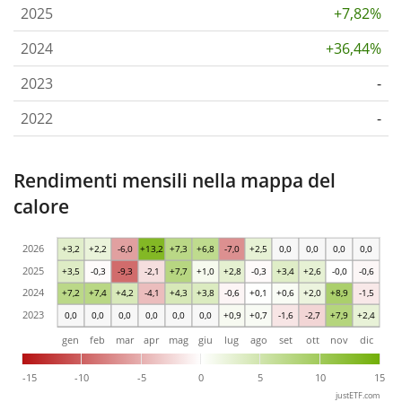
2025
+7,82%
2024
+36,44%
2023
-
2022
-
Rendimenti mensili nella mappa del
calore
2026
+3,2
+2,2
-6,0
+13,2
+7,3
+6,8
-7,0
+2,5
0,0
0,0
0,0
0,0
2025
+3,5
-0,3
-9,3
-2,1
+7,7
+1,0
+2,8
-0,3
+3,4
+2,6
-0,0
-0,6
2024
+7,2
+7,4
+4,2
-4,1
+4,3
+3,8
-0,6
+0,1
+0,6
+2,0
+8,9
-1,5
2023
0,0
0,0
0,0
0,0
0,0
0,0
+0,9
+0,7
-1,6
-2,7
+7,9
+2,4
gen
feb
mar
apr
mag
giu
lug
ago
set
ott
nov
dic
-15
-10
-5
0
5
10
15
justETF.com