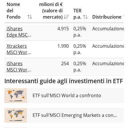
Nome
milioni di €
del
(valore di
TER
Fondo
mercato)
p.a.
Distribuzione
iShares
4.915
0,25%
Accumulazione
Edge MSCI
p.a.
World
Xtrackers
1.990
0,25%
Accumulazione
Momentum
MSCI World
p.a.
Factor
Momentum
UCITS ETF
iShares
254
0,25%
Accumulazione
UCITS ETF
(Acc)
MSCI World
p.a.
1C
Momentum
Interessanti guide agli investimenti in ETF
Factor
Advanced
UCITS ETF
ETF sull'MSCI World a confronto
USD (Acc)
ETF sull'MSCI Emerging Markets a confronto