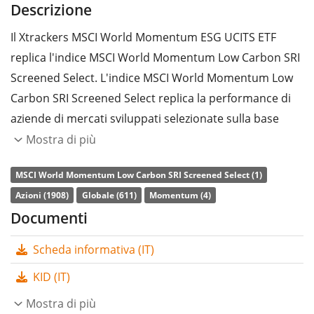
Descrizione
Il Xtrackers MSCI World Momentum ESG UCITS ETF
replica l'indice MSCI World Momentum Low Carbon SRI
Screened Select. L'indice MSCI World Momentum Low
Carbon SRI Screened Select replica la performance di
aziende di mercati sviluppati selezionate sulla base
della strategia fattoriale momentum e criteri ESG
Mostra di più
(ambientali, sociali e di governance). L'indice di
MSCI World Momentum Low Carbon SRI Screened Select (1)
riferimento è l'indice MSCI World.
Azioni (1908)
Globale (611)
Momentum (4)
L’indice di
spesa complessiva
(TER) dell'ETF è pari allo
Documenti
0,25% annuo
. Il Xtrackers MSCI World Momentum ESG
Scheda informativa (IT)
UCITS ETF è l’unico ETF che replica l'indice MSCI World
Momentum Low Carbon SRI Screened Select. L’ETF
KID (IT)
replica la performance dell’indice sottostante con
Mostra di più
replica fisica totale
(acquistando tutti i componenti