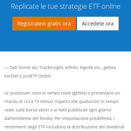
Replicate le tue strategie ETF online
Registratevi gratis ora
Accedete ora
— Dati forniti da:
Trackinsight
,
etfinfo
,
Xignite Inc.
,
gettex
,
FactSet
e justETF GmbH.
Le quotazioni sono in tempo reale (gettex) o presentano un
ritardo di circa 15 minuti rispetto alle quotazioni in tempo
reale sulle borse valori o ai NAV pubblicati ogni giorno
dall’emittente del fondo). Per impostazione predefinita, i
rendimenti degli ETF includono la distribuzione dei dividendi