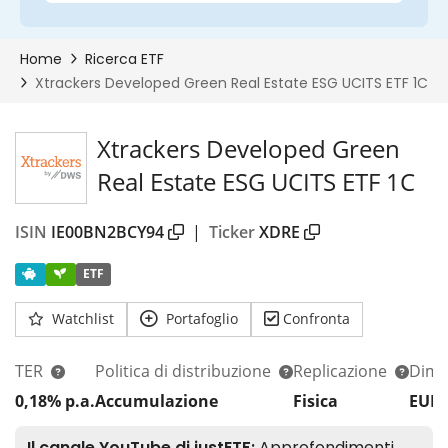
Xtrackers Developed Green
Real Estate ESG UCITS ETF 1C
ISIN
IE00BN2BCY94
|
Ticker
XDRE
ETF
Watchlist
Portafoglio
Confronta
TER
Politica di distribuzione
Replicazione
Dim.
0,18% p.a.
Accumulazione
Fisica
EUR 