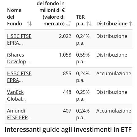
del fondo in
Nome
milioni di €
del
(valore di
TER
Fondo
mercato)
p.a.
Distribuzione
HSBC FTSE
2.022
0,24%
Distribuzione
EPRA
p.a.
NAREIT
iShares
1.058
0,59%
Distribuzione
Developed
Developed
p.a.
UCITS ETF
Markets
USD
HSBC FTSE
855
0,24%
Accumulazione
Property
EPRA
p.a.
Yield
NAREIT
UCITS ETF
VanEck
448
0,25%
Distribuzione
Developed
Global
p.a.
UCITS ETF
Real
USD (Acc)
Amundi
407
0,24%
Accumulazione
Estate
FTSE EPRA
p.a.
UCITS ETF
NAREIT
Interessanti guide agli investimenti in ETF
Global