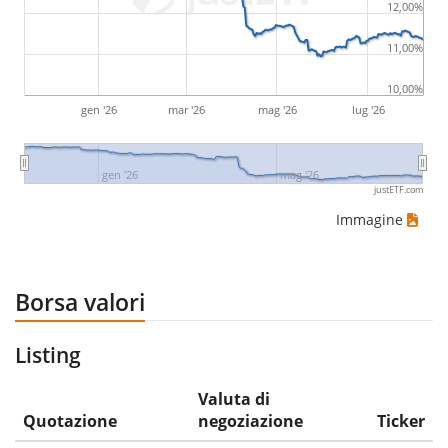
12,00%
11,00%
10,00%
gen '26
mar '26
mag '26
lug '26
gen '26
mag '26
justETF.com
Immagine
Borsa valori
Listing
Valuta di
Quotazione
negoziazione
Ticker