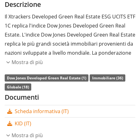
Descrizione
Il Xtrackers Developed Green Real Estate ESG UCITS ETF
1C replica l'indice Dow Jones Developed Green Real
Estate. L'indice Dow Jones Developed Green Real Estate
replica le più grandi società immobiliari provenienti da
nazioni sviluppate a livello mondiale. La ponderazione
delle aziende si basa su criteri di sostenibilità.
Mostra di più
L’indice di
spesa complessiva
(TER) dell'ETF è pari allo
Dow Jones Developed Green Real Estate (1)
Immobiliare (36)
0,18% annuo
. Il Xtrackers Developed Green Real Estate
Globale (18)
ESG UCITS ETF 1C è l’unico ETF che replica l'indice Dow
Documenti
Jones Developed Green Real Estate. L’ETF replica la
Scheda informativa (IT)
performance dell’indice sottostante con
replica fisica
totale
(acquistando tutti i componenti dello stesso). I
KID (IT)
dividendi dell'ETF sono
accumulati
e reinvestiti
Mostra di più
nell'ETF.