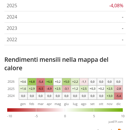
2025
-4,08%
2024
-
2023
-
2022
-
Rendimenti mensili nella mappa del
calore
2026
+0,6
+6,8
-5,4
+6,5
+0,2
+5,0
+2,2
-1,1
0,0
0,0
0,0
0,0
2025
+1,6
+2,9
-6,5
-4,9
+2,5
-3,1
+1,2
+2,5
+0,3
+0,2
+2,5
-2,8
2024
0,0
0,0
0,0
0,0
0,0
0,0
0,0
0,0
0,0
0,0
+3,0
-5,4
gen
feb
mar
apr
mag
giu
lug
ago
set
ott
nov
dic
-10
-5
0
5
10
justETF.com