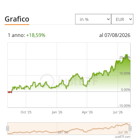
L’ETF Xtrackers Developed Green Real Estate ESG UCITS
Grafico
ETF 1C è un ETF di dimensioni molto piccole con un
patrimonio gestito pari a 12 mln di Euro
. L’ETF è
1 anno:
+18,59%
al 07/08/2026
stato lanciato il 7 novembre 2024
ed ha
domicilio
fiscale in Irlanda
.
20.00%
10.00%
0.00%
-10.00%
Oct '25
Jan '26
Apr '26
Jul '26
Jan '26
Jul '26
justETF.com