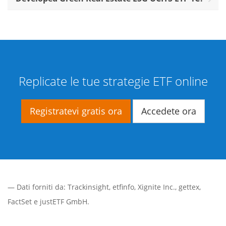
Replicate le tue strategie ETF online
Registratevi gratis ora
Accedete ora
— Dati forniti da:
Trackinsight
,
etfinfo
,
Xignite Inc.
,
gettex
,
FactSet
e justETF GmbH.