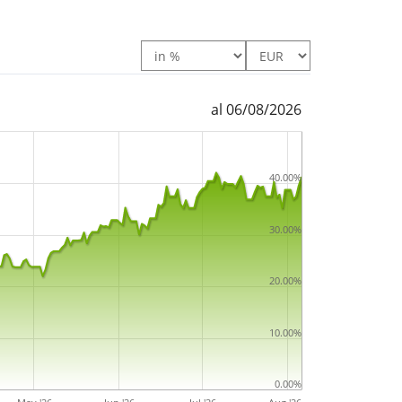
ly Responsible UCITS ETF hEUR acc gestisce
mln di Euro
. L’ETF è
stato lanciato il 6 giugno
le in Lussemburgo
.
al 06/08/2026
40.00%
30.00%
20.00%
10.00%
0.00%