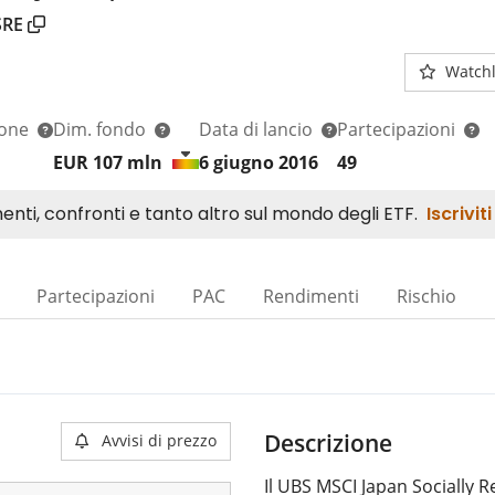
SRE
Watchl
ione
Dim. fondo
Data di lancio
Partecipazioni
EUR 107
mln
6 giugno 2016
49
Partecipazioni
PAC
Rendimenti
Rischio
Descrizione
Avvisi di prezzo
Il UBS MSCI Japan Socially R