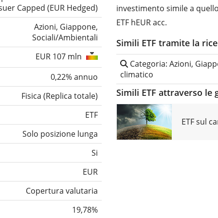
ssuer Capped (EUR Hedged)
investimento simile a quell
ETF hEUR acc.
Azioni, Giappone,
Sociali/Ambientali
Simili ETF tramite la ric
EUR 107 mln
Categoria: Azioni, Giap
climatico
0,22% annuo
Simili ETF attraverso le 
Fisica
(
Replica totale
)
ETF
ETF sul c
Solo posizione lunga
Si
EUR
Copertura valutaria
19,78%