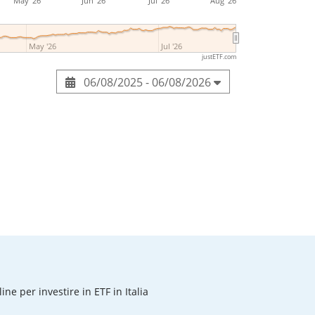
May '26
Jun '26
Jul '26
Aug '26
May '26
Jul '26
justETF.com
06/08/2025 - 06/08/2026
line per investire in ETF in Italia