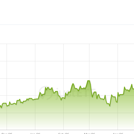
L’ETF UBS MSCI Japan Social
un
patrimonio pari a 107 
2016
ed ha
domicilio fisca