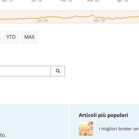
Dec '25
Jan '26
Feb '26
Mar '26
Apr '26
Jan '26
Mar '26
YTD
MAX
Articoli più popolari
I migliori broker on
to.