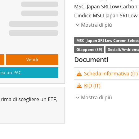
MSCI Japan SRI Low Carbon 
L’indice MSCI Japan SRI Lo
Hedged) replica i titoli az
Mostra di più
solo le società con un eleva
MSCI Japan SRI Low Carbon Select
(ESG) rispetto ai loro compet
Giappone (89)
Sociali/Ambienta
l'inclusione delle migliori s
Documenti
Vendi
singola società deve essere
Euro (EUR).
rea un PAC
Scheda informativa (IT)
L’indice di
spesa complessi
KID (IT)
UBS MSCI Japan Socially Res
Mostra di più
rima di scegliere un ETF,
replica l'indice MSCI Japan
Hedged). L’ETF replica la p
fisica totale
(acquistando tu
dell'ETF sono
accumulati
e 