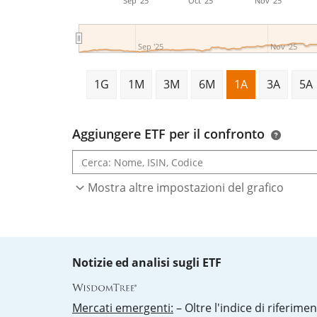
Sep '25
Oct '25
Nov '25
Sep '25
Nov '25
1G
1M
3M
6M
1A
3A
5A
Aggiungere ETF per il confronto
Mostra altre impostazioni del grafico
Notizie ed analisi sugli ETF
Mercati emergenti:
– Oltre l'indice di riferimen