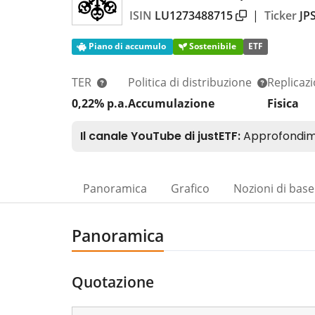
ISIN
LU1273488715
|
Ticker
JP
Piano di accumulo
Sostenibile
ETF
TER
Politica di distribuzione
Replicaz
0,22% p.a.
Accumulazione
Fisica
Panoramica
Grafico
Nozioni di base
Panoramica
Quotazione