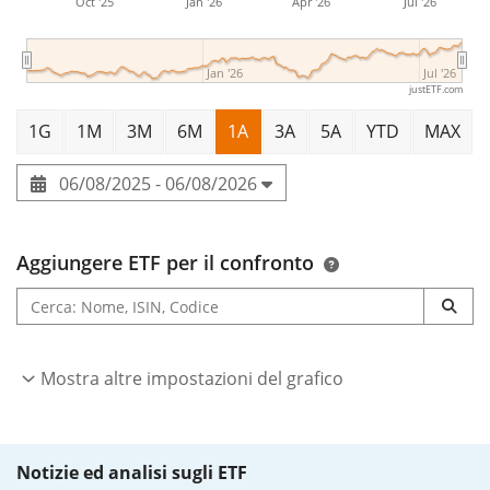
Oct '25
Jan '26
Apr '26
Jul '26
Jan '26
Jul '26
justETF.com
1G
1M
3M
6M
1A
3A
5A
YTD
MAX
06/08/2025 - 06/08/2026
Aggiungere ETF per il confronto
Mostra altre impostazioni del grafico
Notizie ed analisi sugli ETF