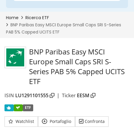
00%
BNP Paribas Easy MSCI
Europe Small Caps SRI S-
Series PAB 5% Capped UCITS
ETF
ISIN
LU1291101555
|
Ticker
EESM
ETF
Watchlist
Portafoglio
Confronta