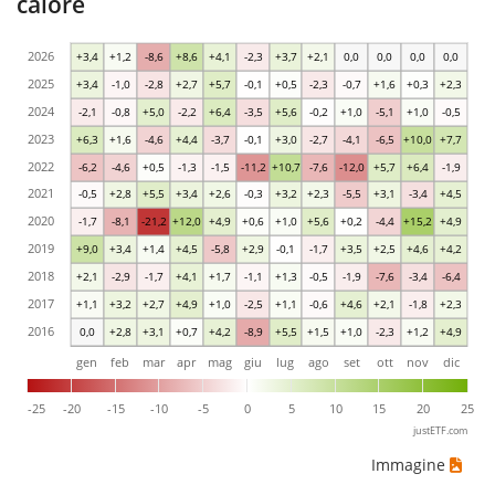
calore
2026
+3,4
+1,2
-8,6
+8,6
+4,1
-2,3
+3,7
+2,1
0,0
0,0
0,0
0,0
2025
+3,4
-1,0
-2,8
+2,7
+5,7
-0,1
+0,5
-2,3
-0,7
+1,6
+0,3
+2,3
2024
-2,1
-0,8
+5,0
-2,2
+6,4
-3,5
+5,6
-0,2
+1,0
-5,1
+1,0
-0,5
2023
+6,3
+1,6
-4,6
+4,4
-3,7
-0,1
+3,0
-2,7
-4,1
-6,5
+10,0
+7,7
2022
-6,2
-4,6
+0,5
-1,3
-1,5
-11,2
+10,7
-7,6
-12,0
+5,7
+6,4
-1,9
2021
-0,5
+2,8
+5,5
+3,4
+2,6
-0,3
+3,2
+2,3
-5,5
+3,1
-3,4
+4,5
2020
-1,7
-8,1
-21,2
+12,0
+4,9
+0,6
+1,0
+5,6
+0,2
-4,4
+15,2
+4,9
2019
+9,0
+3,4
+1,4
+4,5
-5,8
+2,9
-0,1
-1,7
+3,5
+2,5
+4,6
+4,2
2018
+2,1
-2,9
-1,7
+4,1
+1,7
-1,1
+1,3
-0,5
-1,9
-7,6
-3,4
-6,4
2017
+1,1
+3,2
+2,7
+4,9
+1,0
-2,5
+1,1
-0,6
+4,6
+2,1
-1,8
+2,3
2016
0,0
+2,8
+3,1
+0,7
+4,2
-8,9
+5,5
+1,5
+1,0
-2,3
+1,2
+4,9
gen
feb
mar
apr
mag
giu
lug
ago
set
ott
nov
dic
-25
-20
-15
-10
-5
0
5
10
15
20
25
justETF.com
Immagine