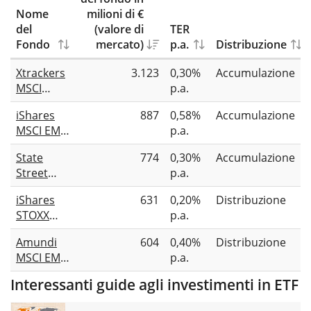
Nome
milioni di €
del
(valore di
TER
Fondo
mercato)
p.a.
Distribuzione
Xtrackers
3.123
0,30%
Accumulazione
MSCI
p.a.
Europe
iShares
887
0,58%
Accumulazione
Small Cap
MSCI EMU
p.a.
UCITS ETF
Small Cap
1C
State
774
0,30%
Accumulazione
UCITS ETF
Street
p.a.
(Acc)
SPDR
iShares
631
0,20%
Distribuzione
MSCI
STOXX
p.a.
Europe
Europe
Small Cap
Amundi
604
0,40%
Distribuzione
Small 200
Value
MSCI EMU
p.a.
UCITS ETF
Weighted
Small Cap
(DE)
UCITS ETF
Interessanti guide agli investimenti in ETF
ESG
EUR
Broad