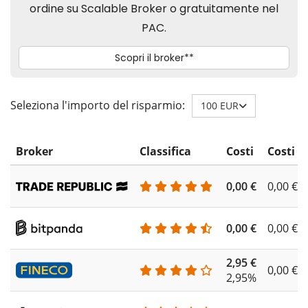
Seleziona l'importo del risparmio:
100 EUR
Broker
Classifica
Costi
Costi d
0,00 €
0,00 €
0,00 €
0,00 €
2,95 €
0,00 €
2,95%