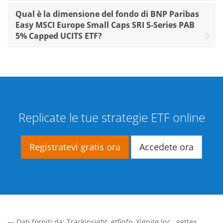
Qual è la dimensione del fondo di BNP Paribas
Easy MSCI Europe Small Caps SRI S-Series PAB
5% Capped UCITS ETF?
Replicate le tue strategie ETF online
Registratevi gratis ora
Accedete ora
— Dati forniti da:
Trackinsight
,
etfinfo
,
Xignite Inc.
,
gettex
,