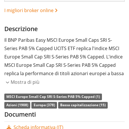
I migliori broker online
Descrizione
Il BNP Paribas Easy MSCI Europe Small Caps SRI S-
Series PAB 5% Capped UCITS ETF replica l'indice MSCI
Europe Small Cap SRI S-Series PAB 5% Capped. L'indice
MSCI Europe Small Cap SRI S-Series PAB 5% Capped
replica la performance di titoli azionari europei a bassa
capitalizzazione. Sono prese in considerazione solo le
Mostra di più
società con un elevato rating ambientale, sociale e
MSCI Europe Small Cap SRI S-Series PAB 5% Capped (1)
governativo (ESG) rispetto ai loro competitori settoriali.
Azioni (1908)
Europa (378)
Bassa capitalizzazione (15)
Sono escluse le società i cui ricavi provengono da
Documenti
attività non sostenibili. Il peso della singola società
deve essere al massimo pari al 5%.
Scheda informativa (IT)