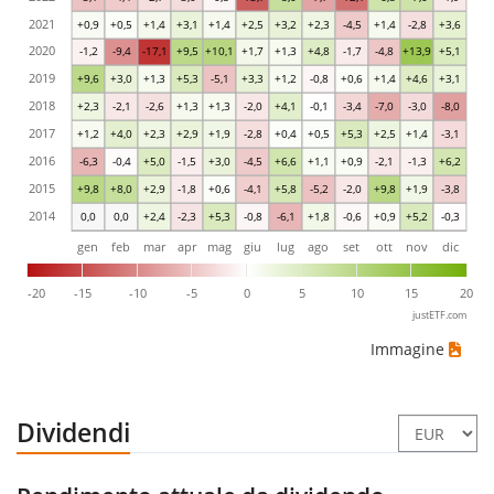
2021
+0,9
+0,5
+1,4
+3,1
+1,4
+2,5
+3,2
+2,3
-4,5
+1,4
-2,8
+3,6
2020
-1,2
-9,4
-17,1
+9,5
+10,1
+1,7
+1,3
+4,8
-1,7
-4,8
+13,9
+5,1
2019
+9,6
+3,0
+1,3
+5,3
-5,1
+3,3
+1,2
-0,8
+0,6
+1,4
+4,6
+3,1
2018
+2,3
-2,1
-2,6
+1,3
+1,3
-2,0
+4,1
-0,1
-3,4
-7,0
-3,0
-8,0
2017
+1,2
+4,0
+2,3
+2,9
+1,9
-2,8
+0,4
+0,5
+5,3
+2,5
+1,4
-3,1
2016
-6,3
-0,4
+5,0
-1,5
+3,0
-4,5
+6,6
+1,1
+0,9
-2,1
-1,3
+6,2
2015
+9,8
+8,0
+2,9
-1,8
+0,6
-4,1
+5,8
-5,2
-2,0
+9,8
+1,9
-3,8
2014
0,0
0,0
+2,4
-2,3
+5,3
-0,8
-6,1
+1,8
-0,6
+0,9
+5,2
-0,3
gen
feb
mar
apr
mag
giu
lug
ago
set
ott
nov
dic
-20
-15
-10
-5
0
5
10
15
20
justETF.com
Immagine
Dividendi