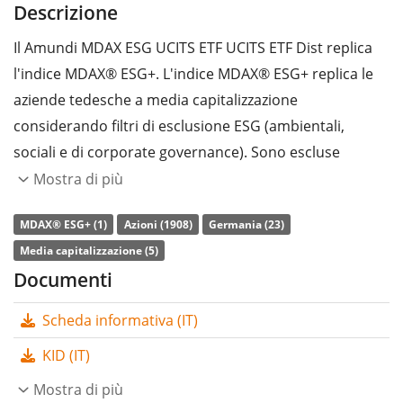
Descrizione
Il Amundi MDAX ESG UCITS ETF UCITS ETF Dist replica
00%
l'indice MDAX® ESG+. L'indice MDAX® ESG+ replica le
aziende tedesche a media capitalizzazione
considerando filtri di esclusione ESG (ambientali,
sociali e di corporate governance). Sono escluse
aziende che si occupano di armi, armamenti, tabacco,
Mostra di più
carbone termico, sabbie bituminose o energia
MDAX® ESG+ (1)
Azioni (1908)
Germania (23)
nucleare e aziende che violano i principi del Global
Media capitalizzazione (5)
Compact delle Nazioni Unite. L'indice di riferimento è il
Documenti
MDAX®. Le aziende escluse non vengono sostituite.
Scheda informativa (IT)
L’indice di
spesa complessiva
(TER) dell'ETF è pari allo
0,30% annuo
. Il Amundi MDAX ESG UCITS ETF UCITS
KID (IT)
ETF Dist è l’unico ETF che replica l'indice MDAX® ESG+.
Mostra di più
L’ETF replica la performance dell’indice sottostante con