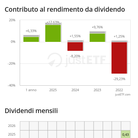
Contributo al rendimento da dividendo
20%
+17,63%
+17,63%
+9,76%
+9,76%
+6,33%
+6,33%
+1,55%
+1,55%
+1,25%
+1,25%
0%
-8,20%
-8,20%
-20%
-29,23%
-29,23%
-40%
1 anno
2025
2024
2023
2022
justETF.com
Dividendi mensili
2026
2025
0,43