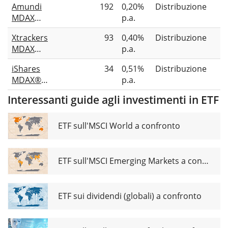
Amundi
192
0,20%
Distribuzione
ETF (DE)
MDAX
p.a.
UCITS
Xtrackers
93
0,40%
Distribuzione
ETF Dist
MDAX
p.a.
ESG
iShares
34
0,51%
Distribuzione
Screened
MDAX®
p.a.
UCITS
UCITS
ETF 1D
Interessanti guide agli investimenti in ETF
ETF (DE)
EUR
(Dist)
ETF sull'MSCI World a confronto
ETF sull'MSCI Emerging Markets a confronto
ETF sui dividendi (globali) a confronto