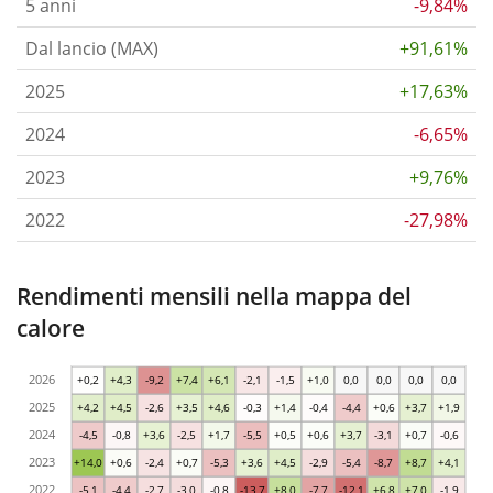
5 anni
-9,84%
Dal lancio (MAX)
+91,61%
2025
+17,63%
2024
-6,65%
2023
+9,76%
2022
-27,98%
Rendimenti mensili nella mappa del
calore
2026
+0,2
+4,3
-9,2
+7,4
+6,1
-2,1
-1,5
+1,0
0,0
0,0
0,0
0,0
2025
+4,2
+4,5
-2,6
+3,5
+4,6
-0,3
+1,4
-0,4
-4,4
+0,6
+3,7
+1,9
2024
-4,5
-0,8
+3,6
-2,5
+1,7
-5,5
+0,5
+0,6
+3,7
-3,1
+0,7
-0,6
2023
+14,0
+0,6
-2,4
+0,7
-5,3
+3,6
+4,5
-2,9
-5,4
-8,7
+8,7
+4,1
2022
-5,1
-4,4
-2,7
-3,0
-0,8
-13,7
+8,0
-7,7
-12,1
+6,8
+7,0
-1,9