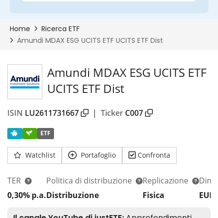
Amundi MDAX ESG UCITS ETF
UCITS ETF Dist
ISIN
LU2611731667
|
Ticker
C007
ETF
Watchlist
Portafoglio
Confronta
TER
Politica di distribuzione
Replicazione
Dim.
0,30% p.a.
Distribuzione
Fisica
EUR 