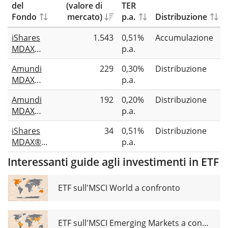
del
(valore di
TER
Fondo
mercato)
p.a.
Distribuzione
iShares
1.543
0,51%
Accumulazione
MDAX
p.a.
UCITS
Amundi
229
0,30%
Distribuzione
ETF (DE)
MDAX
p.a.
ESG
Amundi
192
0,20%
Distribuzione
UCITS
MDAX
p.a.
ETF
UCITS
UCITS
iShares
34
0,51%
Distribuzione
ETF Dist
ETF Dist
MDAX®
p.a.
UCITS
Interessanti guide agli investimenti in ETF
ETF (DE)
EUR
(Dist)
ETF sull'MSCI World a confronto
ETF sull'MSCI Emerging Markets a confronto