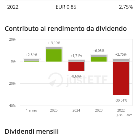
2022
EUR 0,85
2,75%
Contributo al rendimento da dividendo
20%
+13,10%
+13,10%
+6,03%
+6,03%
+2,75%
+2,75%
+2,34%
+2,34%
+1,71%
+1,71%
0%
-8,60%
-8,60%
-20%
-30,51%
-30,51%
-40%
1 anno
2025
2024
2023
2022
justETF.com
Dividendi mensili