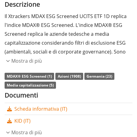
Descrizione
Il Xtrackers MDAX ESG Screened UCITS ETF 1D replica
l'indice MDAX® ESG Screened. L'indice MDAX® ESG
Screened replica le aziende tedesche a media
00%
capitalizzazione considerando filtri di esclusione ESG
(ambientali, sociali e di corporate governance). Sono
escluse aziende che si occupano di armi, armamenti,
Mostra di più
tabacco, carbone termico, sabbie bituminose o energia
MDAX® ESG Screened (1)
Azioni (1908)
Germania (23)
nucleare e aziende che violano i principi del Global
Media capitalizzazione (5)
Compact delle Nazioni Unite. L'indice di riferimento è il
Documenti
MDAX®. Le aziende escluse non vengono sostituite. Il
peso massimo di una società è il 10%.
Scheda informativa (IT)
L’indice di
spesa complessiva
(TER) dell'ETF è pari allo
KID (IT)
0,40% annuo
. Il Xtrackers MDAX ESG Screened UCITS
Mostra di più
ETF 1D è l’unico ETF che replica l'indice MDAX® ESG