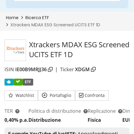
Xtrackers MDAX ESG Screened
UCITS ETF 1D
ISIN
IE00B9MRJJ36
|
Ticker
XDGM
ETF
Watchlist
Portafoglio
Confronta
TER
Politica di distribuzione
Replicazione
Dim.
0,40% p.a.
Distribuzione
Fisica
EUR 