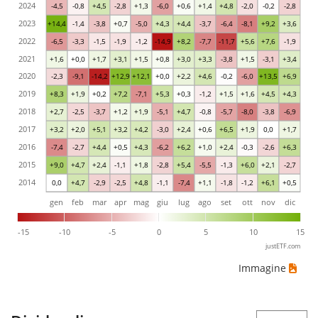
2024
-4,5
-0,8
+4,5
-2,8
+1,3
-6,0
+0,6
+1,4
+4,8
-2,0
-0,2
-2,8
2023
+14,4
-1,4
-3,8
+0,7
-5,0
+4,3
+4,4
-3,7
-6,4
-8,1
+9,2
+3,6
2022
-6,5
-3,3
-1,5
-1,9
-1,2
-14,9
+8,2
-7,7
-11,7
+5,6
+7,6
-1,9
2021
+1,6
+0,0
+1,7
+3,1
+1,5
+0,8
+3,0
+3,3
-3,8
+1,5
-3,1
+3,4
2020
-2,3
-9,1
-14,2
+12,9
+12,1
+0,0
+2,2
+4,6
-0,2
-6,0
+13,5
+6,9
2019
+8,3
+1,9
+0,2
+7,2
-7,1
+5,3
+0,3
-1,2
+1,5
+1,6
+4,5
+4,3
2018
+2,7
-2,5
-3,7
+1,2
+1,9
-5,1
+4,7
-0,8
-5,7
-8,0
-3,8
-6,9
2017
+3,2
+2,0
+5,1
+3,2
+4,2
-3,0
+2,4
+0,6
+6,5
+1,9
0,0
+1,7
2016
-7,4
-2,7
+4,4
+0,5
+4,3
-6,2
+6,2
+1,0
+2,4
-0,3
-2,6
+6,3
2015
+9,0
+4,7
+2,4
-1,1
+1,8
-2,8
+5,4
-5,5
-1,3
+6,0
+2,1
-2,7
2014
0,0
+4,7
-2,9
-2,5
+4,8
-1,1
-7,4
+1,1
-1,8
-1,2
+6,1
+0,5
gen
feb
mar
apr
mag
giu
lug
ago
set
ott
nov
dic
-15
-10
-5
0
5
10
15
justETF.com
Immagine