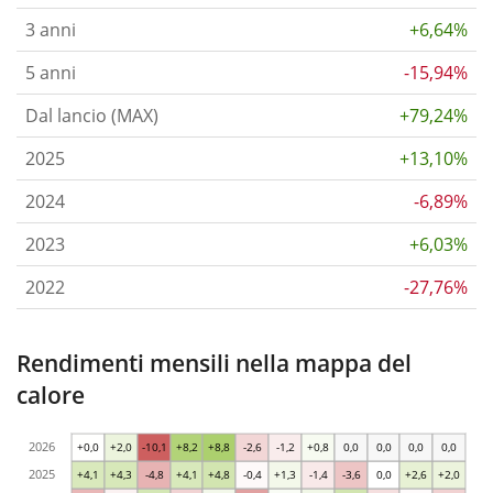
3 anni
+6,64%
5 anni
-15,94%
Dal lancio (MAX)
+79,24%
2025
+13,10%
2024
-6,89%
2023
+6,03%
2022
-27,76%
Rendimenti mensili nella mappa del
calore
2026
+0,0
+2,0
-10,1
+8,2
+8,8
-2,6
-1,2
+0,8
0,0
0,0
0,0
0,0
2025
+4,1
+4,3
-4,8
+4,1
+4,8
-0,4
+1,3
-1,4
-3,6
0,0
+2,6
+2,0