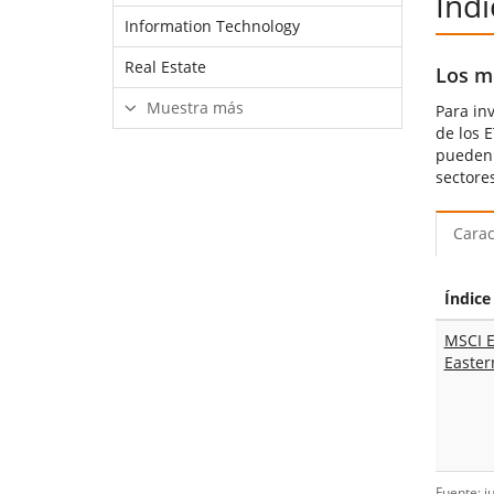
Índ
Information Technology
Real Estate
Los m
Muestra más
Para inv
de los 
pueden 
sectores
Carac
Índice
MSCI 
Easter
Fuente: j