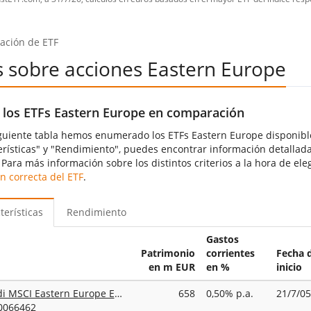
ción de ETF
s sobre acciones Eastern Europe
 los ETFs Eastern Europe en comparación
iguiente tabla hemos enumerado los ETFs Eastern Europe disponible
erísticas" y "Rendimiento", puedes encontrar información detallada
Para más información sobre los distintos criterios a la hora de ele
n correcta del ETF
.
terísticas
Rendimiento
Gastos
Patrimonio
corrientes
Fecha 
en m EUR
en %
inicio
Amundi MSCI Eastern Europe Ex Russia UCITS ETF Acc
658
0,50% p.a.
21/7/05
0066462