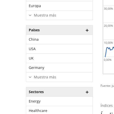
Europa
30,00%
Muestra más
20,00%
Países
China
10,00%
USA
UK
0,00%
Germany
Muestra más
Fuente: j
Sectores
Energy
Índices
Healthcare