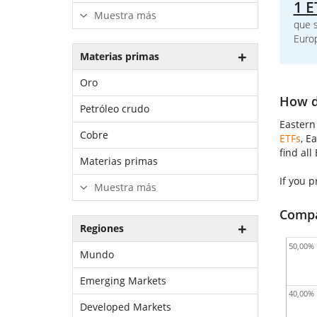
1 E
Muestra más
que s
Euro
Materias primas
Oro
How d
Petróleo crudo
Eastern
Cobre
ETFs
, E
find all
Materias primas
If you p
Muestra más
Compar
Regiones
50,00%
Mundo
Emerging Markets
40,00%
Developed Markets