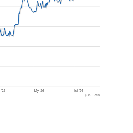
 '26
My '26
Jul '26
justETF.com