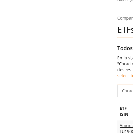
Compara
ETF
Todos
En la s
"Caract
desees. 
selecció
Carac
ETF
ISIN
LU190