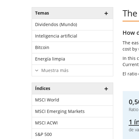
The
Temas
Dividendos (Mundo)
How do
Inteligencia artificial
The eas
Bitcoin
cost by
In this 
Energía limpia
Currentl
Muestra más
El ratio
Índices
MSCI World
0,5
Ratio
MSCI Emerging Markets
1 í
MSCI ACWI
de va
S&P 500