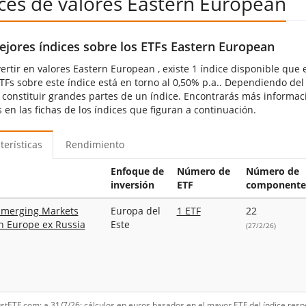
ices de valores Eastern European
ejores índices sobre los ETFs Eastern European
ertir en valores Eastern European , existe 1 índice disponible que e
ETFs sobre este índice está en torno al 0,50% p.a.. Dependiendo del
constituir grandes partes de un índice. Encontrarás más informac
 en las fichas de los índices que figuran a continuación.
terísticas
Rendimiento
Enfoque de
Número de
Número de
inversión
ETF
componente
Emerging Markets
Europa del
1 ETF
22
n Europe ex Russia
Este
(27/2/26)
ustETF.com; a 31/7/26; cálculos en euros basados en el mayor ETF del índice resp