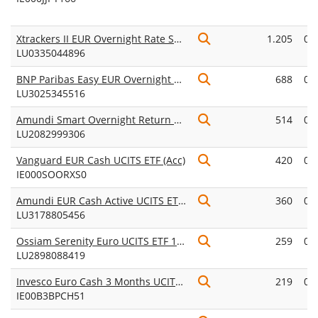
Xtrackers II EUR Overnight Rate Swap UCITS ETF 1D
1.205
0,
LU0335044896
BNP Paribas Easy EUR Overnight UCITS ETF Acc
688
0,
LU3025345516
Amundi Smart Overnight Return UCITS ETF Dist
514
0,
LU2082999306
Vanguard EUR Cash UCITS ETF (Acc)
420
0,
IE000SOORXS0
Amundi EUR Cash Active UCITS ETF Acc
360
0,
LU3178805456
Ossiam Serenity Euro UCITS ETF 1C (EUR)
259
0,
LU2898088419
Invesco Euro Cash 3 Months UCITS ETF
219
0,
IE00B3BPCH51