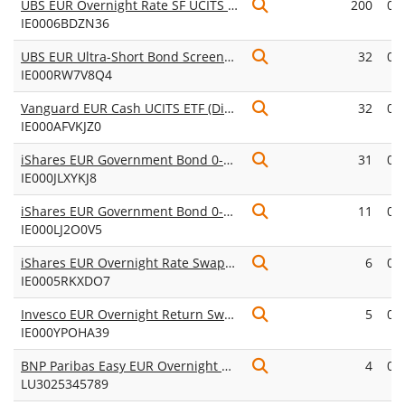
UBS EUR Overnight Rate SF UCITS ETF EUR acc
200
0,
IE0006BDZN36
UBS EUR Ultra-Short Bond Screened UCITS ETF EUR acc
32
0,
IE000RW7V8Q4
Vanguard EUR Cash UCITS ETF (Dist)
32
0,
IE000AFVKJZ0
iShares EUR Government Bond 0-3 Month UCITS ETF EUR (Acc)
31
0,
IE000JLXYKJ8
iShares EUR Government Bond 0-3 Month UCITS ETF EUR (Dist)
11
0,
IE000LJ2O0V5
iShares EUR Overnight Rate Swap UCITS ETF (Acc)
6
0,
IE0005RKXDO7
Invesco EUR Overnight Return Swap UCITS ETF Acc
5
0,
IE000YPOHA39
BNP Paribas Easy EUR Overnight UCITS ETF Dist
4
0,
LU3025345789