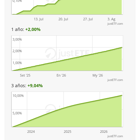
0,10%
13. Jul
20. Jul
27. Jul
3. Ag
justETF.com
1 año:
+
2,00%
3,00%
2,00%
1,00%
Set '25
En '26
My '26
justETF.com
3 años:
+
9,04%
10,00%
5,00%
2024
2025
2026
justETF.com