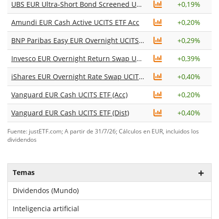
UBS EUR Ultra-Short Bond Screened UCITS ETF EUR acc
+
0,19%
Amundi EUR Cash Active UCITS ETF Acc
+
0,20%
BNP Paribas Easy EUR Overnight UCITS ETF Dist
+
0,29%
Invesco EUR Overnight Return Swap UCITS ETF Acc
+
0,39%
iShares EUR Overnight Rate Swap UCITS ETF (Acc)
+
0,40%
Vanguard EUR Cash UCITS ETF (Acc)
+
0,20%
Vanguard EUR Cash UCITS ETF (Dist)
+
0,40%
Fuente: justETF.com; A partir de 31/7/26; Cálculos en EUR, incluidos los
dividendos
Temas
Dividendos (Mundo)
Inteligencia artificial