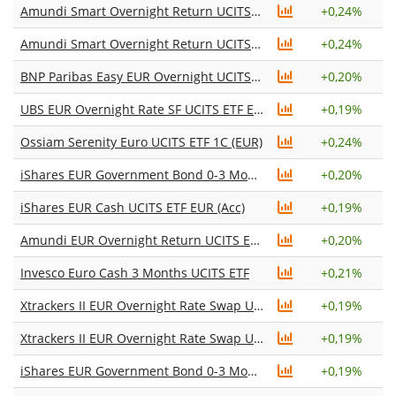
Amundi Smart Overnight Return UCITS ETF Acc
+
0,24%
Amundi Smart Overnight Return UCITS ETF Dist
+
0,24%
BNP Paribas Easy EUR Overnight UCITS ETF Acc
+
0,20%
UBS EUR Overnight Rate SF UCITS ETF EUR acc
+
0,19%
Ossiam Serenity Euro UCITS ETF 1C (EUR)
+
0,24%
iShares EUR Government Bond 0-3 Month UCITS ETF EUR (Dist)
+
0,20%
iShares EUR Cash UCITS ETF EUR (Acc)
+
0,19%
Amundi EUR Overnight Return UCITS ETF Acc
+
0,20%
Invesco Euro Cash 3 Months UCITS ETF
+
0,21%
Xtrackers II EUR Overnight Rate Swap UCITS ETF 1C
+
0,19%
Xtrackers II EUR Overnight Rate Swap UCITS ETF 1D
+
0,19%
iShares EUR Government Bond 0-3 Month UCITS ETF EUR (Acc)
+
0,19%