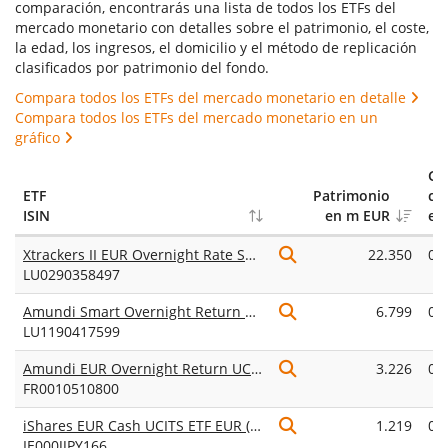
comparación, encontrarás una lista de todos los ETFs del
mercado monetario con detalles sobre el patrimonio, el coste,
la edad, los ingresos, el domicilio y el método de replicación
clasificados por patrimonio del fondo.
Compara todos los ETFs del mercado monetario en detalle
Compara todos los ETFs del mercado monetario en un
gráfico
Ga
ETF
Patrimonio
co
ISIN
en m EUR
en
Xtrackers II EUR Overnight Rate Swap UCITS ETF 1C
22.350
0,
LU0290358497
Amundi Smart Overnight Return UCITS ETF Acc
6.799
0,
LU1190417599
Amundi EUR Overnight Return UCITS ETF Acc
3.226
0,
FR0010510800
iShares EUR Cash UCITS ETF EUR (Acc)
1.219
0,
IE000JJPY166