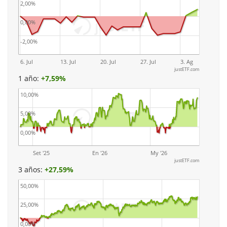
2,00%
0,00%
-2,00%
6. Jul
13. Jul
20. Jul
27. Jul
3. Ag
justETF.com
1 año:
+
7,59%
10,00%
5,00%
0,00%
Set '25
En '26
My '26
justETF.com
3 años:
+
27,59%
50,00%
25,00%
0,00%