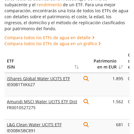
subyacente y el
rendimiento
de un ETF. Para una mejor
comparación, encontrarás una lista de todos los ETFs de agua
con detalles sobre el patrimonio, el coste, la edad, los
ingresos, el domicilio y el método de replicación clasificados
por patrimonio del fondo.
Compara todos los ETFs de agua en detalle
Compara todos los ETFs de agua en un gráfico
Ga
ETF
Patrimonio
co
ISIN
en m EUR
en
iShares Global Water UCITS ETF
1.895
0,
IE00B1TXK627
Amundi MSCI Water UCITS ETF Dist
1.562
0,
FR0010527275
L&G Clean Water UCITS ETF
681
0,
IE00BK5BC891