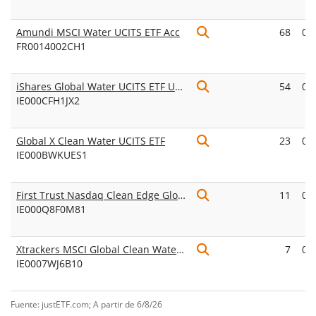
Amundi MSCI Water UCITS ETF Acc
68
0,
FR0014002CH1
iShares Global Water UCITS ETF USD (Acc)
54
0,
IE000CFH1JX2
Global X Clean Water UCITS ETF
23
0,
IE000BWKUES1
First Trust Nasdaq Clean Edge Global Water UCITS ETF Acc
11
0,
IE000Q8F0M81
Xtrackers MSCI Global Clean Water & Sanitation UCITS ETF 1C
7
0,
IE0007WJ6B10
Fuente: justETF.com; A partir de 6/8/26