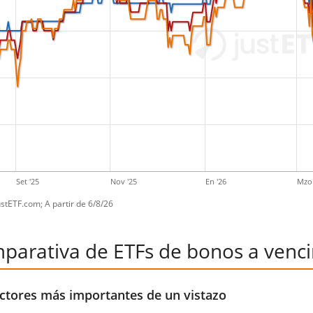
Set '25
Nov '25
En '26
Mzo 
ustETF.com; A partir de 6/8/26
parativa de ETFs de bonos a venc
actores más importantes de un vistazo