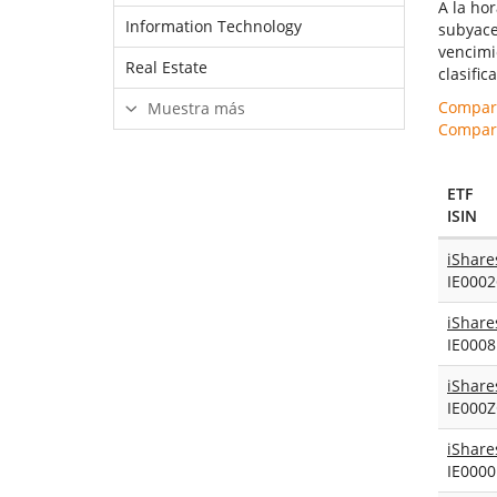
A la ho
Information Technology
subyace
vencimie
Real Estate
clasific
Compara
Muestra más
Compara
ETF
ISIN
IE000
IE000
IE000
IE0000