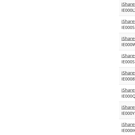
IE000
IE000S
IE000
IE000
IE0008
IE000
IE000Y
IE000