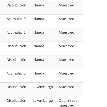
Distribución
Irlanda
Muestreo
Acumulación
Irlanda
Muestreo
Acumulación
Irlanda
Muestreo
Distribución
Irlanda
Muestreo
Distribución
Irlanda
Muestreo
Acumulación
Irlanda
Muestreo
Distribución
Luxemburgo
Muestreo
Distribución
Luxemburgo
Optimizada
muestreo