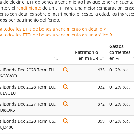
ra de elegir el ETF de bonos a vencimiento hay que tener en cuenta
nte y el
rendimiento
de un ETF. Para una mejor comparación, encon
nto con detalles sobre el patrimonio, el coste, la edad, los ingreso
ados por patrimonio del fondo.
 todos los ETFs de bonos a vencimiento en detalle
 todos los ETFs de bonos a vencimiento en un gráfico
Gastos
Patrimonio
corrientes
en m EUR
en %
iShares iBonds Dec 2028 Term EUR Corporate UCITS ETF EUR (Dist)
1.433
0,12% p.a.
264WWY0
iShares iBonds Dec 2028 Term EUR Corporate UCITS ETF EUR (Acc)
1.032
0,12% p.a.
8UEVOE0
iShares iBonds Dec 2027 Term EUR Corporate UCITS ETF EUR (Acc)
872
0,12% p.a.
ZOI8OK5
iShares iBonds Dec 2028 Term USD Corporate UCITS ETF (Acc)
859
0,12% p.a.
UJ3480