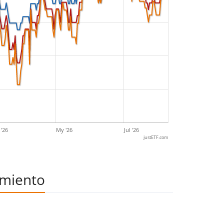
'26
My '26
Jul '26
justETF.com
imiento