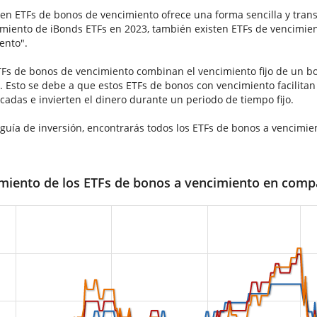
r en ETFs de bonos de vencimiento ofrece una forma sencilla y trans
amiento de iBonds ETFs en 2023, también existen ETFs de vencimie
ento".
TFs de bonos de vencimiento combinan el vencimiento fijo de un bon
s. Esto se debe a que estos ETFs de bonos con vencimiento facilita
icadas e invierten el dinero durante un periodo de tiempo fijo.
 guía de inversión, encontrarás todos los ETFs de bonos a vencimie
miento de los ETFs de bonos a vencimiento en comp