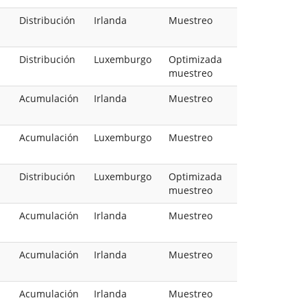
Distribución
Irlanda
Muestreo
Distribución
Luxemburgo
Optimizada
muestreo
Acumulación
Irlanda
Muestreo
Acumulación
Luxemburgo
Muestreo
Distribución
Luxemburgo
Optimizada
muestreo
Acumulación
Irlanda
Muestreo
Acumulación
Irlanda
Muestreo
Acumulación
Irlanda
Muestreo