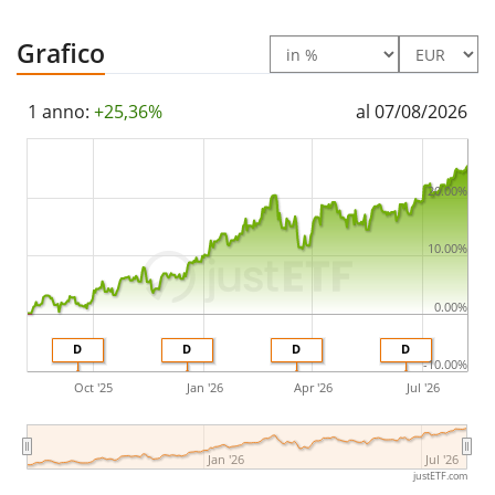
Grafico
1 anno:
+25,36%
al 07/08/2026
20.00%
10.00%
0.00%
D
D
D
D
-10.00%
Oct '25
Jan '26
Apr '26
Jul '26
Jan '26
Jul '26
justETF.com