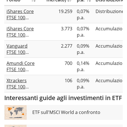
iShares Core
19.259
0,07%
Distribuzione
FTSE 100
p.a.
UCITS ETF
iShares Core
3.773
0,07%
Accumulazion
GBP (Dist)
FTSE 100
p.a.
UCITS ETF
Vanguard
2.277
0,09%
Accumulazion
GBP (Acc)
FTSE 100
p.a.
UCITS ETF
Amundi Core
700
0,14%
Accumulazion
(GBP)
FTSE 100
p.a.
Accumulating
Swap UCITS
Xtrackers
106
0,09%
Accumulazion
ETF Acc
FTSE 100
p.a.
UCITS ETF 1C
Interessanti guide agli investimenti in ETF
ETF sull'MSCI World a confronto