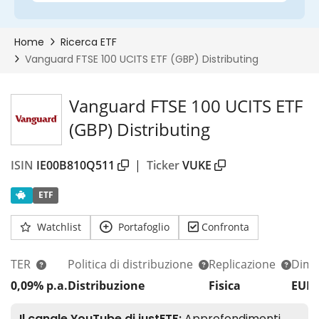
Vanguard FTSE 100 UCITS ETF
(GBP) Distributing
ISIN
IE00B810Q511
|
Ticker
VUKE
ETF
Watchlist
Portafoglio
Confronta
TER
Politica di distribuzione
Replicazione
Dim.
0,09% p.a.
Distribuzione
Fisica
EUR 