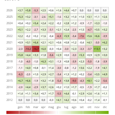
2026
+3,7
+5,8
-5,3
+2,5
+0,6
+1,6
+4,4
+0,7
0,0
0,0
0,0
0,0
2025
+5,3
+3,2
-3,1
-2,6
+5,1
-1,6
+3,2
+1,0
+1,0
+3,1
+1,1
+2,6
2024
+0,4
+0,2
+5,4
+2,4
+2,2
-0,2
+2,8
+1,2
-0,9
-1,7
+3,3
-1,0
2023
+5,1
+2,2
-2,7
+3,3
-3,1
+2,1
+2,4
-2,5
+1,5
-4,7
+3,5
+3,2
2022
+2,2
-0,2
+0,2
+1,6
-0,4
-6,3
+5,9
-3,4
-7,6
+5,6
+6,6
-3,9
2021
+0,9
+3,1
+6,4
+2,1
+2,1
+0,6
+0,8
+1,2
-0,4
+4,1
-3,0
+6,2
2020
-2,3
-10,2
-16,7
+6,0
-0,3
+0,4
-3,0
+2,3
-3,3
-3,7
+13,1
+3,2
2019
+5,8
+4,4
+3,3
+1,8
-5,6
+2,9
+0,0
-3,0
+5,3
+0,9
+2,9
+3,0
2018
-1,0
-4,0
-1,0
+6,3
+3,1
-1,3
+0,8
-3,9
+2,3
-5,0
-1,8
-3,9
2017
-1,1
+4,0
+0,8
-0,1
+1,4
-3,0
-0,8
-1,2
+3,6
+2,2
-1,9
+4,1
2016
-6,3
-2,0
+1,0
+2,9
+2,7
-3,4
+1,3
+1,2
+0,2
-3,4
+3,5
+4,9
2015
+6,7
+6,6
-1,9
+3,2
+1,8
-5,4
+3,8
-9,0
-4,3
+8,1
+2,2
-5,6
2014
-2,0
+4,4
-2,9
+3,7
+2,6
+0,2
+1,0
+1,7
-0,5
-1,9
+1,7
-0,2
2013
+1,4
+1,1
+3,4
+0,7
+1,7
-5,5
+4,4
-0,1
+2,9
+2,6
+1,6
+1,1
2012
0,0
0,0
0,0
0,0
-0,3
+4,1
+4,2
+0,6
+0,4
-0,2
+1,4
-0,1
gen
feb
mar
apr
mag
giu
lug
ago
set
ott
nov
dic