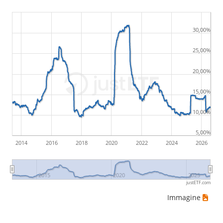
30,00%
25,00%
20,00%
15,00%
10,00%
5,00%
2014
2016
2018
2020
2022
2024
2026
2015
2020
2025
justETF.com
Immagine