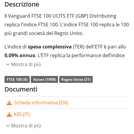
Descrizione
Il Vanguard FTSE 100 UCITS ETF (GBP) Distributing
replica l'indice FTSE 100. L'indice FTSE 100 replica le 100
più grandi società del Regno Unito.
L’indice di
spesa complessiva
(TER) dell'ETF è pari allo
0,09% annuo
. L’ETF replica la performance dell’indice
sottostante con
replica fisica totale
(acquistando tutti
Mostra di più
i componenti dello stesso). I dividendi dell'ETF sono
FTSE 100 (8)
Azioni (1908)
Regno Unito (31)
distribuiti
agli investitori (Trimestralmente).
Documenti
L’ETF Vanguard FTSE 100 UCITS ETF (GBP) Distributing è
00%
Scheda informativa (EN)
un ETF di dimensioni molto grandi con un
patrimonio
gestito pari a 5.511 mln di Euro
. L’ETF è
stato
KID (IT)
lanciato il 22 maggio 2012
ed ha
domicilio fiscale in
Mostra di più
Irlanda
.