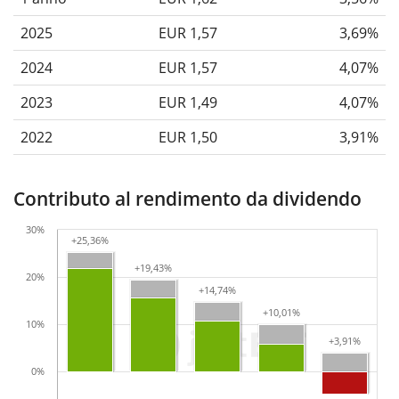
2025
EUR 1,57
3,69%
2024
EUR 1,57
4,07%
2023
EUR 1,49
4,07%
2022
EUR 1,50
3,91%
Contributo al rendimento da dividendo
30%
+25,36%
+25,36%
+19,43%
+19,43%
20%
+14,74%
+14,74%
+10,01%
+10,01%
10%
+3,91%
+3,91%
0%