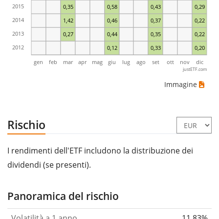
2015
0,35
0,58
0,43
0,29
2014
1,42
0,46
0,37
0,22
2013
0,27
0,44
0,35
0,22
2012
0,12
0,33
0,20
gen
feb
mar
apr
mag
giu
lug
ago
set
ott
nov
dic
justETF.com
Immagine
Rischio
I rendimenti dell'ETF includono la distribuzione dei
dividendi (se presenti).
Panoramica del rischio
Volatilità a 1 anno
11,83%