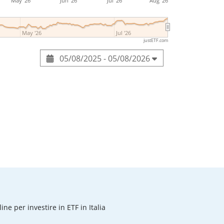
May '26
Jun '26
Jul '26
Aug '26
May '26
Jul '26
justETF.com
05/08/2025 - 05/08/2026
line per investire in ETF in Italia