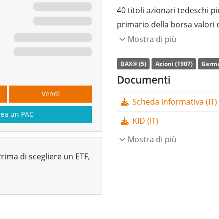
40 titoli azionari tedeschi 
primario della borsa valori 
Mostra di più
L’indice di
spesa complessi
Xtrackers DAX UCITS ETF 1C 
DAX® (5)
Azioni (1907)
Germa
DAX®. L’ETF replica la perf
Documenti
fisica totale
(acquistando tu
Vendi
Scheda informativa (IT)
dell'ETF sono
accumulati
e 
rea un PAC
KID (IT)
L’ETF Xtrackers DAX UCITS E
un
Mostra di più
patrimonio gestito pari
10 gennaio 2007
ed ha
dom
rima di scegliere un ETF,