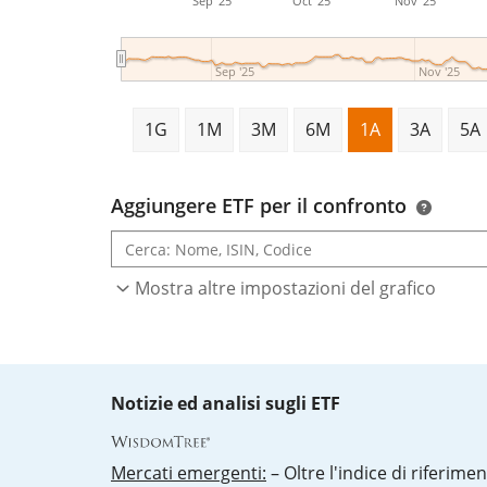
Sep '25
Oct '25
Nov '25
Sep '25
Nov '25
1G
1M
3M
6M
1A
3A
5A
Aggiungere ETF per il confronto
Mostra altre impostazioni del grafico
Notizie ed analisi sugli ETF
Mercati emergenti:
– Oltre l'indice di riferimen