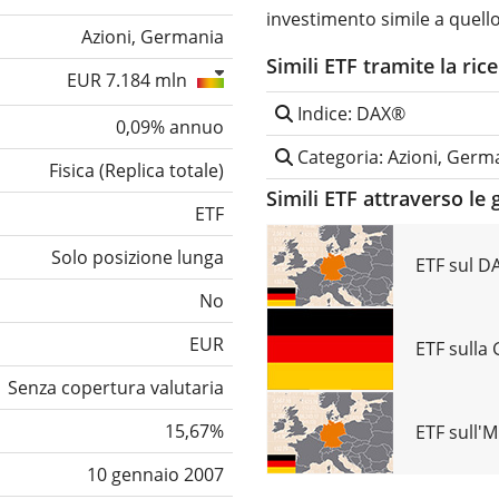
investimento simile a quell
Azioni, Germania
Simili ETF tramite la ric
EUR 7.184 mln
Indice: DAX®
0,09% annuo
Categoria: Azioni, Germ
Fisica
(
Replica totale
)
Simili ETF attraverso le 
ETF
Solo posizione lunga
ETF sul D
No
EUR
ETF sulla
Senza copertura valutaria
15,67%
ETF sull'
10 gennaio 2007