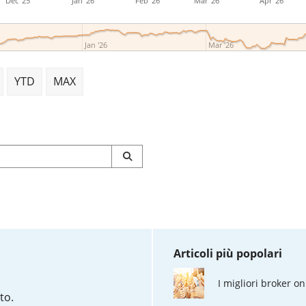
Dec '25
Jan '26
Feb '26
Mar '26
Apr '26
Jan '26
Mar '26
YTD
MAX
Articoli più popolari
I migliori broker on
to.