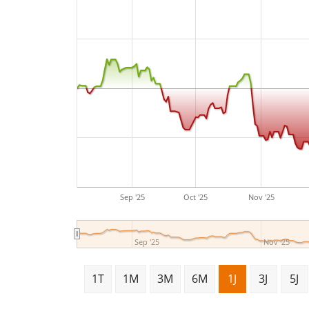
Sep '25
Oct '25
Nov '25
Sep '25
Nov '25
1T
1M
3M
6M
1J
3J
5J