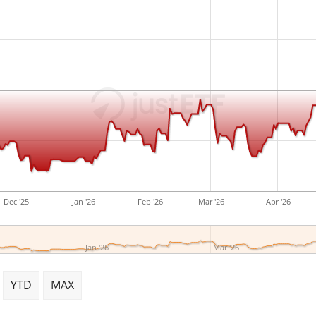
& Care entwickelten Produ
Kunden bei der Herstellun
kosmetischen Produkten, Z
Waschmitteln verwendet. Di
Quelle: Facunda financial 
Dec '25
Jan '26
Feb '26
Mar '26
Apr '26
Jan '26
Mar '26
YTD
MAX