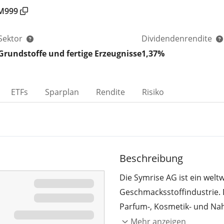
M999
Sektor
Dividendenrendite
Grundstoffe und fertige Erzeugnisse
1,37%
ETFs
Sparplan
Rendite
Risiko
Beschreibung
Die Symrise AG ist ein wel
Geschmacksstoffindustrie.
Parfum-, Kosmetik- und Nah
zählt zu den größten Anbiet
Mehr anzeigen