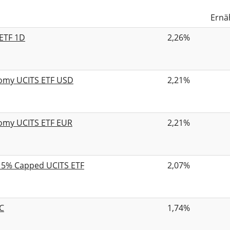
Ernä
 ETF 1D
2,26%
nomy UCITS ETF USD
2,21%
nomy UCITS ETF EUR
2,21%
B 5% Capped UCITS ETF
2,07%
1C
1,74%