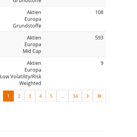
Grundstoffe
Aktien
108
Europa
Grundstoffe
Aktien
593
Europa
Mid Cap
Aktien
9
Europa
Low Volatility/Risk
Weighted
1
2
3
4
5
…
34