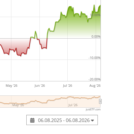
kte und Applikationsverfahren werden von den
g von Parfums, Körperpflegeprodukten,
10.00%
ahnpflegeprodukten oder Reinigungs- und
e Symrise AG hat ihren Sitz in Holzminden.
0.00%
data GmbH
-10.00%
-20.00%
May '26
Jun '26
Jul '26
Aug '26
May '26
Jul '26
justETF.com
06.08.2025 - 06.08.2026