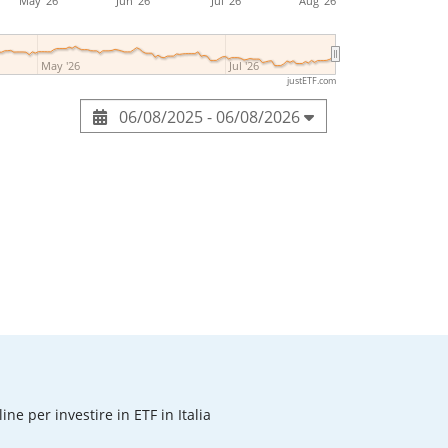
May '26
Jun '26
Jul '26
Aug '26
May '26
Jul '26
justETF.com
06/08/2025 - 06/08/2026
line per investire in ETF in Italia