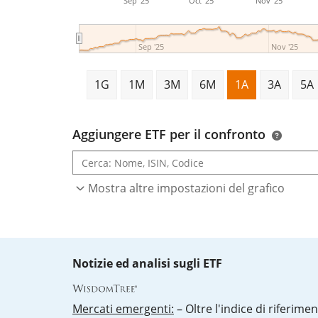
Sep '25
Oct '25
Nov '25
Sep '25
Nov '25
1G
1M
3M
6M
1A
3A
5A
Aggiungere ETF per il confronto
Mostra altre impostazioni del grafico
Notizie ed analisi sugli ETF
Mercati emergenti:
– Oltre l'indice di riferimen