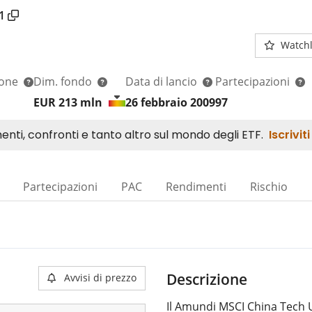
1
Watchl
ione
Dim. fondo
Data di lancio
Partecipazioni
EUR 213
mln
26 febbraio 2009
97
Partecipazioni
PAC
Rendimenti
Rischio
Descrizione
Avvisi di prezzo
Il Amundi MSCI China Tech U