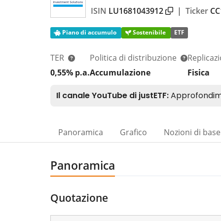
ISIN
LU1681043912
|
Ticker
CC
Piano di accumulo
Sostenibile
ETF
TER
Politica di distribuzione
Replicaz
0,55% p.a.
Accumulazione
Fisica
Panoramica
Grafico
Nozioni di base
Panoramica
Quotazione