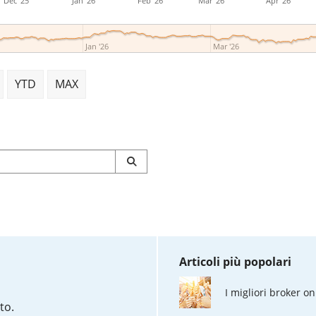
Dec '25
Jan '26
Feb '26
Mar '26
Apr '26
Jan '26
Mar '26
YTD
MAX
Articoli più popolari
I migliori broker on
to.