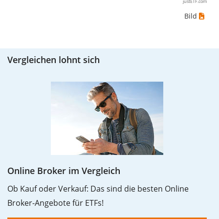
justETF.com
Fall hättest du den größtmöglichen Verlust erlitten,
Bild
wenn du das Wertpapier für 10€ gekauft und
anschließend für 5€ verkauft hättest. Daher wäre in
diesem Fall der Maximum Drawdown (5€ - 10€)/10€ =
Vergleichen lohnt sich
-50%.
Die Wertentwicklungsangaben für ETFs beinhalten
Ausschüttungen (falls vorhanden).
Online Broker im Vergleich
Ob Kauf oder Verkauf: Das sind die besten Online
Broker-Angebote für ETFs!