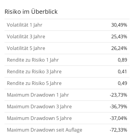
Aktie, des ETF, usw.) in der Vergangenheit
Risiko im Überblick
verändert.
Wertpapiere mit höherer Volatilität
Volatilität 1 Jahr
30,49%
gelten im Allgemeinen als risikoreicher. Wir
berechnen die Volatilität auf Basis der Daten der
Volatilität 3 Jahre
25,43%
letzten 1, 3 und 5 Jahre, damit du sehen kannst, ob
Volatilität 5 Jahre
26,24%
die Kursschwankungen im Laufe der Zeit stärker
Rendite zu Risiko 1 Jahr
0,89
oder schwächer wurden. Weitere Informationen
findest du in unserem Artikel:
Volatilität als
Rendite zu Risiko 3 Jahre
0,41
Risikomaß
.
Rendite zu Risiko 5 Jahre
0,49
Rendite pro Risiko
für Zeiträume von 1, 3 und 5
Maximum Drawdown 1 Jahr
-23,73%
Jahren. Diese Kennzahl ist definiert als die
annualisierte (d. h. auf einen Einjahreszeitraum
Maximum Drawdown 3 Jahre
-36,79%
umgerechnete) historische Rendite geteilt durch die
Maximum Drawdown 5 Jahre
-37,04%
historische annualisierte Volatilität.
Rendite pro
Maximum Drawdown seit Auflage
-72,33%
Risiko setzt die historische Rendite eines