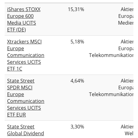
iShares STOXX
15,31%
Aktien
Europe 600
Europa
Media UCITS
Medien
ETF (DE)
Xtrackers MSCI
5,18%
Aktien
Europe
Europa
Communication
Telekommunikation
Services UCITS
ETF 1C
State Street
4,64%
Aktien
SPDR MSCI
Europa
Europe
Telekommunikation
Communication
Services UCITS
ETF EUR
State Street
3,30%
Aktien
Global Dividend
Welt