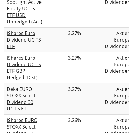
Spotlight Active
Dividenden
Equity UCITS
ETF USD
Unhedged (Acc)
iShares Euro
3,27%
Aktien
Dividend UCITS
Europa
ETF
Dividenden
iShares Euro
3,27%
Aktien
Dividend UCITS
Europa
ETF GBP
Dividenden
Hedged (Dist)
Deka EURO
3,27%
Aktien
STOXX Select
Europa
Dividend 30
Dividenden
UCITS ETF
iShares EURO
3,26%
Aktien
STOXX Select
Europa