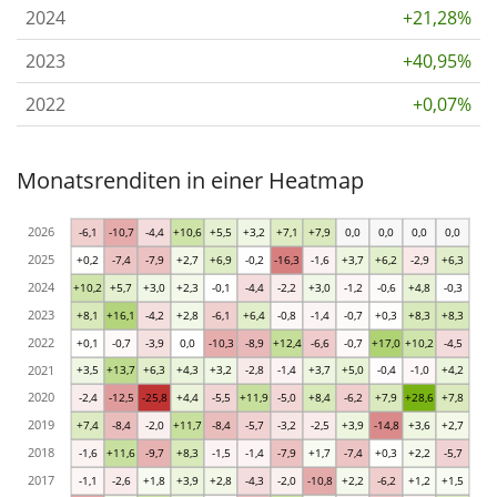
2024
+21,28%
2023
+40,95%
2022
+0,07%
Monatsrenditen in einer Heatmap
2026
-6,1
-10,7
-4,4
+10,6
+5,5
+3,2
+7,1
+7,9
0,0
0,0
0,0
0,0
2025
+0,2
-7,4
-7,9
+2,7
+6,9
-0,2
-16,3
-1,6
+3,7
+6,2
-2,9
+6,3
2024
+10,2
+5,7
+3,0
+2,3
-0,1
-4,4
-2,2
+3,0
-1,2
-0,6
+4,8
-0,3
2023
+8,1
+16,1
-4,2
+2,8
-6,1
+6,4
-0,8
-1,4
-0,7
+0,3
+8,3
+8,3
2022
+0,1
-0,7
-3,9
0,0
-10,3
-8,9
+12,4
-6,6
-0,7
+17,0
+10,2
-4,5
2021
+3,5
+13,7
+6,3
+4,3
+3,2
-2,8
-1,4
+3,7
+5,0
-0,4
-1,0
+4,2
2020
-2,4
-12,5
-25,8
+4,4
-5,5
+11,9
-5,0
+8,4
-6,2
+7,9
+28,6
+7,8
2019
+7,4
-8,4
-2,0
+11,7
-8,4
-5,7
-3,2
-2,5
+3,9
-14,8
+3,6
+2,7
2018
-1,6
+11,6
-9,7
+8,3
-1,5
-1,4
-7,9
+1,7
-7,4
+0,3
+2,2
-5,7
2017
-1,1
-2,6
+1,8
+3,9
+2,8
-4,3
-2,0
-10,8
+2,2
-6,2
+1,2
+1,5