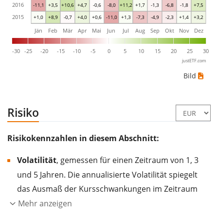
2016
-11,1
+3,5
+10,6
+4,7
-0,6
-8,0
+11,2
+1,7
-1,3
-6,8
-1,8
+7,5
2015
+1,0
+8,9
-0,7
+4,0
+0,6
-11,0
+1,3
-7,3
-4,9
-2,3
+1,4
+3,2
Jän
Feb
Mär
Apr
Mai
Jun
Jul
Aug
Sep
Okt
Nov
Dez
-30
-25
-20
-15
-10
-5
0
5
10
15
20
25
30
justETF.com
Bild
Risiko
Risikokennzahlen in diesem Abschnitt:
Volatilität
, gemessen für einen Zeitraum von 1, 3
und 5 Jahren. Die annualisierte Volatilität spiegelt
das Ausmaß der Kursschwankungen im Zeitraum
eines Jahres wider.
Je höher die Volatilität, desto
Mehr anzeigen
stärker hat sich der Kurs des Wertpapiers (der