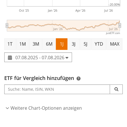
-20.00%
Oct '25
Jan '26
Apr '26
Jul '26
Jan '26
Jul '26
justETF.com
1T
1M
3M
6M
1J
3J
5J
YTD
MAX
07.08.2025 - 07.08.2026
ETF für Vergleich hinzufügen
Weitere Chart-Optionen anzeigen