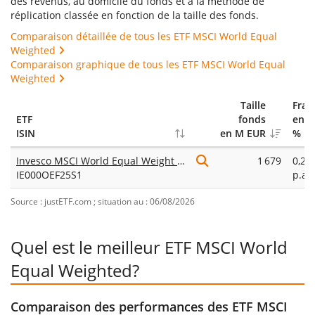
des revenus, au domicile du fonds et à la méthode de
réplication classée en fonction de la taille des fonds.
Comparaison détaillée de tous les ETF MSCI World Equal
Weighted
Comparaison graphique de tous les ETF MSCI World Equal
Weighted
Taille
Frais
ETF
fonds
en
ISIN
en M EUR
%
Invesco MSCI World Equal Weight UCITS ETF
1 679
0,20
IE000OEF25S1
p.a.
Source : justETF.com ; situation au : 06/08/2026
Quel est le meilleur ETF MSCI World
Equal Weighted?
Comparaison des performances des ETF MSCI