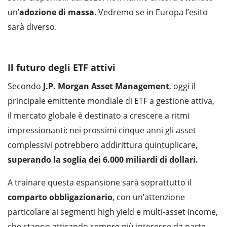
un’
adozione di massa
. Vedremo se in Europa l’esito
sarà diverso.
Il futuro degli ETF attivi
Secondo
J.P. Morgan Asset Management
, oggi il
principale emittente mondiale di ETF a gestione attiva,
il mercato globale è destinato a crescere a ritmi
impressionanti: nei prossimi cinque anni gli asset
complessivi potrebbero addirittura quintuplicare,
superando la soglia dei 6.000 miliardi di dollari.
A trainare questa espansione sarà soprattutto il
comparto
obbligazionario
, con un’attenzione
particolare ai segmenti high yield e multi-asset income,
che stanno attirando sempre più interesse da parte